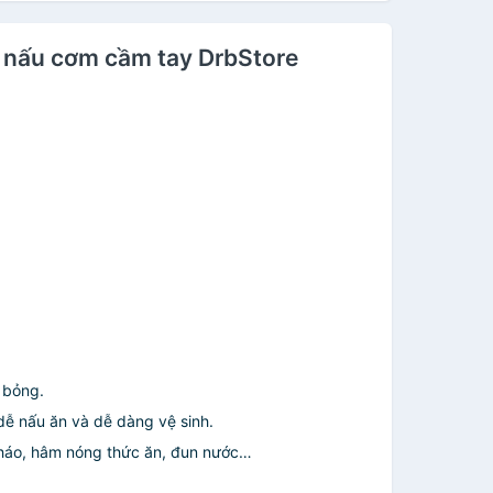
ì, nấu cơm cầm tay DrbStore
g bỏng.
 dễ nấu ăn và dễ dàng vệ sinh.
 cháo, hâm nóng thức ăn, đun nước…