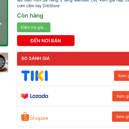
cơm cầm tay DrbStore
Còn hàng
Kiểm tra giá...
ĐẾN NƠI BÁN
SO SÁNH GIÁ
Xem g
Xem g
Xem g