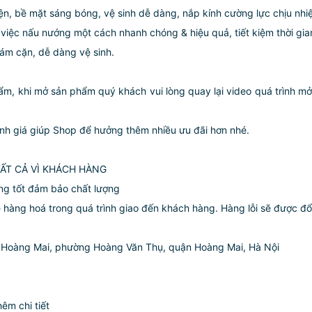
n, bề mặt sáng bóng, vệ sinh dễ dàng, nắp kính cường lực chịu nhiệ
 việc nấu nướng một cách nhanh chóng & hiệu quả, tiết kiệm thời gia
bám cặn, dễ dàng vệ sinh.
phẩm, khi mở sản phẩm quý khách vui lòng quay lại video quá trình
nh giá giúp Shop để hưởng thêm nhiều ưu đãi hơn nhé.
TẤT CẢ VÌ KHÁCH HÀNG
ng tốt đảm bảo chất lượng
 hàng hoá trong quá trình giao đến khách hàng. Hàng lỗi sẽ được đổ
15b Hoàng Mai, phường Hoàng Văn Thụ, quận Hoàng Mai, Hà Nội
hêm chi tiết