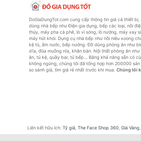
DoGiaDungTot.com cung cấp thông tin giá cả thiết bị,
dùng nhà bếp như Điện gia dụng, bếp các loại, nồi điệ
thủy, máy pha cà phê, lò vi sóng, lò nướng, máy xay s
máy hút khói. Dụng cụ nhà bếp như nồi niêu xoong chả
kệ tủ, ấm nước, bếp nướng. Đồ dùng phòng ăn như bìn
dĩa, đũa muỗng nĩa, khăn bàn. Nội thất phòng ăn nh
ăn, tủ kệ, quầy bar, tủ bếp... Bằng khả năng sẵn có c
không ngừng, chúng tôi đã tổng hợp hơn 200000 sản
so sánh giá, tìm giá rẻ nhất trước khi mua.
Chúng tôi 
Liên kết hữu ích:
Tỷ giá
,
The Face Shop 360
,
Giá Vàng