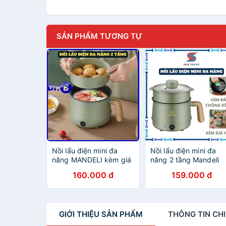
SẢN PHẨM TƯƠNG TỰ
Nồi lẩu điện mini đa
Nồi lẩu điện mini đa
năng MANDELI kèm giá
năng 2 tầng Mandeli
hấp GiadungDrB Nồi
1,6L kèm giá hấp -Sh
160.000 đ
159.000 đ
nấu mì, nấu cơm đa
Tiện Ích Ca nấu mì, nấ
năng 1,6L
cơm cầm tay
GIỚI THIỆU
SẢN PHẨM
THÔNG TIN
CHI