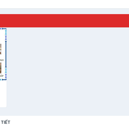
op
u
 TIẾT