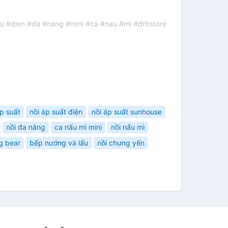
au #dien #da #nang #mini #ca #nau #mi #drbstore
áp suất
nồi áp suất điện
nồi áp suất sunhouse
nồi đa năng
ca nấu mì mini
nồi nấu mì
g bear
bếp nướng và lẩu
nồi chưng yến