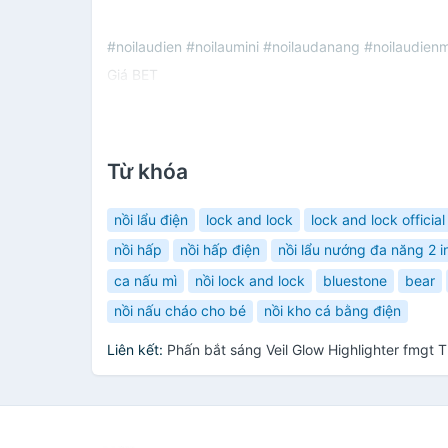
#noilaudien #noilaumini #noilaudanang #noilaudie
Giá BET
Từ khóa
nồi lẩu điện
lock and lock
lock and lock official
nồi hấp
nồi hấp điện
nồi lẩu nướng đa năng 2 i
ca nấu mì
nồi lock and lock
bluestone
bear
nồi nấu cháo cho bé
nồi kho cá bằng điện
Liên kết:
Phấn bắt sáng Veil Glow Highlighter fmgt 