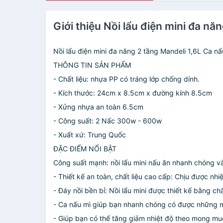
Giới thiệu Nồi lẩu điện mini đa n
Nồi lẩu điện mini đa năng 2 tầng Mandeli 1,6L Ca nấ
THÔNG TIN SẢN PHẨM
- Chất liệu: nhựa PP có tráng lớp chống dính.
- Kích thước: 24cm x 8.5cm x đường kính 8.5cm
- Xửng nhựa an toàn 6.5cm
- Công suất: 2 Nấc 300w - 600w
- Xuất xứ: Trung Quốc
ĐẶC ĐIỂM NỔI BẬT
Công suất mạnh: nồi lẩu mini nấu ăn nhanh chóng và
- Thiết kế an toàn, chất liệu cao cấp: Chịu được nh
- Đáy nồi bền bỉ: Nồi lẩu mini được thiết kế bằng c
- Ca nấu mì giúp bạn nhanh chóng có được những mó
- Giúp bạn có thể tăng giảm nhiệt độ theo mong mu