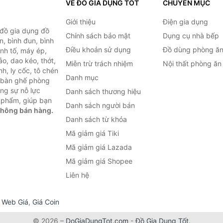
VỀ ĐỒ GIA DỤNG TỐT
CHUYÊN MỤC
Giới thiệu
Điện gia dụng
 đồ gia dụng đồ
Chính sách bảo mật
Dụng cụ nhà bếp
n, bình đun, bình
Điều khoản sử dụng
Đồ dùng phòng ă
inh tố, máy ép,
o, dao kéo, thớt,
Miễn trừ trách nhiệm
Nội thất phòng ăn
h, ly cốc, tô chén
Danh mục
ư bàn ghế phòng
ùng sự nỗ lực
Danh sách thương hiệu
 phẩm, giúp bạn
Danh sách người bán
không bán hàng.
Danh sách từ khóa
Mã giảm giá Tiki
Mã giảm giá Lazada
Mã giảm giá Shopee
Liên hệ
,
Web Giá
,
Giá Coin
© 2026 –
DoGiaDungTot.com
-
Đồ Gia Dụng Tốt
.