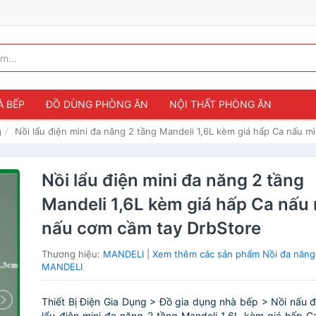
À BẾP
ĐỒ DÙNG PHÒNG ĂN
NỘI THẤT PHÒNG ĂN
Nồi lẩu điện mini đa năng 2 tầng Mandeli 1,6L kèm giá hấp Ca nấu m
g
Nồi lẩu điện mini đa năng 2 tầng
Mandeli 1,6L kèm giá hấp Ca nấu m
nấu cơm cầm tay DrbStore
Thương hiệu:
MANDELI
|
Xem thêm các sản phẩm Nồi đa năng
MANDELI
Thiết Bị Điện Gia Dụng > Đồ gia dụng nhà bếp > Nồi nấu đa
lẩu điện mini đa năng 2 tầng Mandeli 1,6L kèm giá hấp Ca