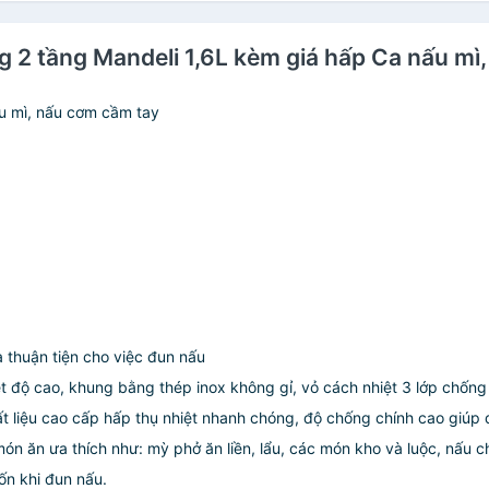
ăng 2 tầng Mandeli 1,6L kèm giá hấp Ca nấu m
u mì, nấu cơm cầm tay
 thuận tiện cho việc đun nấu
iệt độ cao, khung bằng thép inox không gỉ, vỏ cách nhiệt 3 lớp chốn
hất liệu cao cấp hấp thụ nhiệt nhanh chóng, độ chống chính cao giúp
n ăn ưa thích như: mỳ phở ăn liền, lẩu, các món kho và luộc, nấu
ốn khi đun nấu.