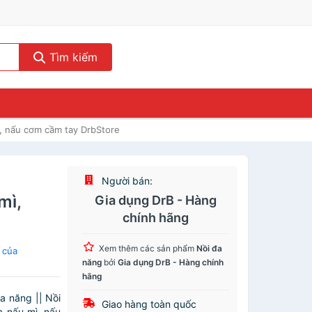
Tìm kiếm
ì, nấu cơm cầm tay DrbStore
Người bán:
ì,
Gia dụng DrB - Hàng
chính hãng
Xem thêm các sản phẩm
Nồi đa
 của
năng
bởi
Gia dụng DrB - Hàng chính
hãng
 năng || Nồi
Giao hàng toàn quốc
 nấu mì, nấu