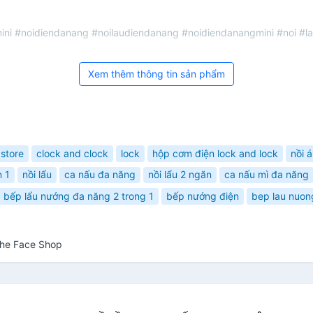
nmini #noidiendanang #noilaudiendanang #noidiendanangmini #noi #l
Xem thêm thông tin sản phẩm
 store
clock and clock
lock
hộp cơm điện lock and lock
nồi 
n 1
nồi lẩu
ca nấu đa năng
nồi lẩu 2 ngăn
ca nấu mì đa năng
bếp lẩu nướng đa năng 2 trong 1
bếp nướng điện
bep lau nuon
The Face Shop