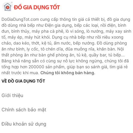
DoGiaDungTot.com cung cấp thông tin giá cả thiết bị, đồ gia dụng
đồ dùng nhà bếp như Điện gia dụng, bếp các loại, nồi điện, bình
đun, bình thủy, máy pha cà phê, lò vi sóng, lò nướng, máy xay sinh
tố, máy ép, máy hút khói. Dụng cụ nhà bếp như nồi niêu xoong
chảo, dao kéo, thớt, kệ tủ, ấm nước, bếp nướng. Đồ dùng phòng
ăn như bình, ly cốc, tô chén dĩa, đũa muỗng nĩa, khăn bàn. Nội
thất phòng ăn như bàn ghế phòng ăn, tủ kệ, quầy bar, tủ bếp...
Bằng khả năng sẵn có cùng sự nỗ lực không ngừng, chúng tôi đã
tổng hợp hơn 200000 sản phẩm, giúp bạn so sánh giá, tìm giá rẻ
nhất trước khi mua.
Chúng tôi không bán hàng.
VỀ ĐỒ GIA DỤNG TỐT
Giới thiệu
Chính sách bảo mật
Điều khoản sử dụng