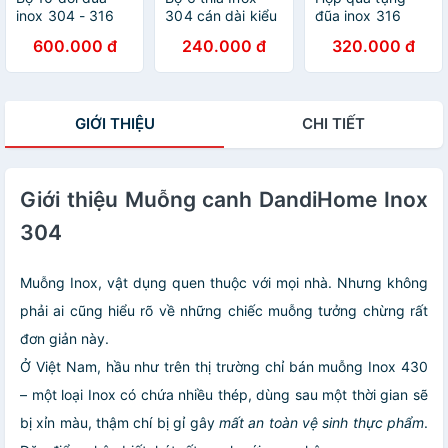
inox 304 - 316
304 cán dài kiểu
đũa inox 316
DandiHome 2020
châu Á (số 11)
DandiHome cao
600.000 đ
240.000 đ
320.000 đ
chống trơn trượt,
cấp mạ Titanium
sang trọng, tinh
Plated
tế
GIỚI THIỆU
CHI TIẾT
Giới thiệu Muỗng canh DandiHome Inox
304
Muỗng Inox, vật dụng quen thuộc với mọi nhà. Nhưng không
phải ai cũng hiểu rõ về những chiếc muỗng tưởng chừng rất
đơn giản này.
Ở Việt Nam, hầu như trên thị trường chỉ bán muỗng Inox 430
– một loại Inox có chứa nhiều thép, dùng sau một thời gian sẽ
bị xỉn màu, thậm chí bị gỉ gây
mất an toàn vệ sinh thực phẩm
.