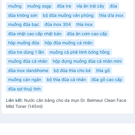
muỗng
muỗng ssgp
đũa tre
nỉa ăn trái cây
đũa
đũa không sơn
bộ đũa muỗng văn phòng
thìa dĩa inox
muỗng đũa bạc
đũa inox 304
thìa inox
đũa nhật cao cấp nhật bản
đũa ăn cơm cao cấp
hộp muỗng đũa
hộp đũa muỗng cá nhân
đũa tre dùng 1 lần
muỗng cà phê hình bông hồng
muỗng đũa cá nhân
hộp đựng muỗng đũa cá nhân mini
đũa inox dandihome
bộ đũa thìa cho bé
thìa gỗ
muỗng cán ngắn
bộ thìa đũa cá nhân
đũa gỗ cao cấp
đũa sợi thuỷ tinh
Liên kết:
Nước cân bằng cho da mụn Dr. Belmeur Clean Face
Mild Toner (145ml)