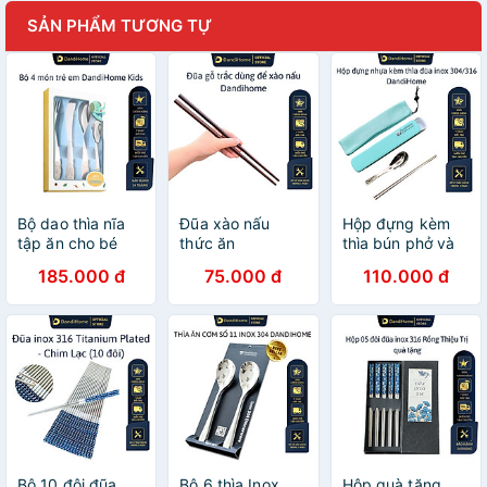
SẢN PHẨM TƯƠNG TỰ
Bộ dao thìa nĩa
Đũa xào nấu
Hộp đựng kèm
tập ăn cho bé
thức ăn
thìa bún phở và
DandiHome inox
DandiHome (đũa
đũa inox 304 cá
185.000 đ
75.000 đ
110.000 đ
304 cao cấp -
cả) gỗ trắc cao
nhân DandiHome
Có các lựa chọn
cấp, chịu nhiệt
tốt, không độc
hại khi gặp nhiệt
độ cao
Bộ 10 đôi đũa
Bộ 6 thìa Inox
Hộp quà tặng