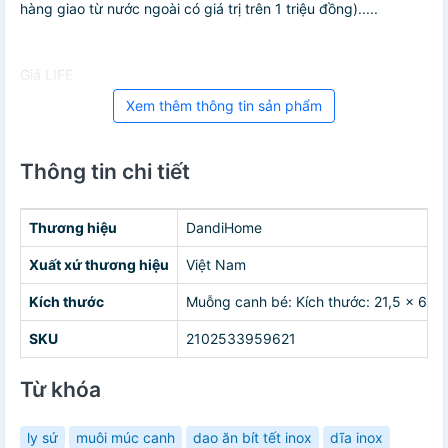
hàng giao từ nước ngoài có giá trị trên 1 triệu đồng).....
Giá LIFE
Xem thêm thông tin sản phẩm
Thông tin chi tiết
Thương hiệu
DandiHome
Xuất xứ thương hiệu
Việt Nam
Kích thước
Muỗng canh bé: Kích thước: 21,5 x 6,5
SKU
2102533959621
Từ khóa
ly sứ
muôi múc canh
dao ăn bít tết inox
dĩa inox