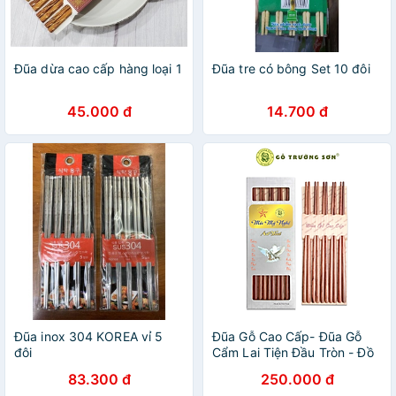
Đũa dừa cao cấp hàng loại 1
Đũa tre có bông Set 10 đôi
45.000 đ
14.700 đ
Đũa inox 304 KOREA vỉ 5
Đũa Gỗ Cao Cấp- Đũa Gỗ
đôi
Cẩm Lai Tiện Đầu Tròn - Đồ
Dùng Nhà Bếp Thủ Công Mỹ
83.300 đ
250.000 đ
Nghệ