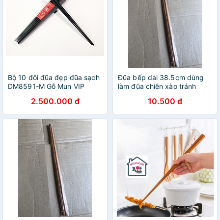
Bộ 10 đôi đũa đẹp đũa sạch
Đũa bếp dài 38.5cm dùng
DM8591-M Gỗ Mun VIP
làm đũa chiên xào tránh
văng dầu vào tay
2.500.000 đ
10.500 đ