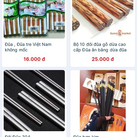
Đũa , Đũa tre Việt Nam
Bộ 10 đôi đũa gỗ dừa cao
không mốc
cấp Đũa ăn bằng dừa đũa
dừa
16.000 đ
25.000 đ
Đôi Đũa 304
Đũa hợp kim