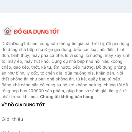
DoGiaDungTot.com cung cấp thông tin giá cả thiết bị, đồ gia dụng
đồ dùng nhà bếp như Điện gia dụng, bếp các loại, nồi điện, bình
đun, bình thủy, máy pha cà phê, lò vi sóng, lò nướng, máy xay sinh
tố, máy ép, máy hút khói. Dụng cụ nhà bếp như nồi niêu xoong
chảo, dao kéo, thớt, kệ tủ, ấm nước, bếp nướng. Đồ dùng phòng
ăn như bình, ly cốc, tô chén dĩa, đũa muỗng nĩa, khăn bàn. Nội
thất phòng ăn như bàn ghế phòng ăn, tủ kệ, quầy bar, tủ bếp...
Bằng khả năng sẵn có cùng sự nỗ lực không ngừng, chúng tôi đã
tổng hợp hơn 200000 sản phẩm, giúp bạn so sánh giá, tìm giá rẻ
nhất trước khi mua.
Chúng tôi không bán hàng.
VỀ ĐỒ GIA DỤNG TỐT
Giới thiệu