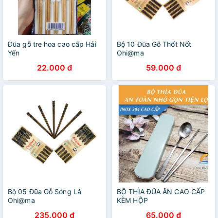
Đũa gỗ tre hoa cao cấp Hải
Bộ 10 Đũa Gỗ Thốt Nốt
Yến
Ohi@ma
22.000 đ
59.000 đ
Bộ 05 Đũa Gỗ Sóng Lá
BỘ THÌA ĐŨA ĂN CAO CẤP
Ohi@ma
KÈM HỘP
235.000 đ
65.000 đ