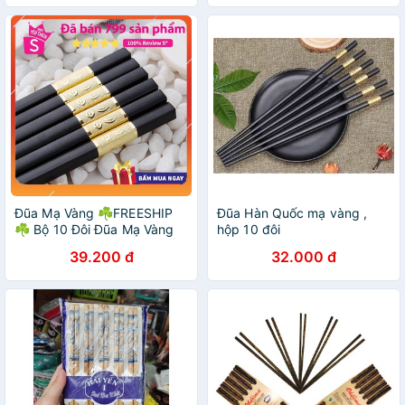
Đũa Mạ Vàng ☘FREESHIP
Đũa Hàn Quốc mạ vàng ,
☘ Bộ 10 Đôi Đũa Mạ Vàng
hộp 10 đôi
Xuất Nhật Cao Cấp, Sang
39.200 đ
32.000 đ
Trọng, Bền Đẹp