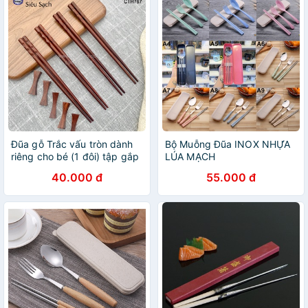
Đũa gỗ Trắc vấu tròn dành
Bộ Muỗng Đũa INOX NHỰA
riêng cho bé (1 đôi) tập gắp
LÚA MẠCH
làm quen đôi đũa - CTH767
40.000 đ
55.000 đ