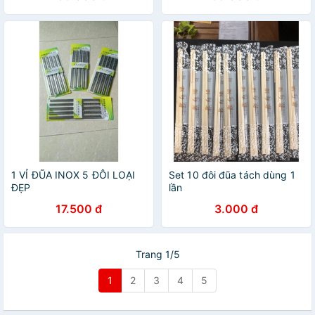
1 VỈ ĐŨA INOX 5 ĐÔI LOẠI
Set 10 đôi đũa tách dùng 1
ĐẸP
lần
17.500 đ
3.000 đ
Trang 1/5
1
2
3
4
5