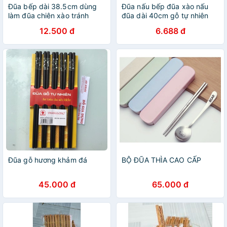
Đũa bếp dài 38.5cm dùng
Đũa nấu bếp đũa xào nấu
làm đũa chiên xào tránh
đũa dài 40cm gỗ tự nhiên
văng dầu vào tay
tre dùng để xào nấu ăn đảo
12.500 đ
6.688 đ
thức ăn chống nóng
Misyhome
Đũa gỗ hương khảm đá
BỘ ĐŨA THÌA CAO CẤP
45.000 đ
65.000 đ