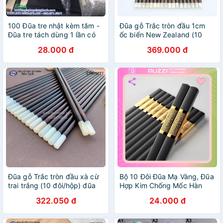
100 Đũa tre nhật kèm tăm -
Đũa gỗ Trắc tròn đầu 1cm
Đũa tre tách dùng 1 lần có
ốc biển New Zealand (10
tăm đóng bao OPP
đôi/hộp) đũa siêu sạch -
28.000 đ
369.000 đ
CTH710
Đũa gỗ Trắc tròn đầu xà cừ
Bộ 10 Đôi Đũa Mạ Vàng, Đũa
trai trắng (10 đôi/hộp) đũa
Hợp Kim Chống Mốc Hàn
siêu sạch (CTH707TT)
Quốc Dành Cho Mọi Gia Đình
322.050 đ
24.000 đ
HAHANCO