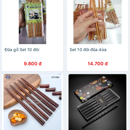
Đũa gỗ Set 10 đôi
Set 10 đôi đũa dừa
9.800 đ
14.700 đ