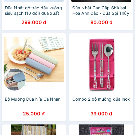
Đũa Nhật gỗ trắc đầu vuông
Đũa Nhật Cao Cấp Shikisai
siêu sạch (10 đôi) đũa xuất
Hoa Anh Đào - Đũa Sợi Thủy
Nhật - CTH764 - HAHANCO
Tinh Kháng Khuẩn Chống
299.000 đ
80.000 đ
Mốc
Bộ Muỗng Đũa Nỉa Cá Nhân
Combo 2 bộ muỗng đũa inox
25.000 đ
39.000 đ