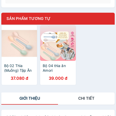
SẢN PHẨM TƯƠNG TỰ
Bộ 02 Thìa
Bộ 04 thìa ăn
(Muỗng) Tập Ăn
Amori
Cho Bé Amori
37.080 đ
39.000 đ
INOCHI
GIỚI THIỆU
CHI TIẾT