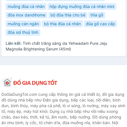
muỗng đũa cá nhân
hộp đựng muỗng đũa cá nhân mini
đũa inox dandihome
bộ đũa thìa cho bé
thìa gỗ
muỗng cán ngắn
bộ thìa đũa cá nhân
đũa gỗ cao cấp
đũa sợi thuỷ tinh
Liên kết:
Tinh chất trắng sáng da Yehwadam Pure Jeju
Magnolia Brightening Serum (45ml)
DoGiaDungTot.com cung cấp thông tin giá cả thiết bị, đồ gia dụng
đồ dùng nhà bếp như Điện gia dụng, bếp các loại, nồi điện, bình
đun, bình thủy, máy pha cà phê, lò vi sóng, lò nướng, máy xay sinh
tố, máy ép, máy hút khói. Dụng cụ nhà bếp như nồi niêu xoong
chảo, dao kéo, thớt, kệ tủ, ấm nước, bếp nướng. Đồ dùng phòng
ăn như bình, ly cốc, tô chén dĩa, đũa muỗng nĩa, khăn bàn. Nội