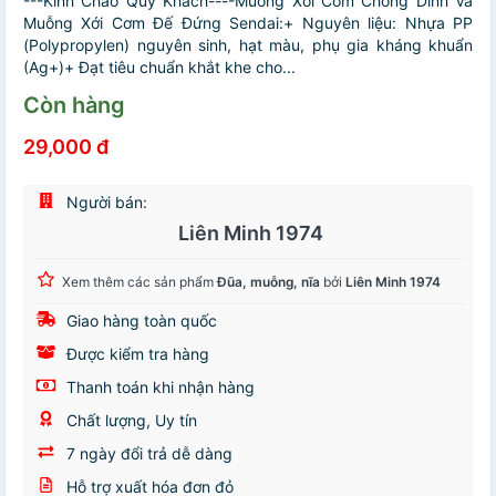
---Kính Chào Quý Khách----Muỗng Xới Cơm Chống Dính Và
Muỗng Xới Cơm Đế Đứng Sendai:+ Nguyên liệu: Nhựa PP
(Polypropylen) nguyên sinh, hạt màu, phụ gia kháng khuẩn
(Ag+)+ Đạt tiêu chuẩn khắt khe cho...
Còn hàng
29,000 đ
Người bán:
Liên Minh 1974
Xem thêm các sản phẩm
Đũa, muỗng, nĩa
bởi
Liên Minh 1974
Giao hàng toàn quốc
Được kiểm tra hàng
Thanh toán khi nhận hàng
Chất lượng, Uy tín
7 ngày đổi trả dễ dàng
Hỗ trợ xuất hóa đơn đỏ