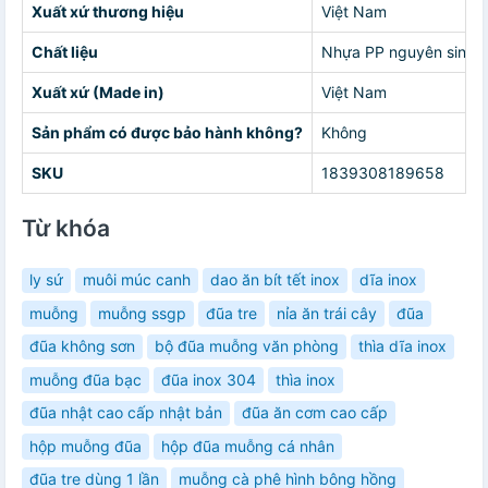
Xuất xứ thương hiệu
Việt Nam
Chất liệu
Nhựa PP nguyên sinh
Xuất xứ (Made in)
Việt Nam
Sản phẩm có được bảo hành không?
Không
SKU
1839308189658
Từ khóa
ly sứ
muôi múc canh
dao ăn bít tết inox
dĩa inox
muỗng
muỗng ssgp
đũa tre
nỉa ăn trái cây
đũa
đũa không sơn
bộ đũa muỗng văn phòng
thìa dĩa inox
muỗng đũa bạc
đũa inox 304
thìa inox
đũa nhật cao cấp nhật bản
đũa ăn cơm cao cấp
hộp muỗng đũa
hộp đũa muỗng cá nhân
đũa tre dùng 1 lần
muỗng cà phê hình bông hồng