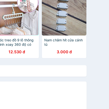
óc treo đồ 9 lỗ thông
Nam châm hít cửa cánh
inh xoay 360 độ có
tủ
hể xếp gọn theo chiều
12.530 đ
3.000 đ
ọc giúp tiết kiệm
hông gian tủ đồ -
SPK103