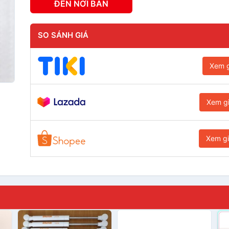
ĐẾN NƠI BÁN
SO SÁNH GIÁ
Xem g
Xem g
Xem g