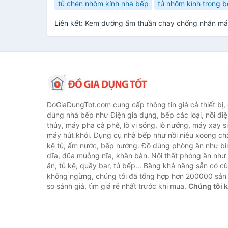
tủ chén nhôm kính nhà bếp
tủ nhôm kính trong 
Liên kết:
Kem dưỡng ẩm thuần chay chống nhăn mát
DoGiaDungTot.com cung cấp thông tin giá cả thiết bị,
dùng nhà bếp như Điện gia dụng, bếp các loại, nồi điệ
thủy, máy pha cà phê, lò vi sóng, lò nướng, máy xay s
máy hút khói. Dụng cụ nhà bếp như nồi niêu xoong chả
kệ tủ, ấm nước, bếp nướng. Đồ dùng phòng ăn như bìn
dĩa, đũa muỗng nĩa, khăn bàn. Nội thất phòng ăn nh
ăn, tủ kệ, quầy bar, tủ bếp... Bằng khả năng sẵn có c
không ngừng, chúng tôi đã tổng hợp hơn 200000 sản
so sánh giá, tìm giá rẻ nhất trước khi mua.
Chúng tôi 