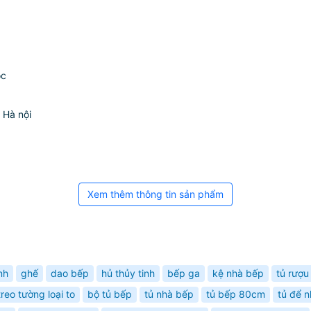
ộc
 Hà nội
Xem thêm thông tin sản phẩm
nh
ghế
dao bếp
hủ thủy tinh
bếp ga
kệ nhà bếp
tủ rượu
reo tường loại to
bộ tủ bếp
tủ nhà bếp
tủ bếp 80cm
tủ để 