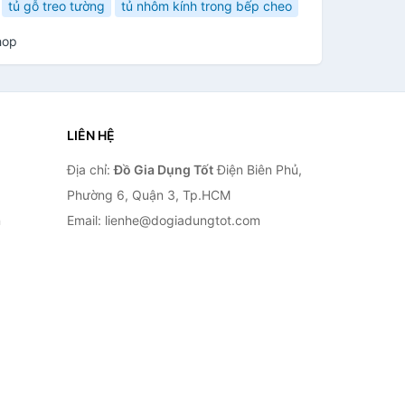
tủ gỗ treo tường
tủ nhôm kính trong bếp cheo
hop
LIÊN HỆ
Địa chỉ:
Đồ Gia Dụng Tốt
Điện Biên Phủ,
Phường 6, Quận 3, Tp.HCM
n
Email: lienhe@dogiadungtot.com