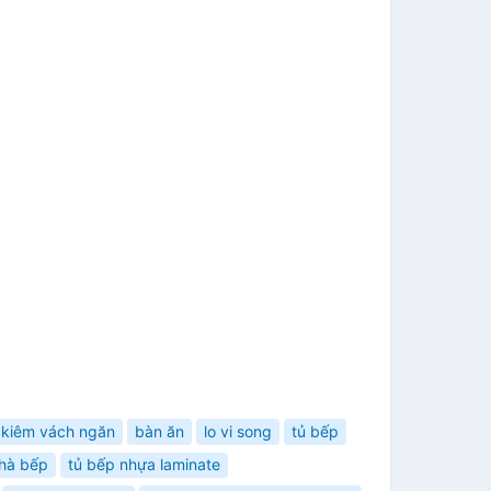
 kiêm vách ngăn
bàn ăn
lo vi song
tủ bếp
nhà bếp
tủ bếp nhựa laminate