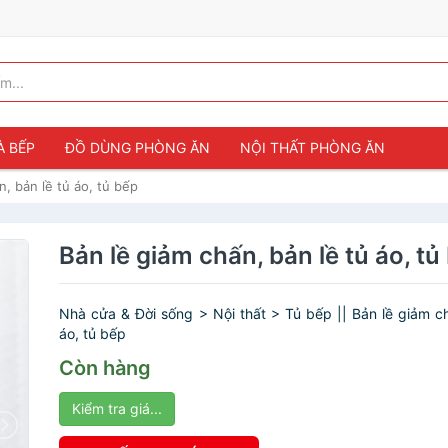
À BẾP
ĐỒ DÙNG PHÒNG ĂN
NỘI THẤT PHÒNG ĂN
n, bản lề tủ áo, tủ bếp
Bản lề giảm chấn, bản lề tủ áo, tủ
Nhà cửa & Đời sống > Nội thất > Tủ bếp || Bản lề giảm ch
áo, tủ bếp
Còn hàng
Kiểm tra giá...