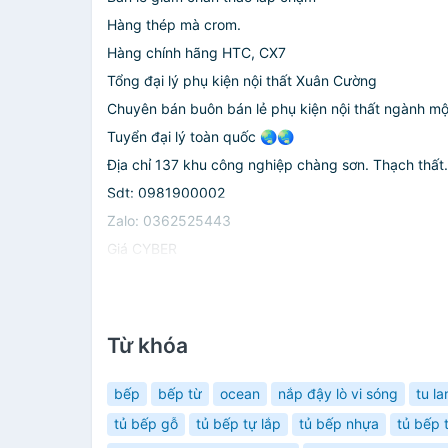
Hàng thép mà crom.
Hàng chính hãng HTC, CX7
Tổng đại lý phụ kiện nội thất Xuân Cường
Chuyên bán buôn bán lẻ phụ kiện nội thất ngành m
Tuyển đại lý toàn quốc 🌏🌏
Địa chỉ 137 khu công nghiệp chàng sơn. Thạch thất.
Sdt: 0981900002
Zalo: 0362525443
Giá CYBER
Từ khóa
bếp
bếp từ
ocean
nắp đậy lò vi sóng
tu la
tủ bếp gỗ
tủ bếp tự lắp
tủ bếp nhựa
tủ bếp t