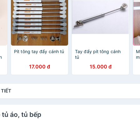
g
Pít tông tay đẩy cánh tủ
Tay đẩy pít tông cánh
M
n
tủ
m
t
17.000 đ
15.000 đ
d
k
B
 TIẾT
 tủ áo, tủ bếp