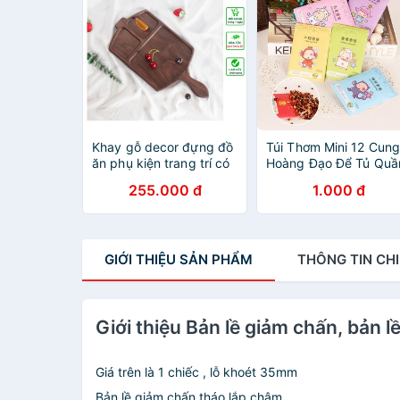
Khay gỗ decor đựng đồ
Túi Thơm Mini 12 Cun
ăn phụ kiện trang trí có
Hoàng Đạo Để Tủ Quầ
tay cầm chia ngăn
Áo, Giày Dép (Mẫu
255.000 đ
1.000 đ
20x41cm gỗ óc chó
Ngẫu Nhiên)
nhập khẩu cao cấp
GIỚI THIỆU
SẢN PHẨM
THÔNG TIN
CHI
Giới thiệu Bản lề giảm chấn, bản lề
Giá trên là 1 chiếc , lỗ khoét 35mm
Bản lề giảm chấn tháo lắp chậm