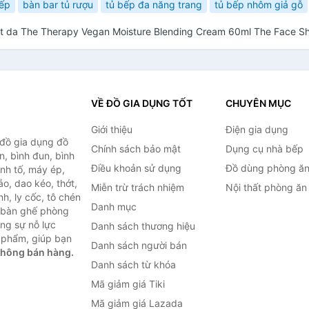
bếp
bàn bar tủ rượu
tủ bếp đa năng trang
tủ bếp nhôm giả gỗ
 da The Therapy Vegan Moisture Blending Cream 60ml The Face S
VỀ ĐỒ GIA DỤNG TỐT
CHUYÊN MỤC
Giới thiệu
Điện gia dụng
 đồ gia dụng đồ
Chính sách bảo mật
Dụng cụ nhà bếp
n, bình đun, bình
Điều khoản sử dụng
Đồ dùng phòng ă
inh tố, máy ép,
o, dao kéo, thớt,
Miễn trừ trách nhiệm
Nội thất phòng ăn
h, ly cốc, tô chén
Danh mục
ư bàn ghế phòng
ùng sự nỗ lực
Danh sách thương hiệu
 phẩm, giúp bạn
Danh sách người bán
không bán hàng.
Danh sách từ khóa
Mã giảm giá Tiki
Mã giảm giá Lazada