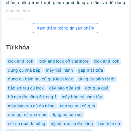
chắn, chống trơn trượt, giúp người dùng an tâm và dễ dàng
tháo tác hơn.
Giá SNACK
Xem thêm thông tin sản phẩm
Từ khóa
lock and lock
lock and lock official store
look and look
dụng cụ nhà bếp
máy thái hành
gắp mắt dứa
dụng cụ băm rau củ quả lock lock
dụng cụ băm tỏi ớt
bào sợi rau củ lock
cây bào dừa sợi
gọt qua quả
bộ nạo đa năng 5 trong 1
máy bào củ hành tây
máy bào rau củ đa năng
nạo sợi rau củ quả
dao gọt củ quả inox
dụng cụ bào sợi
cắt củ quả đa năng
bộ cắt rau củ đa năng
bàn bào củ