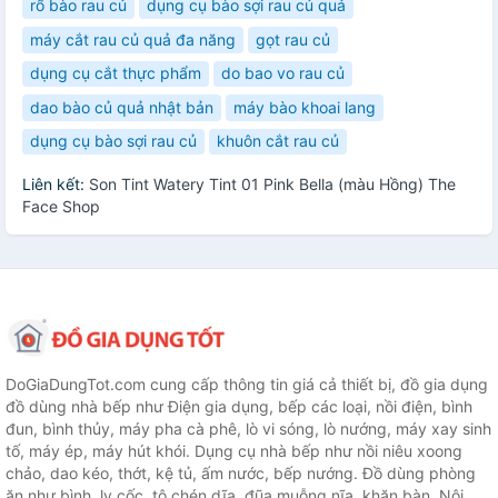
rổ bào rau củ
dụng cụ bào sợi rau củ quả
máy cắt rau củ quả đa năng
gọt rau củ
dụng cụ cắt thực phẩm
do bao vo rau củ
dao bào củ quả nhật bản
máy bào khoai lang
dụng cụ bào sợi rau củ
khuôn cắt rau củ
Liên kết:
Son Tint Watery Tint 01 Pink Bella (màu Hồng) The
Face Shop
DoGiaDungTot.com cung cấp thông tin giá cả thiết bị, đồ gia dụng
đồ dùng nhà bếp như Điện gia dụng, bếp các loại, nồi điện, bình
đun, bình thủy, máy pha cà phê, lò vi sóng, lò nướng, máy xay sinh
tố, máy ép, máy hút khói. Dụng cụ nhà bếp như nồi niêu xoong
chảo, dao kéo, thớt, kệ tủ, ấm nước, bếp nướng. Đồ dùng phòng
ăn như bình, ly cốc, tô chén dĩa, đũa muỗng nĩa, khăn bàn. Nội