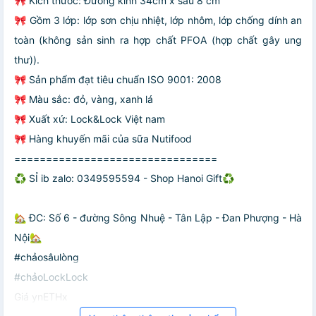
🎀 Kích thước: Đường kính 34cm x sâu 8 cm
🎀 Gồm 3 lớp: lớp sơn chịu nhiệt, lớp nhôm, lớp chống dính an
toàn (không sản sinh ra hợp chất PFOA (hợp chất gây ung
thư)).
🎀 Sản phẩm đạt tiêu chuẩn ISO 9001: 2008
🎀 Màu sắc: đỏ, vàng, xanh lá
🎀 Xuất xứ: Lock&Lock Việt nam
🎀 Hàng khuyến mãi của sữa Nutifood
================================
♻️ SỈ ib zalo: 0349595594 - Shop Hanoi Gift♻️
🏡 ĐC: Số 6 - đường Sông Nhuệ - Tân Lập - Đan Phượng - Hà
Nội🏡
#chảosâulòng
#chảoLockLock
Giá ynETHx