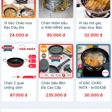
Vỉ Gác Chảo Inox
Chảo nhôm bầu
Vỉ ráo mỡ gác
Ráo Dầu Khi
xi KIM HẰNG size
chảo inox Bảo
Chiên Rán (Size
22,26,30
Nguyên 2 cỡ
24.000 đ
85.000 đ
32.000 đ
28-30cm)
Chảo 2 quai
Chảo Siêu Bền
VỈ GÁC CHẢO
chống dính
Đá Cao Cấp
INOX - br00438
SUNHOUSE Đủ
SUNHOUSE -
87.000 đ
235.000 đ
30.000 đ
Size 18 20 22 24
Hàng Chính Hãng
26 28 30 CM
(KHÔNG DÙNG
TRÊN BẾP TỪ)