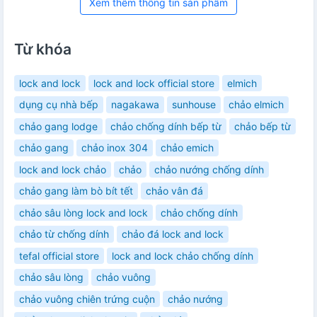
Xem thêm thông tin sản phẩm
Từ khóa
lock and lock
lock and lock official store
elmich
dụng cụ nhà bếp
nagakawa
sunhouse
chảo elmich
chảo gang lodge
chảo chống dính bếp từ
chảo bếp từ
chảo gang
chảo inox 304
chảo emich
lock and lock chảo
chảo
chảo nướng chống dính
chảo gang làm bò bít tết
chảo vân đá
chảo sâu lòng lock and lock
chảo chống dính
chảo từ chống dính
chảo đá lock and lock
tefal official store
lock and lock chảo chống dính
chảo sâu lòng
chảo vuông
chảo vuông chiên trứng cuộn
chảo nướng