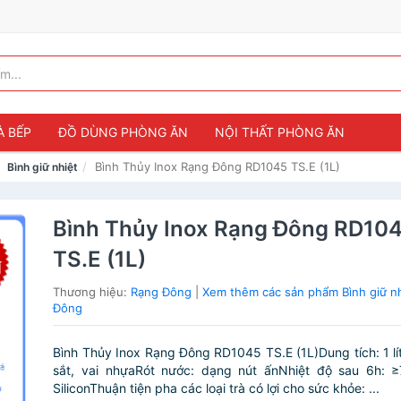
À BẾP
ĐỒ DÙNG PHÒNG ĂN
NỘI THẤT PHÒNG ĂN
Bình Thủy Inox Rạng Đông RD1045 TS.E (1L)
Bình giữ nhiệt
Bình Thủy Inox Rạng Đông RD10
TS.E (1L)
Thương hiệu:
Rạng Đông
|
Xem thêm các sản phẩm Bình giữ n
Đông
Bình Thủy Inox Rạng Đông RD1045 TS.E (1L)Dung tích: 1 lítV
sắt, vai nhựaRót nước: dạng nút ấnNhiệt độ sau 6h: ≥
SiliconThuận tiện pha các loại trà có lợi cho sức khỏe: ...