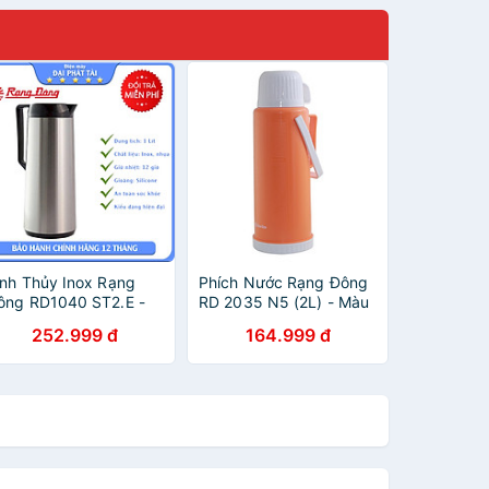
ình Thủy Inox Rạng
Phích Nước Rạng Đông
ông RD1040 ST2.E -
RD 2035 N5 (2L) - Màu
rắng (1L)
Ngẫu Nhiên
252.999 đ
164.999 đ