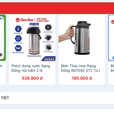
nh
Phích đựng nước Rạng
Bình Thủy Inox Rạng
B
Đông nút bấm 2 lít
Đông RD1040 ST2 (1L)
Đ
Model: RD-2045ST3.E
T
526.900 đ
185.900 đ
 TIẾT