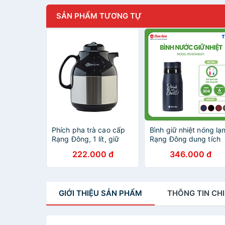
SẢN PHẨM TƯƠNG TỰ
Phích pha trà cao cấp
Bình giữ nhiệt nóng lạ
Rạng Đông, 1 lít, giữ
Rạng Đông dung tích
nhiệt, thân inox, vai
360-400-450-500-
222.000 đ
346.000 đ
nhựa, Model: RD-1055
600ml inox 304 cao
ST1.E- Chính hãng
cấp, ly giữ nhiệt
GIỚI THIỆU
SẢN PHẨM
THÔNG TIN
CHI