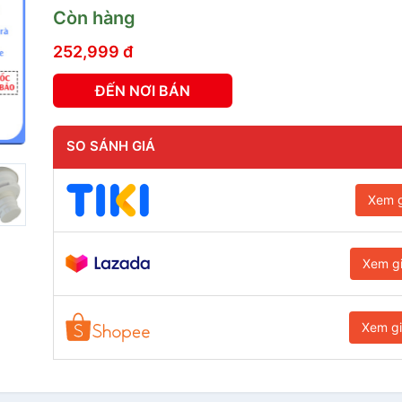
Còn hàng
252,999 đ
ĐẾN NƠI BÁN
SO SÁNH GIÁ
Xem g
Xem g
Xem g