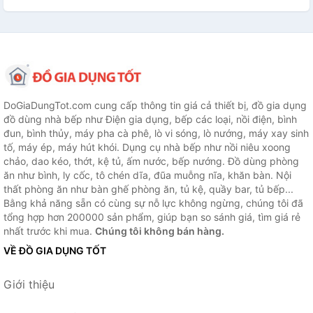
DoGiaDungTot.com cung cấp thông tin giá cả thiết bị, đồ gia dụng
đồ dùng nhà bếp như Điện gia dụng, bếp các loại, nồi điện, bình
đun, bình thủy, máy pha cà phê, lò vi sóng, lò nướng, máy xay sinh
tố, máy ép, máy hút khói. Dụng cụ nhà bếp như nồi niêu xoong
chảo, dao kéo, thớt, kệ tủ, ấm nước, bếp nướng. Đồ dùng phòng
ăn như bình, ly cốc, tô chén dĩa, đũa muỗng nĩa, khăn bàn. Nội
thất phòng ăn như bàn ghế phòng ăn, tủ kệ, quầy bar, tủ bếp...
Bằng khả năng sẵn có cùng sự nỗ lực không ngừng, chúng tôi đã
tổng hợp hơn 200000 sản phẩm, giúp bạn so sánh giá, tìm giá rẻ
nhất trước khi mua.
Chúng tôi không bán hàng.
VỀ ĐỒ GIA DỤNG TỐT
Giới thiệu