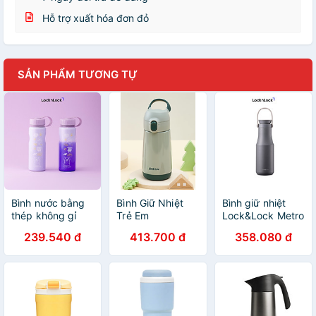
Hỗ trợ xuất hóa đơn đỏ
SẢN PHẨM TƯƠNG TỰ
Bình nước bằng
Bình Giữ Nhiệt
Bình giữ nhiệt
thép không gỉ
Trẻ Em
Lock&Lock Metro
LocknLock
LocknLock Little
Double
239.540 đ
413.700 đ
358.080 đ
School Fit Switch
Luv Switch Cap 2
LHC4202GRY
Color -
màu 380ml
(470ml) - Màu
LHC7005MIT /
LHC918
LHC7005VOL