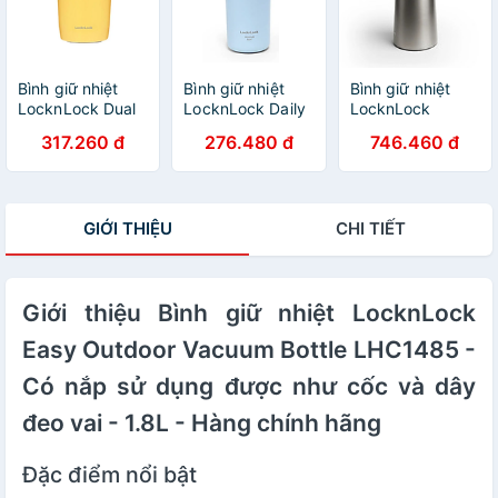
Bình giữ nhiệt
Bình giữ nhiệt
Bình giữ nhiệt
LocknLock Dual
LocknLock Daily
LocknLock
One Touch
Macaron First
Simple Coffee
317.260 đ
276.480 đ
746.460 đ
Tumbler 320ml -
Tumbler Titan
Pot 2.2L - 2 Màu
LHC3276
480ml LHC3291
- LHC1482
GIỚI THIỆU
CHI TIẾT
Giới thiệu Bình giữ nhiệt LocknLock
Easy Outdoor Vacuum Bottle LHC1485 -
Có nắp sử dụng được như cốc và dây
đeo vai - 1.8L - Hàng chính hãng
Đặc điểm nổi bật