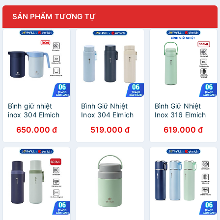
SẢN PHẨM TƯƠNG TỰ
Bình giữ nhiệt
Bình Giữ Nhiệt
Bình Giữ Nhiệt
inox 304 Elmich
Inox 304 Elmich
Inox 316 Elmich
EL8342 dung
EL8383 510ml
EL8330 500ml,
650.000 đ
519.000 đ
619.000 đ
tích 800ml, Hàng
EL8382 810ml,
Hàng Chính
chính hãng, tay
Hàng Chính
Hãng, Có Lưới
cầm to, đế
Hãng,Quai Xách
Lọc Trà, Cấu Tạo
silicone chống
Tiện Lợi-JoyMall
2 Nắp-JoyMall
trượt - JoyMall