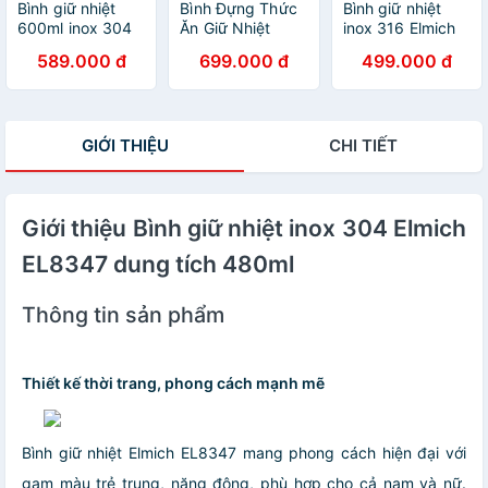
Bình giữ nhiệt
Bình Đựng Thức
Bình giữ nhiệt
600ml inox 304
Ăn Giữ Nhiệt
inox 316 Elmich
Elmich EL8357,
Elmich EL1289
EL8315 480ml,
589.000 đ
699.000 đ
499.000 đ
Hàng chính hãng,
750ml, Hàng
Hàng chính hãng,
Giữ lạnh đến
Chính Hãng, Inox
nắp dùng làm
40h, nắp chống
316, Kèm Muỗng
cốc, có lưới lọc -
tràn, có quai
- JoyMall
JoyMall
GIỚI THIỆU
CHI TIẾT
xách - JoyMall
Giới thiệu Bình giữ nhiệt inox 304 Elmich
EL8347 dung tích 480ml
Thông tin sản phẩm
Thiết kế thời trang, phong cách mạnh mẽ
Bình giữ nhiệt Elmich EL8347 mang phong cách hiện đại với
gam màu trẻ trung, năng động, phù hợp cho cả nam và nữ.