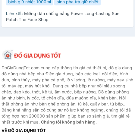
bình giữ nhiệt 1000ml
bình pha trà giữ nhiệt
Liên kết:
Miếng dán chống nắng Power Long-Lasting Sun
Patch The Face Shop
DoGiaDungTot.com cung cấp thông tin giá cả thiết bị, đồ gia dụng
đồ dùng nhà bếp như Điện gia dụng, bếp các loại, nồi điện, bình
đun, bình thủy, máy pha cà phê, lò vi sóng, lò nướng, máy xay sinh
tố, máy ép, máy hút khói. Dụng cụ nhà bếp như nồi niêu xoong
chảo, dao kéo, thớt, kệ tủ, ấm nước, bếp nướng. Đồ dùng phòng
ăn như bình, ly cốc, tô chén dĩa, đũa muỗng nĩa, khăn bàn. Nội
thất phòng ăn như bàn ghế phòng ăn, tủ kệ, quầy bar, tủ bếp...
Bằng khả năng sẵn có cùng sự nỗ lực không ngừng, chúng tôi đã
tổng hợp hơn 200000 sản phẩm, giúp bạn so sánh giá, tìm giá rẻ
nhất trước khi mua.
Chúng tôi không bán hàng.
VỀ ĐỒ GIA DỤNG TỐT