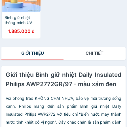
Bình giữ nhiệt
thông minh UV
Led Philips
1.885.000 đ
AWP2788YL/74 -
Vàng
GIỚI THIỆU
CHI TIẾT
Giới thiệu Bình giữ nhiệt Daily Insulated
Philips AWP2772GR/97 - màu xám đen
Với phong trào KHÔNG CHAI NHỰA, bảo vệ môi trường sống
xanh. Philips mang đến sản phẩm Bình giữ nhiệt Daily
Insulated Philips AWP2772 với tiêu chí "Biến nước máy thành
nước tinh khiết có vị ngon". Đây chắc chắn là sản phẩm dành