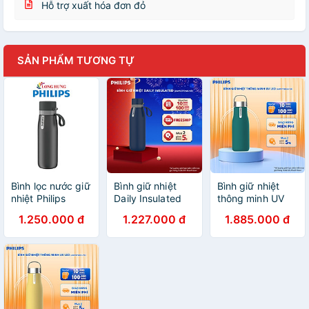
Hỗ trợ xuất hóa đơn đỏ
SẢN PHẨM TƯƠNG TỰ
Bình lọc nước giữ
Bình giữ nhiệt
Bình giữ nhiệt
nhiệt Philips
Daily Insulated
thông minh UV
946ml AWP2772
Philips
Led Philips
1.250.000 đ
1.227.000 đ
1.885.000 đ
- Hàng chính
AWP2772NB/97
AWP2788GN/74
hãng
- Xanh lá