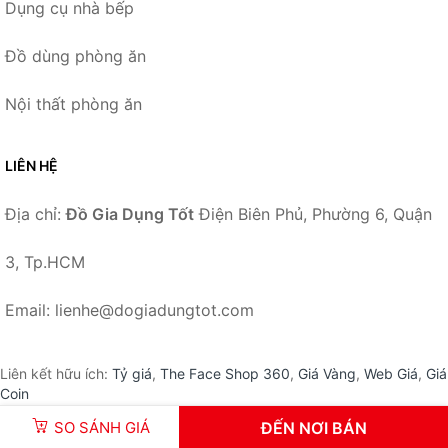
Dụng cụ nhà bếp
Đồ dùng phòng ăn
Nội thất phòng ăn
LIÊN HỆ
Địa chỉ:
Đồ Gia Dụng Tốt
Điện Biên Phủ, Phường 6, Quận
3, Tp.HCM
Email: lienhe@dogiadungtot.com
Liên kết hữu ích:
Tỷ giá
,
The Face Shop 360
,
Giá Vàng
,
Web Giá
,
Giá
Coin
SO SÁNH GIÁ
ĐẾN NƠI BÁN
© 2026 –
DoGiaDungTot.com
-
Đồ Gia Dụng Tốt
.