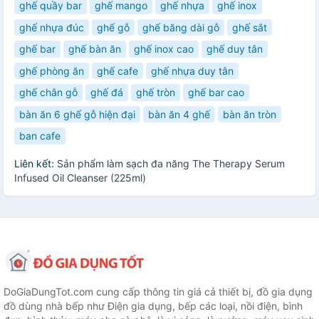
ghế quầy bar
ghế mango
ghế nhựa
ghế inox
ghế nhựa đúc
ghế gỗ
ghế băng dài gỗ
ghế sắt
ghế bar
ghế bàn ăn
ghế inox cao
ghế duy tân
ghế phòng ăn
ghế cafe
ghế nhựa duy tân
ghế chân gỗ
ghế đá
ghế tròn
ghế bar cao
bàn ăn 6 ghế gỗ hiện đại
bàn ăn 4 ghế
bàn ăn tròn
ban cafe
Liên kết:
Sản phẩm làm sạch đa năng The Therapy Serum
Infused Oil Cleanser (225ml)
DoGiaDungTot.com cung cấp thông tin giá cả thiết bị, đồ gia dụng
đồ dùng nhà bếp như Điện gia dụng, bếp các loại, nồi điện, bình