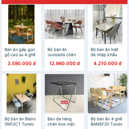
Bàn ăn gấp gọn
Bộ bàn ăn
Bộ bàn ăn mặt
gỗ cao su 4 ghế
Junosofa chân
đá nhập khẩu
Tundo
inox đen, mặt
sang trọng, hiện
3.590.000 đ
12.960.000 đ
4.210.000 đ
bàn đá và 4 ghế
đại CTL04 Juno
Miso sang trọng
Sofa nhiều lựa
chọn
Bộ bàn ăn Bistro
Bàn đa năng
Bộ bàn ăn 4 ghế
SM12CT Tundo
chân inox mặt
BAMSF20 Tundo