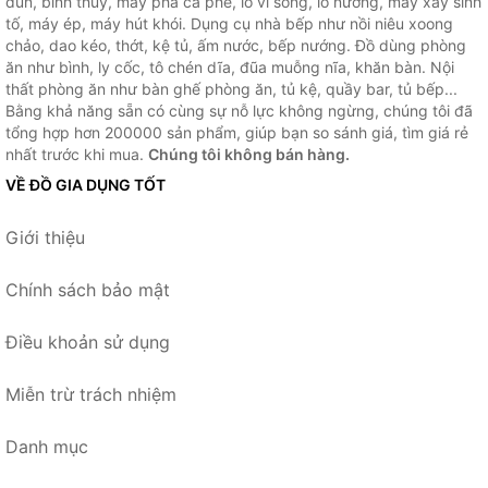
đun, bình thủy, máy pha cà phê, lò vi sóng, lò nướng, máy xay sinh
tố, máy ép, máy hút khói. Dụng cụ nhà bếp như nồi niêu xoong
chảo, dao kéo, thớt, kệ tủ, ấm nước, bếp nướng. Đồ dùng phòng
ăn như bình, ly cốc, tô chén dĩa, đũa muỗng nĩa, khăn bàn. Nội
thất phòng ăn như bàn ghế phòng ăn, tủ kệ, quầy bar, tủ bếp...
Bằng khả năng sẵn có cùng sự nỗ lực không ngừng, chúng tôi đã
tổng hợp hơn 200000 sản phẩm, giúp bạn so sánh giá, tìm giá rẻ
nhất trước khi mua.
Chúng tôi không bán hàng.
VỀ ĐỒ GIA DỤNG TỐT
Giới thiệu
Chính sách bảo mật
Điều khoản sử dụng
Miễn trừ trách nhiệm
Danh mục