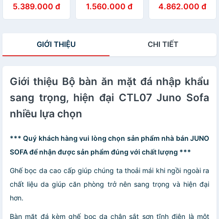
kích thước 1m2 +
bàn xuyên sáng
hiện đại giá rẻ
5.389.000 đ
1.560.000 đ
4.862.000 đ
4 ghế
Juno Sofa 64 x
cho chung cư,
50 x 68 cm
căn hộ
GIỚI THIỆU
CHI TIẾT
Giới thiệu Bộ bàn ăn mặt đá nhập khẩu
sang trọng, hiện đại CTL07 Juno Sofa
nhiều lựa chọn
*** Quý khách hàng vui lòng chọn sản phẩm nhà bán JUNO
SOFA để nhận được sản phẩm đúng với chất lượng ***
Ghế bọc da cao cấp giúp chúng ta thoải mái khi ngồi ngoài ra
chất liệu da giúp căn phòng trở nên sang trọng và hiện đại
hơn.
Bàn mặt đá kèm ghế bọc da chân sắt sơn tĩnh điện là một