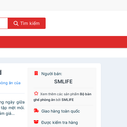
Tìm kiếm
d
Người bán:
SMLIFE
hòng ăn của
Xem thêm các sản phẩm
Bộ bàn
ghế phòng ăn
bởi
SMLIFE
ong ngày giữa
 tập mệt mỏi.
Giao hàng toàn quốc
m giá...
Được kiểm tra hàng