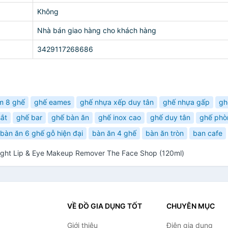
Không
Nhà bán giao hàng cho khách hàng
3429117268686
m 8 ghế
ghế eames
ghế nhựa xếp duy tân
ghế nhựa gấp
gh
ắt
ghế bar
ghế bàn ăn
ghế inox cao
ghế duy tân
ghế phò
bàn ăn 6 ghế gỗ hiện đại
bàn ăn 4 ghế
bàn ăn tròn
ban cafe
right Lip & Eye Makeup Remover The Face Shop (120ml)
VỀ ĐỒ GIA DỤNG TỐT
CHUYÊN MỤC
Giới thiệu
Điện gia dụng