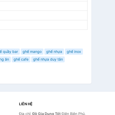
ế quầy bar
ghế mango
ghế nhựa
ghế inox
ng ăn
ghế cafe
ghế nhựa duy tân
LIÊN HỆ
Địa chỉ:
Đồ Gia Dụng Tốt
Điện Biên Phủ,