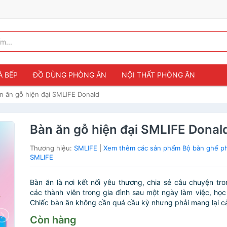
À BẾP
ĐỒ DÙNG PHÒNG ĂN
NỘI THẤT PHÒNG ĂN
n ăn gỗ hiện đại SMLIFE Donald
Bàn ăn gỗ hiện đại SMLIFE Donal
Thương hiệu:
SMLIFE
|
Xem thêm các sản phẩm Bộ bàn ghế p
SMLIFE
Bàn ăn là nơi kết nối yêu thương, chia sẻ câu chuyện tr
các thành viên trong gia đình sau một ngày làm việc, học
Chiếc bàn ăn không cần quá cầu kỳ nhưng phải mang lại cả
Còn hàng