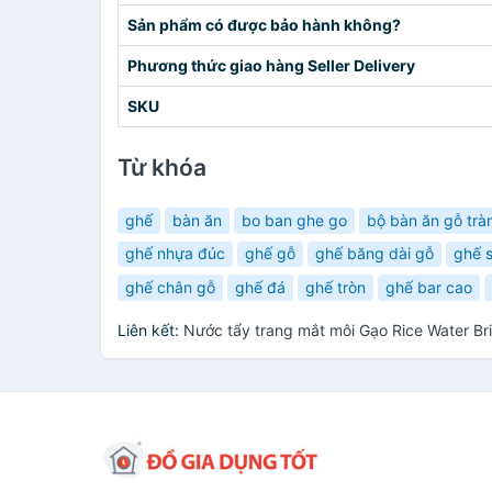
Sản phẩm có được bảo hành không?
Phương thức giao hàng Seller Delivery
SKU
Từ khóa
ghế
bàn ăn
bo ban ghe go
bộ bàn ăn gỗ trà
ghế nhựa đúc
ghế gỗ
ghế băng dài gỗ
ghế s
ghế chân gỗ
ghế đá
ghế tròn
ghế bar cao
Liên kết:
Nước tẩy trang mắt môi Gạo Rice Water B