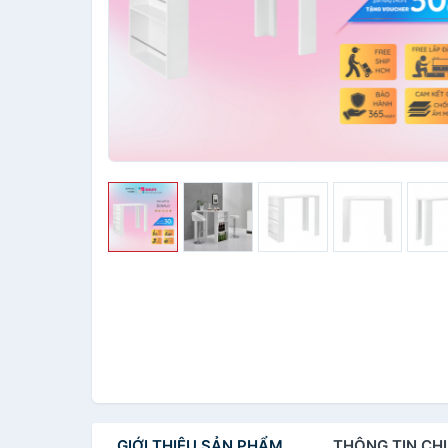
GIỚI THIỆU
SẢN PHẨM
THÔNG TIN
CHI