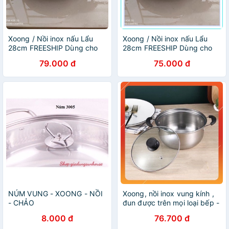
Xoong / Nồi inox nấu Lẩu
Xoong / Nồi inox nấu Lẩu
28cm FREESHIP Dùng cho
28cm FREESHIP Dùng cho
mọi loại bếp
mọi loại bếp
79.000 đ
75.000 đ
NÚM VUNG - XOONG - NỒI
Xoong, nồi inox vung kính ,
- CHẢO
đun được trên mọi loại bếp -
Smart House
8.000 đ
76.700 đ