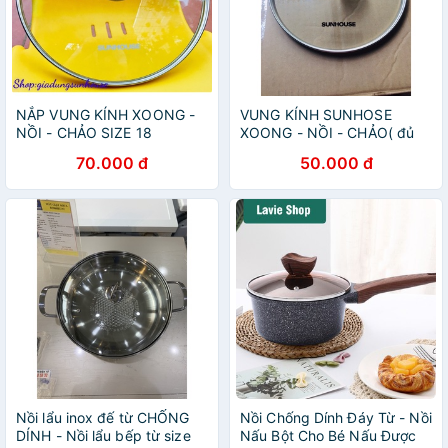
NẮP VUNG KÍNH XOONG -
VUNG KÍNH SUNHOSE
NỒI - CHẢO SIZE 18
XOONG - NỒI - CHẢO( đủ
bộ)
70.000 đ
50.000 đ
Nồi lẩu inox đế từ CHỐNG
Nồi Chống Dính Đáy Từ - Nồi
DÍNH - Nồi lẩu bếp từ size
Nấu Bột Cho Bé Nấu Được