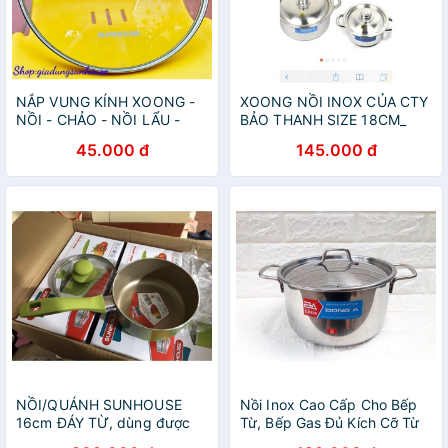
NẮP VUNG KÍNH XOONG -
XOONG NỒI INOX CỦA CTY
NỒI - CHẢO - NỒI LẨU -
BẢO THANH SIZE 18CM_
CÁC LOẠI
20CM_22CM_24CM_26CM
45.000 đ
145.000 đ
DÙNG CHO MỌI LOẠI BẾP
TỪ_GA_ĐIỆN
NỒI/QUÁNH SUNHOUSE
Nồi Inox Cao Cấp Cho Bếp
16cm ĐÁY TỪ, dùng được
Từ, Bếp Gas Đủ Kích Cỡ Từ
bếp điện từ
16cm-30cm Nồi Inox Đông