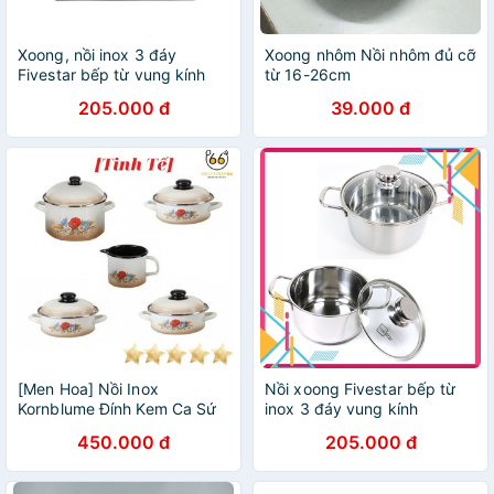
Xoong, nồi inox 3 đáy
Xoong nhôm Nồi nhôm đủ cỡ
Fivestar bếp từ vung kính
từ 16-26cm
16CM [Dày bắt nhiệt tốt]
205.000 đ
39.000 đ
[Men Hoa] Nồi Inox
Nồi xoong Fivestar bếp từ
Kornblume Đính Kem Ca Sứ
inox 3 đáy vung kính
Tinh Tế, Nồi Inox Đáy Từ
20CM/16CM [Dày bắt nhiệt
450.000 đ
205.000 đ
Tráng Men, Xoong, Nồi Bếp
tốt]
Từ Chính Hãng Đức