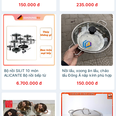
30 loại dày
Bếp Từ, Bếp Gas, Bếp Hồng
150.000 đ
235.000 đ
Ngoại Size 16cm - 18cm
HB88
Bộ nồi SILIT 10 món
Nồi lẩu, xoong ăn lẩu, chảo
ALICANTE Bộ nồi bếp từ
lẩu Đông Á nắp kính phù hợp
loại bếp size 26cm
6.700.000 đ
150.000 đ