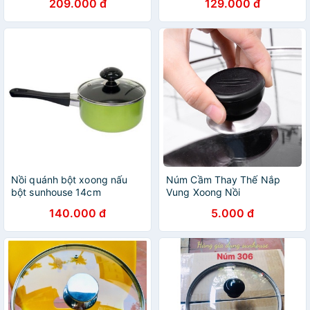
209.000 đ
129.000 đ
Á
Nồi quánh bột xoong nấu
Núm Cầm Thay Thế Nắp
bột sunhouse 14cm
Vung Xoong Nồi
140.000 đ
5.000 đ