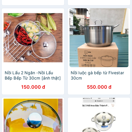
Bếp Điện
Nồi Lẩu 2 Ngăn -Nồi Lẩu
Nồi luộc gà bếp từ Fivestar
Bếp Bếp Từ 30cm [ảnh thật]
30cm
150.000 đ
550.000 đ