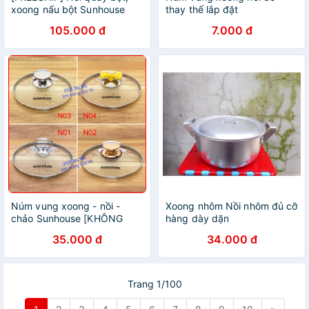
xoong nấu bột Sunhouse
thay thế lắp đặt
14cm
105.000 đ
7.000 đ
Núm vung xoong - nồi -
Xoong nhôm Nồi nhôm đủ cỡ
chảo Sunhouse [KHÔNG
hàng dày dặn
KÈM VUNG]
35.000 đ
34.000 đ
Trang 1/100