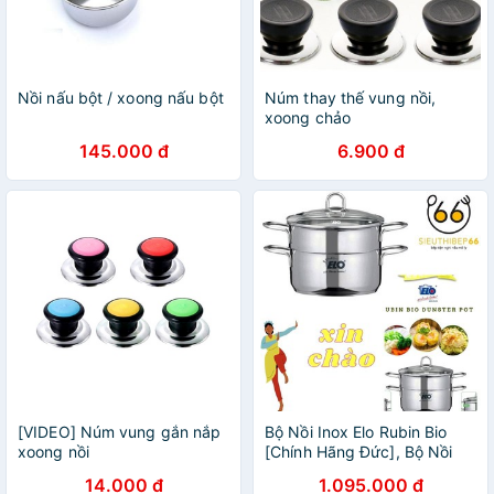
Nồi nấu bột / xoong nấu bột
Núm thay thế vung nồi,
xoong chảo
145.000 đ
6.900 đ
[VIDEO] Núm vung gắn nắp
Bộ Nồi Inox Elo Rubin Bio
xoong nồi
[Chính Hãng Đức], Bộ Nồi
Bếp Từ Kèm 1 Xửng Hấp
14.000 đ
1.095.000 đ
Đáy Từ Dùng Cho Bếp Từ,