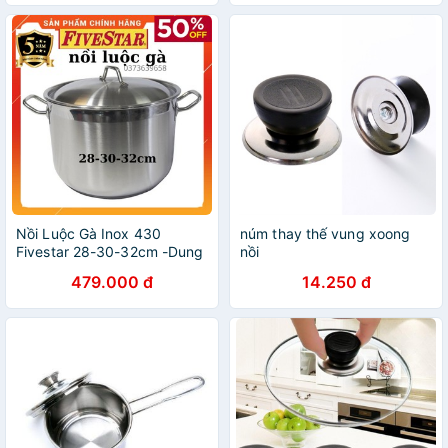
Nồi Luộc Gà Inox 430
núm thay thế vung xoong
Fivestar 28-30-32cm -Dung
nồi
Tích 18 Lít- Dùng Bếp Từ -
479.000 đ
14.250 đ
xoong nồi Tân Hợp Thành
,giá rẻ,Bảo Hành 5 Năm