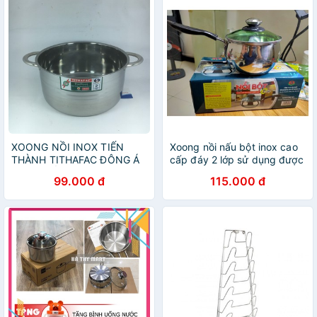
XOONG NỒI INOX TIẾN
Xoong nồi nấu bột inox cao
THÀNH TITHAFAC ĐÔNG Á
cấp đáy 2 lớp sử dụng được
DÙNG BẾP TỪ VÀ GAS SIZE
bếp từ Hoàng Gia
99.000 đ
115.000 đ
16=>30CM