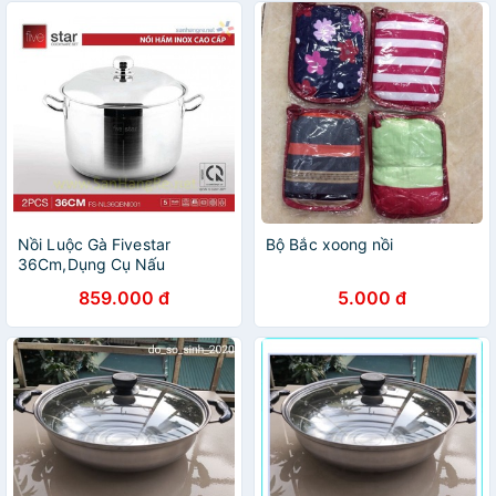
Nồi Luộc Gà Fivestar
Bộ Bắc xoong nồi
36Cm,Dụng Cụ Nấu
Ăn,Xoong Nồi Inox Dùng
859.000 đ
5.000 đ
Bếp Từ,Sáng
Bóng,Dày,Đẹp,Chính
Hãng,BH 5 NĂM