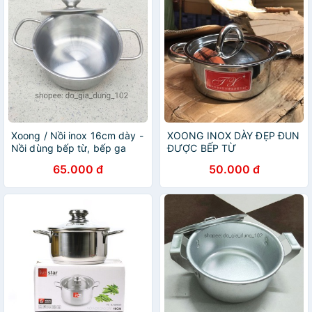
Xoong / Nồi inox 16cm dày -
XOONG INOX DÀY ĐẸP ĐUN
Nồi dùng bếp từ, bếp ga
ĐƯỢC BẾP TỪ
65.000 đ
50.000 đ