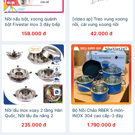
Nồi nấu bột, xoong quánh
[video sp] Treo vung xoong
bột Fivestar inox 3 đáy bếp
nồi, cài vung xoong nồi
từ tặng bình nước [Nhiều
158.000 đ
42.000 đ
size]
Nồi lẩu inox xoay 2 tầng Hàn
Bộ Nồi Chảo RBER 5 món-
Quốc, Nồi lẩu đa năng 2
INOX 304 cao cấp-3 đáy
ngăn dùng được bếp từ và
đun từ-vung kính-xoong
235.000 đ
1.790.000 đ
bếp gas, Xoong inox 304 ăn
,nồi,chảo đun bếp từ tốt,đẹp
lẩu
chính hãng,giá rẻ