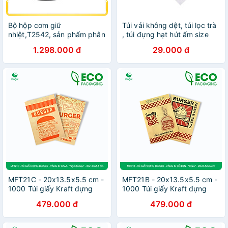
Bộ hộp cơm giữ
Túi vải không dệt, túi lọc trà
nhiệt,T2542, sản phẩm phân
, túi đựng hạt hút ẩm size
phối chính hãng cobi home.
5x7 cm (100 túi)
1.298.000 đ
29.000 đ
MFT21C - 20x13.5x5.5 cm -
MFT21B - 20x13.5x5.5 cm -
1000 Túi giấy Kraft đựng
1000 Túi giấy Kraft đựng
hamburger, túi giấy burger,
hamburger, túi giấy burger,
479.000 đ
479.000 đ
túi đựng thực phẩm
túi đựng thực phẩm