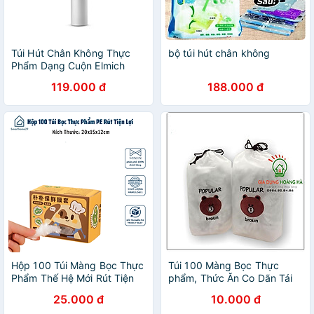
Túi Hút Chân Không Thực
bộ túi hút chân không
Phẩm Dạng Cuộn Elmich
EL0024D20/EL0024D28/EL0024D30,
119.000 đ
188.000 đ
Hàng Chính Hãng-JoyMall
Hộp 100 Túi Màng Bọc Thực
Túi 100 Màng Bọc Thực
Phẩm Thế Hệ Mới Rút Tiện
phẩm, Thức Ăn Co Dãn Tái
Lợi, Túi Bọc Thực Phẩm PE
Sử Dụng Nhiều Lần HÀNG
25.000 đ
10.000 đ
Siêu Dai Có Nắp Đậy Kín
ĐẸP