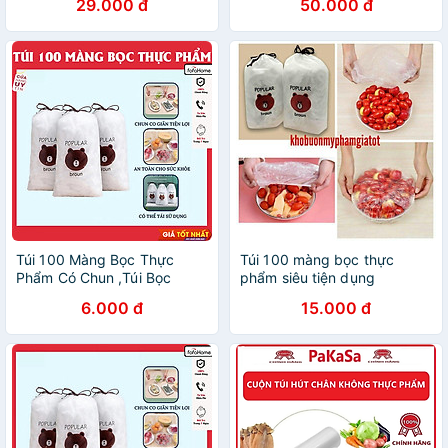
29.000 đ
50.000 đ
Nilong Tròn - HÀNG CHÍNH
Màng Bọc Thực Phẩm Túi
HÃNG MINIIN
Gấu Màng Bọc Thực Phẩm
PE Có Chun Bọc Đồ Ăn Co
Giãn Tái Sử Dụng
Túi 100 Màng Bọc Thực
Túi 100 màng bọc thực
Phẩm Có Chun ,Túi Bọc
phẩm siêu tiện dụng
Thực Phẩm Gấu Set 100
6.000 đ
15.000 đ
Màng Bọc Thực Phẩm Túi
Gấu Màng Bọc Thực Phẩm
PE Có Chun Bọc Đồ Ăn Co
Giãn Tái Sử Dụng