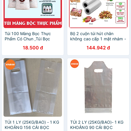
Túi 100 Màng Bọc Thực
Bộ 2 cuộn túi hút chân
Phẩm Có Chun ,Túi Bọc
không cao cấp 1 mặt nhám -
Thực Phẩm PE Có Chun Bọc
cuộn dài 5m (có nhiều size
18.500 đ
144.942 đ
Đồ Ăn Co Giãn Tái Sử Dụng
kích thước khác nhau) -
Hàng chính hãng
TÚI 1 LY (25KG/BAO) - 1 KG
TÚI 2 LY (25KG/BAO)- 1 KG
KHOẢNG 156 CÁI BỌC
KHOẢNG 90 CÁI BỌC