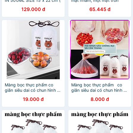
IN 500ML SIZE 15 x 22 cm (
mặt nhám, một mặt trơn
1KG KHOẢNG 105 CÁI )
đựng thực phẩm dài 5m
129.000 đ
65.445 đ
Màng bọc thực phẩm co
Màng bọc thực phẩm ️ ️ co
giãn siêu dai có chun hình túi
giãn siêu dai có chun hình túi
gấu set 100 chiếc
gấu set 100 chiếc
19.000 đ
8.000 đ