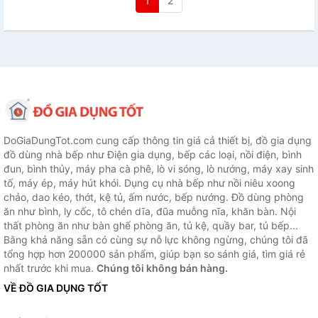
1
2
DoGiaDungTot.com cung cấp thông tin giá cả thiết bị, đồ gia dụng
đồ dùng nhà bếp như Điện gia dụng, bếp các loại, nồi điện, bình
đun, bình thủy, máy pha cà phê, lò vi sóng, lò nướng, máy xay sinh
tố, máy ép, máy hút khói. Dụng cụ nhà bếp như nồi niêu xoong
chảo, dao kéo, thớt, kệ tủ, ấm nước, bếp nướng. Đồ dùng phòng
ăn như bình, ly cốc, tô chén dĩa, đũa muỗng nĩa, khăn bàn. Nội
thất phòng ăn như bàn ghế phòng ăn, tủ kệ, quầy bar, tủ bếp...
Bằng khả năng sẵn có cùng sự nỗ lực không ngừng, chúng tôi đã
tổng hợp hơn 200000 sản phẩm, giúp bạn so sánh giá, tìm giá rẻ
nhất trước khi mua.
Chúng tôi không bán hàng.
VỀ ĐỒ GIA DỤNG TỐT