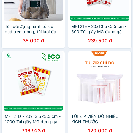
Túi lưới đựng hành tỏi củ
MFT21E - 20x13.5x5.5 cm -
quả treo tường, túi lưới đa
500 Túi giấy MG đựng gà
năng nhà bếp tiện lợi
rán và khoai tây chiên, túi
35.000 đ
239.500 đ
đựng thực phẩm
MFT21D - 20x13.5x5.5 cm -
TÚI ZIP VIỀN ĐỎ NHIỀU
1000 Túi giấy MG đựng gà
KÍCH THƯỚC
rán và khoai tây chiên, túi
736.923 đ
120.000 đ
đựng thực phẩm