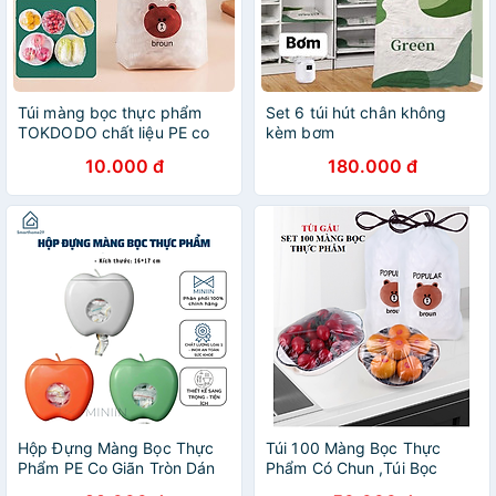
Túi màng bọc thực phẩm
Set 6 túi hút chân không
TOKDODO chất liệu PE co
kèm bơm
giãn có chun siêu dai, Túi
10.000 đ
180.000 đ
gấu bọc đồ ăn thực phẩm
có thể tái sử đụng, (túi 80-
100 chiếc)
Hộp Đựng Màng Bọc Thực
Túi 100 Màng Bọc Thực
Phẩm PE Co Giãn Tròn Dán
Phẩm Có Chun ,Túi Bọc
Tường, Hộp Nhựa Đựng Túi
Thực Phẩm Gấu Set 100