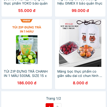
thực phẩm YOKO bảo quản
hiệu GIMEX II bảo quản thực
thực phẩm, bảo quản đồ ăn,
phẩm, quần áo, thiết bị
55.000 đ
99.000 đ
tránh ẩm mốc, chất liệu
nhựa PP chống giòn gãy -
Hàng Inochi an toàn tiêu
chuẩn Nhật
TÚI ZIP ĐỰNG TRÀ CHANH
Màng bọc thực phẩm co
IN 1 MÀU 500ML SIZE 15 x
giãn siêu dai có chun hình túi
22 cm ( 1KG KHOẢNG 105
gấu set 100 chiếc Shop
186.000 đ
8.000 đ
CÁI )
Movava - MBTPG1
Trang 1/2