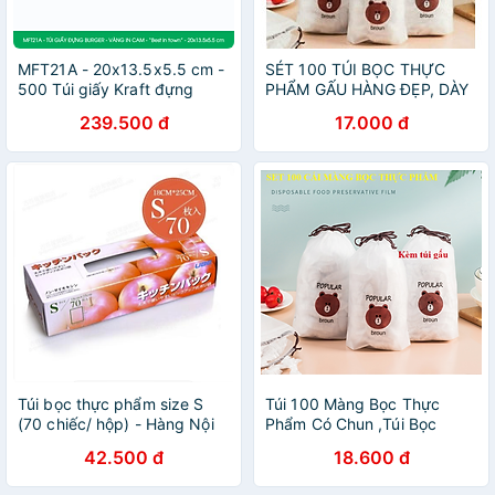
MFT21A - 20x13.5x5.5 cm -
SÉT 100 TÚI BỌC THỰC
500 Túi giấy Kraft đựng
PHẨM GẤU HÀNG ĐẸP, DÀY
hamburger, túi giấy burger,
DẶN LOẠI 1.
239.500 đ
17.000 đ
túi đựng thực phẩm
Túi bọc thực phẩm size S
Túi 100 Màng Bọc Thực
(70 chiếc/ hộp) - Hàng Nội
Phẩm Có Chun ,Túi Bọc
Địa Nhật Bản
Thực Phẩm Gấu
42.500 đ
18.600 đ