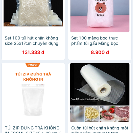
Set 100 túi hút chân không
Set 100 màng bọc thực
size 25x17cm chuyên dụng
phẩm túi gấu Màng bọc
(1 mặt nhám)
thực phẩm PE có chun bọc
131.333 đ
8.900 đ
đồ ăn co giãn tái sử dụng
GD435-MangBocTP - Hàng
loại 1 chính hãng MINIIN
TÚI ZIP ĐỰNG TRÀ KHÔNG
Cuộn túi hút chân không một