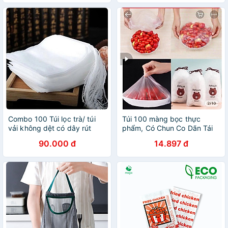
Chống Bụi - HÀNG CHÍNH
HÃNG MINIIN
Combo 100 Túi lọc trà/ túi
Túi 100 màng bọc thực
vải không dệt có dây rút
phẩm, Có Chun Co Dãn Tái
size 8 x 10 cm lọc gia vị cà
Sử Dụng Kèm Túi Gấu
90.000 đ
14.897 đ
phê đựng thuốc nam, thuốc
xông hơi - Hàng chính hãng