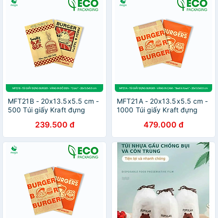
MFT21B - 20x13.5x5.5 cm -
MFT21A - 20x13.5x5.5 cm -
500 Túi giấy Kraft đựng
1000 Túi giấy Kraft đựng
hamburger, túi giấy burger,
hamburger, túi giấy burger,
239.500 đ
479.000 đ
túi đựng thực phẩm
túi đựng thực phẩm