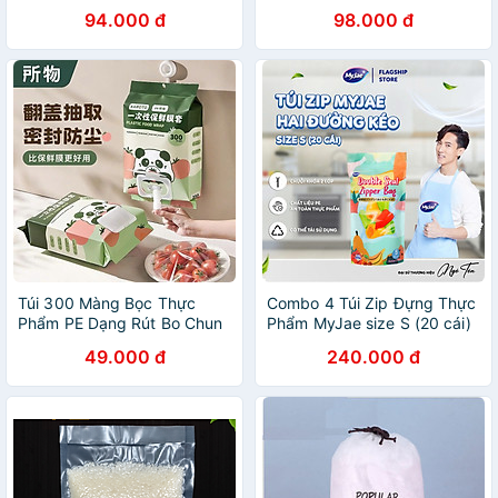
94.000 đ
98.000 đ
Túi 300 Màng Bọc Thực
Combo 4 Túi Zip Đựng Thực
Phẩm PE Dạng Rút Bo Chun
Phẩm MyJae size S (20 cái)
Hình Gấu Trúc, Màng Bọc Co
49.000 đ
240.000 đ
Giãn Bọc Tô Chén Đĩa -
HÀNG CHÍNH HÃNG MINIIN