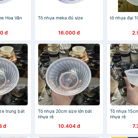
ne Hoa Văn
Tô nhựa meka đủ size
tô nhựa đại 1
0 đ
16.000 đ
2.
ze trung bát
Tô nhựa 20cm size lớn bát
Tô nhựa 15cm
nhựa rẻ
nhựa rẻ
3 đ
10.404 đ
7.