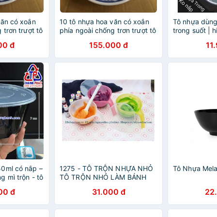
văn có xoắn
10 tô nhựa hoa văn có xoắn
Tô nhựa dùng 
 trơn trượt tô
phía ngoài chống trơn trượt tô
trong suốt | 
ô phở bát
7 sâu tô hủ tíu tô phở bát
(10cái/50cái)
00 đ
155.000 đ
11
nhựa
0ml có nắp –
1275 - TÔ TRỘN NHỰA NHỎ
Tô Nhựa Mel
 mì trộn - tô
TÔ TRỘN NHỎ LÀM BÁNH
ếu
00 đ
31.000 đ
22