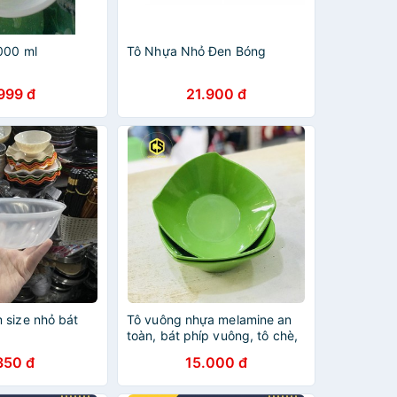
000 ml
Tô Nhựa Nhỏ Đen Bóng
999 đ
21.900 đ
 size nhỏ bát
Tô vuông nhựa melamine an
toàn, bát phíp vuông, tô chè,
tô vuông melamine TV16
350 đ
15.000 đ
Fataco, tô vuông Fataco