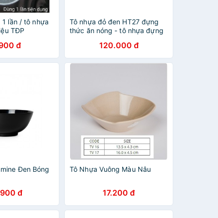
1 lần / tô nhựa
Tô nhựa đỏ đen HT27 đựng
hiệu TĐP
thức ăn nóng - tô nhựa đựng
hủ tiếu - Tô nhựa đỏ đen
.900 đ
120.000 đ
đựng bún thịt nướng
amine Đen Bóng
Tô Nhựa Vuông Màu Nâu
.900 đ
17.200 đ