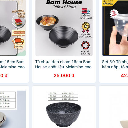
ám 16cm Bam
Tô nhựa đen nhám 16cm Bam
Set 50 Tô nh
 Melamine cao
House chất liệu Melamine cao
kèm nắp, tô 
 nhựa
cấp TND01 - Tô nhựa
phẩm, chịu nh
0 đ
25.000 đ
42
Melamine