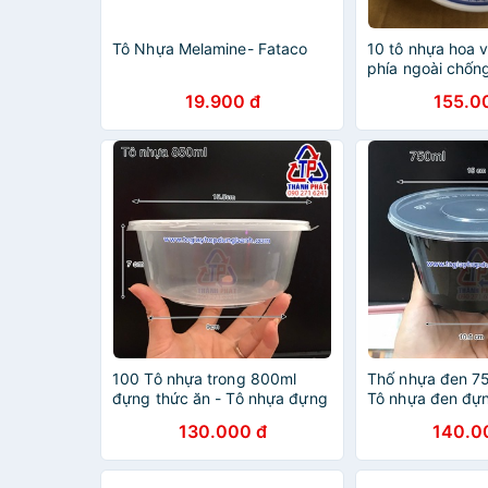
Tô Nhựa Melamine- Fataco
10 tô nhựa hoa 
phía ngoài chống
7 sâu tô hủ tíu t
19.900 đ
155.0
nhựa
100 Tô nhựa trong 800ml
Thố nhựa đen 75
đựng thức ăn - Tô nhựa đựng
Tô nhựa đen đựng
hủ tiếu có nắp - Tô nhựa trong
nhựa đựng hủ ti
130.000 đ
140.0
đựng phở , bánh canh