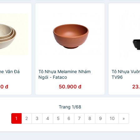
ne Vân Đá
Tô Nhựa Melamine Nhám
Tô Nhựa Vuô
Ngói - Fataco
TV96
0 đ
50.900 đ
23
Trang 1/68
1
2
3
4
5
6
7
8
9
10
»