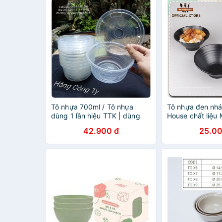
Tô nhựa 700ml / Tô nhựa
Tô nhựa đen nh
dùng 1 lần hiệu TTK | dùng
House chất liệu
đựng bún, phở,...(25tô + nắp)
cấp TND01 - Tô
42.900 đ
25.00
Melamine