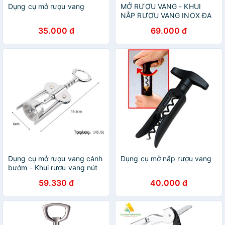
Dụng cụ mở rượu vang
MỞ RƯỢU VANG - KHUI
NẮP RƯỢU VANG INOX ĐA
NĂNG SÁNG BÓNG CHỐNG
35.000 đ
69.000 đ
HAN RỈ
Dụng cụ mở rượu vang cánh
Dụng cụ mở nắp rượu vang
bướm - Khui rượu vang nút
bần không gỉ inox 100%
59.330 đ
40.000 đ