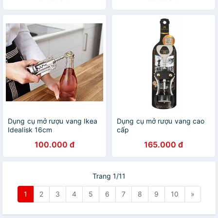
Dụng cụ mở rượu vang Ikea
Dụng cụ mở rượu vang cao
Idealisk 16cm
cấp
100.000 đ
165.000 đ
Trang 1/11
1
2
3
4
5
6
7
8
9
10
»