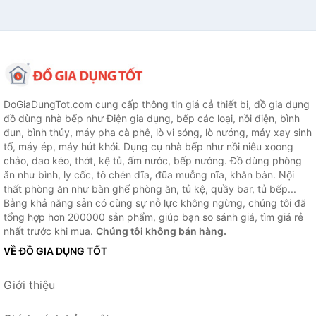
DoGiaDungTot.com cung cấp thông tin giá cả thiết bị, đồ gia dụng
đồ dùng nhà bếp như Điện gia dụng, bếp các loại, nồi điện, bình
đun, bình thủy, máy pha cà phê, lò vi sóng, lò nướng, máy xay sinh
tố, máy ép, máy hút khói. Dụng cụ nhà bếp như nồi niêu xoong
chảo, dao kéo, thớt, kệ tủ, ấm nước, bếp nướng. Đồ dùng phòng
ăn như bình, ly cốc, tô chén dĩa, đũa muỗng nĩa, khăn bàn. Nội
thất phòng ăn như bàn ghế phòng ăn, tủ kệ, quầy bar, tủ bếp...
Bằng khả năng sẵn có cùng sự nỗ lực không ngừng, chúng tôi đã
tổng hợp hơn 200000 sản phẩm, giúp bạn so sánh giá, tìm giá rẻ
nhất trước khi mua.
Chúng tôi không bán hàng.
VỀ ĐỒ GIA DỤNG TỐT
Giới thiệu