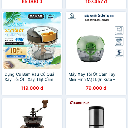
65.000 đ
107.457 đ
Xay Đa Năng Đồ Ăn Dặm
Dạng Kéo Mini Đa Năng
Dụng Cụ Băm Rau Củ Quả ,
Máy Xay Tỏi Ớt Cầm Tay
Xay Tỏi Ớt , Xay Thịt Cầm
Mini Hình Mặt Lợn Kute –
Tay DAMAS Quick Chopper
Xay Gia Vị Tiện Lợi Với 2 và 3
119.000 đ
79.000 đ
A397 - Hàng chính hãng
Lưỡi Dao - HÀNG CHÍNH
HÃNG MINIIN