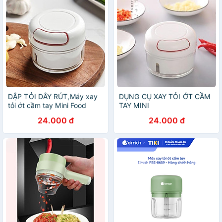
DẬP TỎI DÂY RÚT,Máy xay
DỤNG CỤ XAY TỎI ỚT CẦM
tỏi ớt cầm tay Mini Food
TAY MINI
Chopper Tiện dụng
24.000 đ
24.000 đ