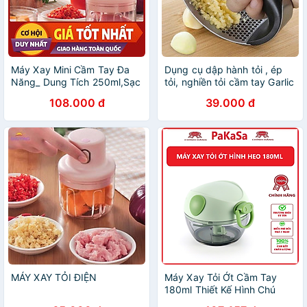
Máy Xay Mini Cầm Tay Đa
Dụng cụ dập hành tỏi , ép
Năng_ Dung Tích 250ml,Sạc
tỏi, nghiền tỏi cầm tay Garlic
Pin Cao Cấp Xay Tỏi Ớt,
Press tiện dụng
108.000 đ
39.000 đ
Hành, Rau Củ Quả Tiện
Dụng
MÁY XAY TỎI ĐIỆN
Máy Xay Tỏi Ớt Cầm Tay
180ml Thiết Kế Hình Chú
Heo Siêu Dễ Thương, Máy