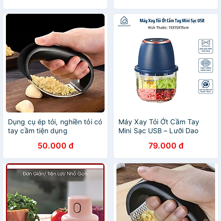
Dụng cụ ép tỏi, nghiền tỏi có
Máy Xay Tỏi Ớt Cầm Tay
tay cầm tiện dụng
Mini Sạc USB – Lưỡi Dao
Inox 3 Cánh Xay Gia Vị Siêu
50.000 đ
79.000 đ
Nhanh - HÀNG CHÍNH
HÃNG MINIIN