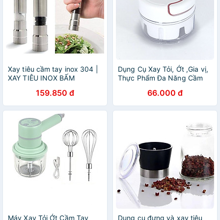
Xay tiêu cầm tay inox 304 |
Dụng Cụ Xay Tỏi, Ớt ,Gia vị,
XAY TIÊU INOX BẤM
Thực Phẩm Đa Năng Cầm
Tay (Tặng kèm bọ rùa dán
159.850 đ
66.000 đ
tường màu ngẫu nhiên)
Máy Xay Tỏi Ớt Cầm Tay
Dụng cụ đựng và xay tiêu