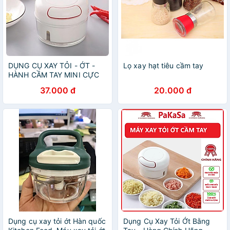
DỤNG CỤ XAY TỎI - ỚT -
Lọ xay hạt tiêu cầm tay
HÀNH CẦM TAY MINI CỰC
KỲ TIỆN DỤNG VỚI MẪU MÃ
37.000 đ
20.000 đ
ĐẸP TÂN TIẾN
Dụng cụ xay tỏi ớt Hàn quốc
Dụng Cụ Xay Tỏi Ớt Bằng