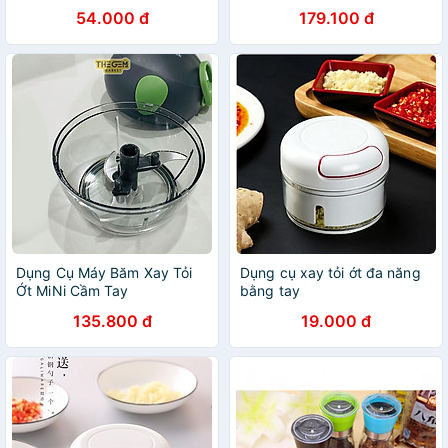
cầm tiện lợi
CKS326 -170ml - 3 Lưỡi Dao
54.000 đ
179.100 đ
- Hàng Chính Hãng
Dụng Cụ Máy Băm Xay Tỏi
Dụng cụ xay tỏi ớt đa năng
Ớt MiNi Cầm Tay
bằng tay
Lock&Lock, Dụng Cụ Xay
135.800 đ
19.000 đ
Hành, Thịt, Cá Đa Năng Làm
Đồ Ăn Dặm Cho Bé - Chính
Hãng