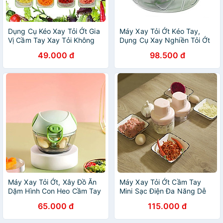
Dụng Cụ Kéo Xay Tỏi Ớt Gia
Máy Xay Tỏi Ớt Kéo Tay,
Vị Cầm Tay Xay Tỏi Không
Dụng Cụ Xay Nghiền Tỏi Ớt
Còn Khó Khăn
49.000 đ
98.500 đ
Máy Xay Tỏi Ớt, Xây Đồ Ăn
Máy Xay Tỏi Ớt Cầm Tay
Dặm Hình Con Heo Cầm Tay
Mini Sạc Điện Đa Năng Dễ
Mini
Sử Dụng
65.000 đ
115.000 đ