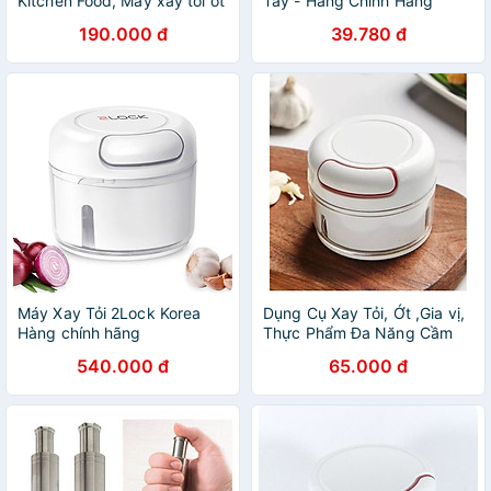
Kitchen Food, Máy xay tỏi ớt
Tay - Hàng Chính Hãng
bằng dây cót
190.000 đ
39.780 đ
Máy Xay Tỏi 2Lock Korea
Dụng Cụ Xay Tỏi, Ớt ,Gia vị,
Hàng chính hãng
Thực Phẩm Đa Năng Cầm
Tay - Nhanh Chóng Tiện Lợi
540.000 đ
65.000 đ
- Hàng Chính Hãng MINIIN