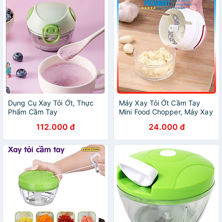
Dụng Cụ Xay Tỏi Ớt, Thực
Máy Xay Tỏi Ớt Cầm Tay
Phẩm Cầm Tay
Mini Food Chopper, Máy Xay
Củ Quả Tiện Lợi - PucaMart
112.000 đ
24.000 đ