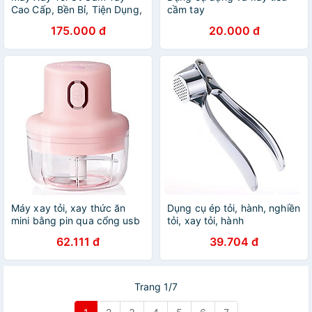
Cao Cấp, Bền Bỉ, Tiện Dụng,
cầm tay
Thiết Kế Sang Trọng Với
175.000 đ
20.000 đ
Nhiều Màu Sắc, Có Lựa
Chọn Dung Tích - Hàng
Chính Hãng
Máy xay tỏi, xay thức ăn
Dụng cụ ép tỏi, hành, nghiền
mini bằng pin qua cổng usb
tỏi, xay tỏi, hành
62.111 đ
39.704 đ
Trang 1/7