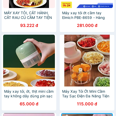
MÁY XAY TỎI, CẮT HÀNH,
Máy xay tỏi ớt cầm tay
CẮT RAU CỦ CẦM TAY TIỆN
Elmich PBE-8659 - Hàng
DỤNG
chính hãng
93.222 đ
281.000 đ
Máy xay tỏi, ớt, thịt mini cầm
Máy Xay Tỏi Ớt Mini Cầm
tay không dây dùng pin sạc
Tay Sạc Điện Đa Năng Tiện
Dụng
65.000 đ
115.000 đ