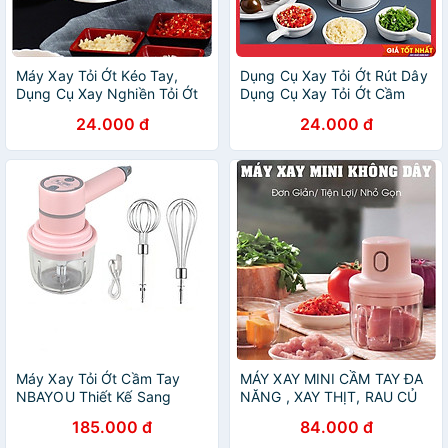
Máy Xay Tỏi Ớt Kéo Tay,
Dụng Cụ Xay Tỏi Ớt Rút Dây
Dụng Cụ Xay Nghiền Tỏi Ớt
Dụng Cụ Xay Tỏi Ớt Cầm
Mẫu Mới 2020
Tay Đa Năng Tiện Dụng Dây
24.000 đ
24.000 đ
Rút
Máy Xay Tỏi Ớt Cầm Tay
MÁY XAY MINI CẦM TAY ĐA
NBAYOU Thiết Kế Sang
NĂNG , XAY THỊT, RAU CỦ
Trọng Bền Bỉ Có Nhiều Màu
QUẢ, TỎI ỚT MINI LOẠI
185.000 đ
84.000 đ
Sắc
250ML CÓ SẠC ĐIỆN