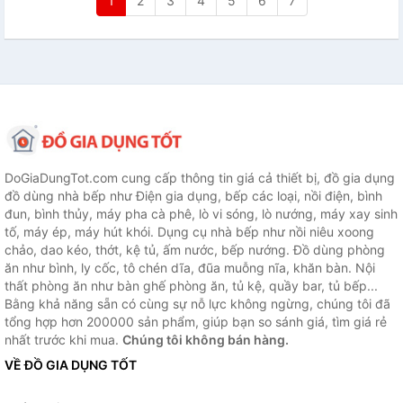
1
2
3
4
5
6
7
DoGiaDungTot.com cung cấp thông tin giá cả thiết bị, đồ gia dụng
đồ dùng nhà bếp như Điện gia dụng, bếp các loại, nồi điện, bình
đun, bình thủy, máy pha cà phê, lò vi sóng, lò nướng, máy xay sinh
tố, máy ép, máy hút khói. Dụng cụ nhà bếp như nồi niêu xoong
chảo, dao kéo, thớt, kệ tủ, ấm nước, bếp nướng. Đồ dùng phòng
ăn như bình, ly cốc, tô chén dĩa, đũa muỗng nĩa, khăn bàn. Nội
thất phòng ăn như bàn ghế phòng ăn, tủ kệ, quầy bar, tủ bếp...
Bằng khả năng sẵn có cùng sự nỗ lực không ngừng, chúng tôi đã
tổng hợp hơn 200000 sản phẩm, giúp bạn so sánh giá, tìm giá rẻ
nhất trước khi mua.
Chúng tôi không bán hàng.
VỀ ĐỒ GIA DỤNG TỐT