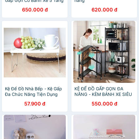
Gấp Gọn Có Bánh Xe 5 Tầng
năng
Tiện Ích Cho Nhà Bếp,
650.000 đ
620.000 đ
Phòng Ngủ, Phòng Khách
Kệ Để Đồ Nhà Bếp - Kệ Gấp
KỆ ĐỂ ĐỒ GẤP GỌN ĐA
Đa Chức Năng Tiện Dụng
NĂNG - KÈM BÁNH XE SIÊU
INOCHI
TIỆN LỢI - HÀNG NHẬP
57.900 đ
550.000 đ
KHẨU KHÔNG PHẢI GIA
CÔNG