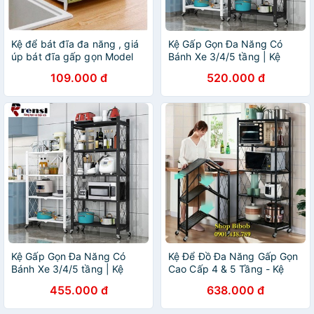
Kệ để bát đĩa đa năng , giá
Kệ Gấp Gọn Đa Năng Có
úp bát đĩa gấp gọn Model
Bánh Xe 3/4/5 tầng | Kệ
2019
Bếp, Kệ Trang Trí, Kệ Phòng
109.000 đ
520.000 đ
Ngủ
Kệ Gấp Gọn Đa Năng Có
Kệ Để Đồ Đa Năng Gấp Gọn
Bánh Xe 3/4/5 tầng | Kệ
Cao Cấp 4 & 5 Tầng - Kệ
Bếp, Kệ Trang Trí, Kệ Phòng
Bếp - Kệ Để Lò Vi Sóng
455.000 đ
638.000 đ
Ngủ