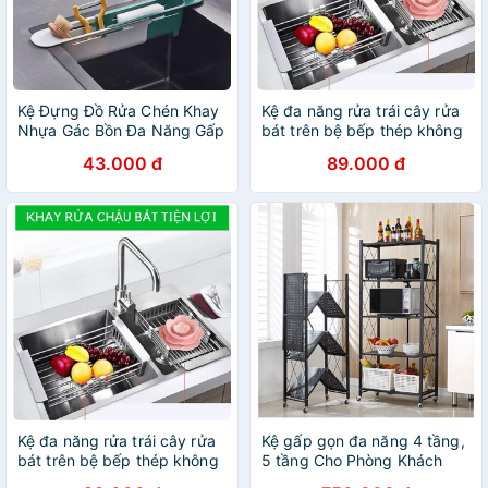
Kệ Đựng Đồ Rửa Chén Khay
Kệ đa năng rửa trái cây rửa
Nhựa Gác Bồn Đa Năng Gấp
bát trên bệ bếp thép không
Gọn Có Giá Treo Khăn
rỉ gấp gọn tiện lợi
43.000 đ
89.000 đ
Kệ đa năng rửa trái cây rửa
Kệ gấp gọn đa năng 4 tầng,
bát trên bệ bếp thép không
5 tầng Cho Phòng Khách
rỉ gấp gọn tiện lợi
Nhà Bếp Phòng Ăn - Kệ Để