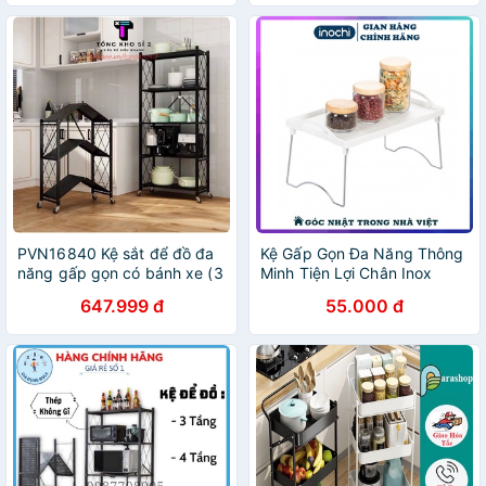
tĩnh điện
dàng di chuyển.
PVN16840 Kệ sắt để đồ đa
Kệ Gấp Gọn Đa Năng Thông
năng gấp gọn có bánh xe (3
Minh Tiện Lợi Chân Inox
tầng) T2
Chắc Chắn TOKYO - INOCHI
647.999 đ
55.000 đ