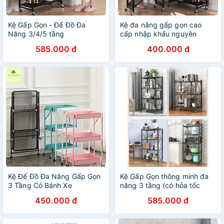
Kệ Gấp Gọn - Để Đồ Đa
Kệ đa năng gấp gọn cao
Năng 3/4/5 tầng
cấp nhập khẩu nguyên
chiếc
585.000 đ
400.000 đ
Kệ Để Đồ Đa Năng Gấp Gọn
Kệ Gấp Gọn thông minh đa
3 Tầng Có Bánh Xe
năng 3 tầng (có hỏa tốc
HCM)
450.000 đ
585.000 đ