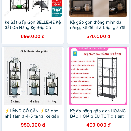
Kệ Sắt Gấp Gọn BELLEVIE Kệ
Kệ gấp gọn thông minh đa
Sắt Đa Năng Kệ Bếp Có
năng, kệ để nhà bếp, giá để
Bánh Xe Sơn Tĩnh Điện Cao
sách, kệ để đồ nha tắm
699.000 đ
570.000 đ
Cấp
⚡HÀNG CÓ SẴN ⚡Kệ góc
Kệ đa năng gấp gọn HOÀNG
nhà tắm 3-4-5 tầng, kệ gấp
BÁCH GIÁ SIÊU TỐT giá sắt
gọn đa năng nhà bếp, kệ để
để đồ kệ nhà bếp thông
950.000 đ
499.000 đ
đồ nhà bếp gấp gọn, sơn
minh gấp gọn có bánh xe dễ