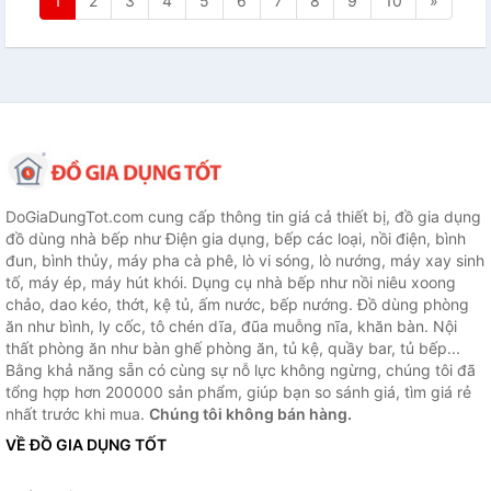
1
2
3
4
5
6
7
8
9
10
»
DoGiaDungTot.com cung cấp thông tin giá cả thiết bị, đồ gia dụng
đồ dùng nhà bếp như Điện gia dụng, bếp các loại, nồi điện, bình
đun, bình thủy, máy pha cà phê, lò vi sóng, lò nướng, máy xay sinh
tố, máy ép, máy hút khói. Dụng cụ nhà bếp như nồi niêu xoong
chảo, dao kéo, thớt, kệ tủ, ấm nước, bếp nướng. Đồ dùng phòng
ăn như bình, ly cốc, tô chén dĩa, đũa muỗng nĩa, khăn bàn. Nội
thất phòng ăn như bàn ghế phòng ăn, tủ kệ, quầy bar, tủ bếp...
Bằng khả năng sẵn có cùng sự nỗ lực không ngừng, chúng tôi đã
tổng hợp hơn 200000 sản phẩm, giúp bạn so sánh giá, tìm giá rẻ
nhất trước khi mua.
Chúng tôi không bán hàng.
VỀ ĐỒ GIA DỤNG TỐT