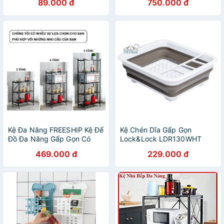
89.000 đ
750.000 đ
Đồ Đa Năng sắt Văn Phòng
Hàng Nhập Khẩu
Kệ Đa Năng FREESHIP Kệ Để
Kệ Chén Dĩa Gấp Gọn
Đồ Đa Năng Gấp Gọn Có
Lock&Lock LDR130WHT
Bánh Xe 3/4/5 Tầng Tiện Ích
469.000 đ
229.000 đ
Cho Nhà Bếp, Phòng Ngủ,
Phòng Khách