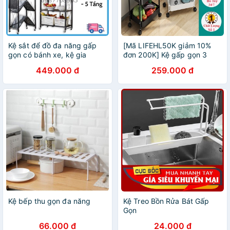
Kệ sắt để đồ đa năng gấp
[Mã LIFEHL50K giảm 10%
gọn có bánh xe, kệ gia
đơn 200K] Kệ gấp gọn 3
dụng-Bảo hành 12 tháng
tầng đa năng, kệ bỉm sữa kệ
449.000 đ
259.000 đ
spa đa năng cao cấp có
bánh xe di chuyển
Kệ bếp thu gọn đa năng
Kệ Treo Bồn Rửa Bát Gấp
Gọn
66.000 đ
24.000 đ