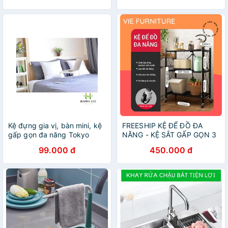
Kệ đựng gia vị, bàn mini, kệ
FREESHIP KỆ ĐỂ ĐỒ ĐA
gấp gọn đa năng Tokyo
NĂNG - KỆ SẮT GẤP GỌN 3
INOCHI tiêu chuẩn Nhật Bản
TẦNG SƠN ĐEN TĨNH CÓ
99.000 đ
450.000 đ
- Happy Life 4U
BÁNH XE TIỆN ÍCH