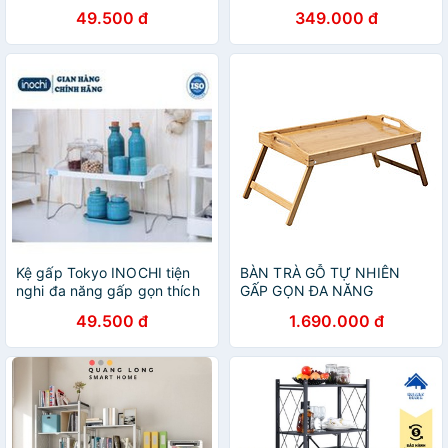
Năng Để Lò Vi Sóng Để sách
49.500 đ
349.000 đ
kệ trang trí Có Bánh Xe Di
Động
Kệ gấp Tokyo INOCHI tiện
BÀN TRÀ GỖ TỰ NHIÊN
nghi đa năng gấp gọn thích
GẤP GỌN ĐA NĂNG
hợp dành cho nhà bếp,
ECOFURNIX BG2138
49.500 đ
1.690.000 đ
phòng ăn và để đồ ngăn lắp
KE007