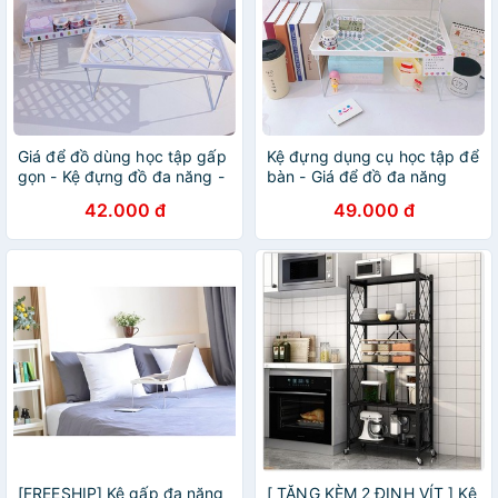
Giá để đồ dùng học tập gấp
Kệ đựng dụng cụ học tập để
gọn - Kệ đựng đồ đa năng -
bàn - Giá để đồ đa năng
Dung cụ decor nhà cửa -
gấp gọn decor nhà cửa -
42.000 đ
49.000 đ
DaiSy Decor
MiuMiu Mart
[FREESHIP] Kệ gấp đa năng
[ TẶNG KÈM 2 ĐINH VÍT ] Kệ