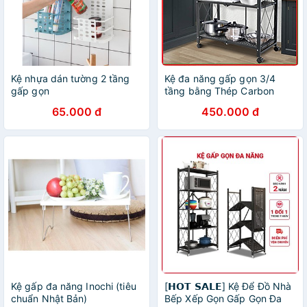
Kệ nhựa dán tường 2 tầng
Kệ đa năng gấp gọn 3/4
gấp gọn
tầng bằng Thép Carbon
không gỉ, Kệ lò vi sóng có
65.000 đ
450.000 đ
bánh xe, kệ sách trang trí
Kệ gấp đa năng Inochi (tiêu
[𝗛𝗢𝗧 𝗦𝗔𝗟𝗘] Kệ Để Đồ Nhà
chuẩn Nhật Bản)
Bếp Xếp Gọn Gấp Gọn Đa