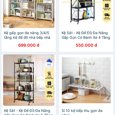
Kệ gấp gọn đa năng 3/4/5
Kệ Sắt - Kệ Để Đồ Đa Năng
tầng kệ để đồ nhà bếp nhà
Gấp Gọn Có Bánh Xe 4 Tầng
tắm hàng nhập trung loại 1
Tiện Ích Cho Nhà Bếp,
699.000 đ
550.000 đ
cao cấp_QUANGLONG
Phòng Ngủ, Phòng Khách
Kệ Sắt - Kệ Để Đồ Đa Năng
Sỉ 10 kệ bếp thu gọn đa