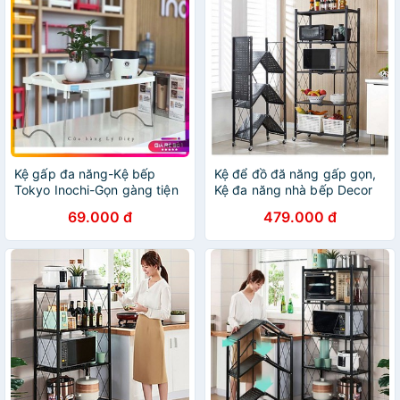
Kệ gấp đa năng-Kệ bếp
Kệ để đồ đă năng gấp gọn,
Tokyo Inochi-Gọn gàng tiện
Kệ đa năng nhà bếp Decor
dụng
4.0
69.000 đ
479.000 đ