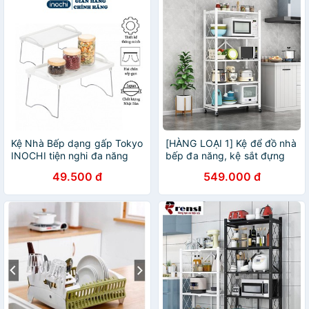
Kệ Nhà Bếp dạng gấp Tokyo
[HÀNG LOẠI 1] Kệ để đồ nhà
INOCHI tiện nghi đa năng
bếp đa năng, kệ sắt đựng
gấp gọn nhà bếp, phòng ăn
đồ gấp gọn, không han gỉ,
49.500 đ
549.000 đ
Bàn gấp KE007
dễ gấp gọn, tiện lợi di
chuyển