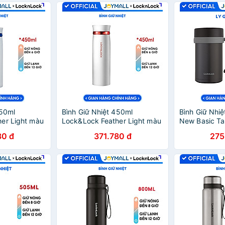
450ml
Bình Giữ Nhiệt 450ml
Bình Giữ Nhi
er Light màu
Lock&Lock Feather Light màu
New Basic Ta
4131WB,
trắng đỏ LHC4131WR, Hàng
LHC4026B 50
80 đ
371.780 đ
275
 - JoyMall
chính hãng - JoyMall
chính hãng, n
tiện lợi - JoyM