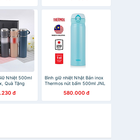
iữ Nhiệt 500ml
Bình giữ nhiệt Nhật Bản inox
ox, Quà Tặng
Thermos nút bấm 500ml JNL
ho Gia Đình
502 SKY (JNL - 500/2) -
.230 đ
580.000 đ
Hàng chính hãng