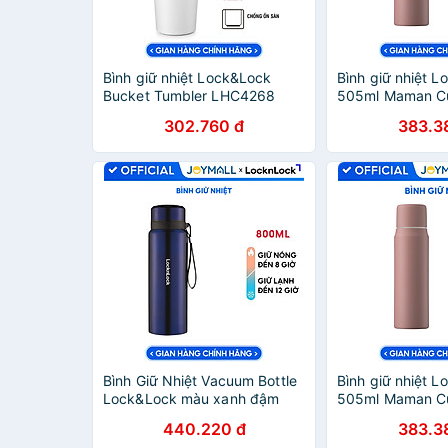
Bình giữ nhiệt Lock&Lock
Bình giữ nhiệt 
Bucket Tumbler LHC4268
505ml Maman C
LHC4269 540ml- Hàng chính
Bottle LHC1487 
302.760 đ
383.3
hãng thép không gỉ quai xách
hãng, nắp dùng 
tiện lợi- JoyMall
uống - JoyMall
Bình Giữ Nhiệt Vacuum Bottle
Bình giữ nhiệt 
Lock&Lock màu xanh đậm
505ml Maman C
LHC6180FU 800ml, Hàng
Bottle Màu Hồn
440.220 đ
383.3
chính hãng, thép không gỉ, độ
- Hàng chính hã