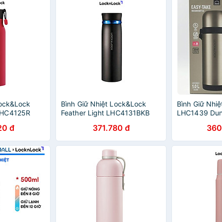
Lock&Lock
Bình Giữ Nhiệt Lock&Lock
Bình Giữ Nhi
LHC4125R
Feather Light LHC4131BKB
LHC1439 Dun
(450ml)
20 đ
371.780 đ
360