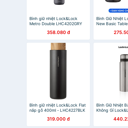
Bình giữ nhiệt Lock&Lock
Bình Giữ Nhiệt 
Metro Double LHC4202GRY
New Basic Tabl
(470ml) - Màu
(500ml)
358.080 đ
275.5
Bình giữ nhiệt Lock&Lock Flat
Bình Giữ Nhiệt 
nắp gỗ 400ml - LHC4227BLK
Không Gỉ Lock&
- Màu
Bottle LHC6180
319.000 đ
440.2
- Màu