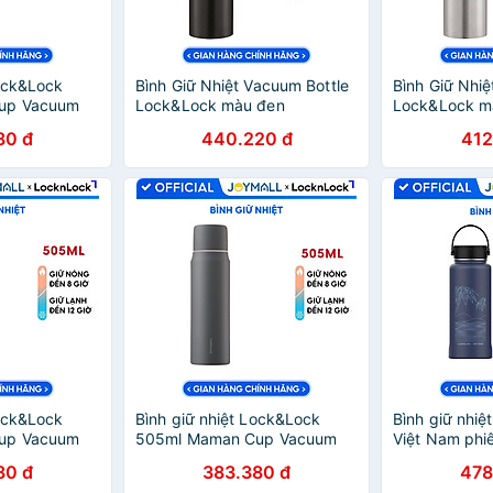
Lock&Lock
Bình Giữ Nhiệt Vacuum Bottle
Bình Giữ Nhiệ
up Vacuum
Lock&Lock màu đen
Lock&Lock m
- Hàng chính
LHC6180-BLK 800ml, Hàng
LHC6180-SLV
80 đ
440.220 đ
412
làm cốc nước
chính hãng, thép không gỉ, độ
chính hãng, t
bền cao - JoyMall
bền cao - Joy
Lock&Lock
Bình giữ nhiệt Lock&Lock
Bình giữ nhiệ
up Vacuum
505ml Maman Cup Vacuum
Việt Nam phi
g LHC1487PIK
Bottle Màu Xám LHC1487GRY
897ml LHC41
80 đ
383.380 đ
478
ng, nắp dùng
- Hàng chính hãng, nắp dùng
và ống hút đầ