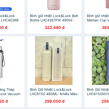
Lock&Lock
Bình giữ nhiệt Lock&Lock Belt
Bình giữ nhi
e LHC4026B
Bottle LHC4267PIK 490ml -
Maman Cup V
Màu
LHC1487PIK 
00 đ
322.480 đ
383
Bằng Thép
Bình Giữ Nhiệt Lock&Lock
Bình Giữ Nhi
Lock Vacuum
LHC6150 480ML- Nhiều Màu-
LHC6150NVY
SLV (800ML)
Làm Bằng Thép Không Gỉ
Xanh Navy L
20 đ
299.000 đ
256
Không Gỉ