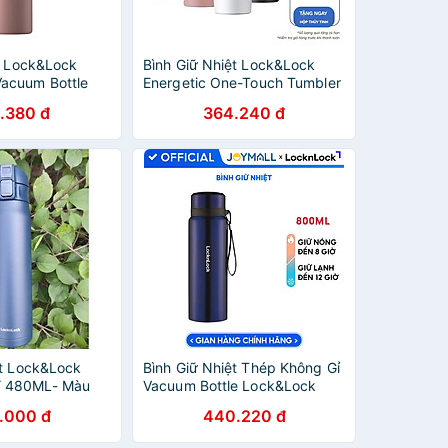
ệt Lock&Lock
Bình Giữ Nhiệt Lock&Lock
acuum Bottle
Energetic One-Touch Tumbler
505ml
LHC3249 - 550ML
.380 đ
364.240 đ
ệt Lock&Lock
Bình Giữ Nhiệt Thép Không Gỉ
 480ML- Màu
Vacuum Bottle Lock&Lock
àm Bằng Thép
LHC6180-FU (800ml) - Xanh
.000 đ
440.220 đ
Đậm