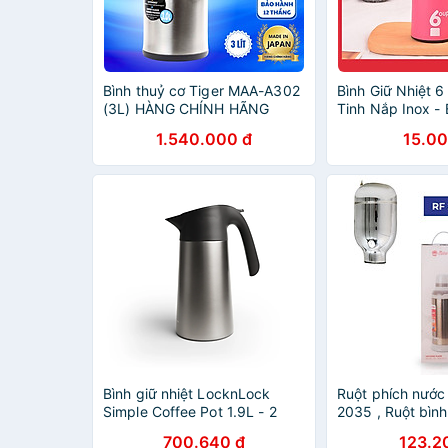
Bình thuỷ cơ Tiger MAA-A302
Bình Giữ Nhiệt 6
(3L) HÀNG CHÍNH HÃNG
Tinh Nắp Inox - 
450ml Giao Màu
1.540.000 đ
15.00
Bình giữ nhiệt LocknLock
Ruột phích nước
Simple Coffee Pot 1.9L - 2
2035 , Ruột bình
Màu - LHC1481
Ruột bình thủy 
700.640 đ
123.2
CHÍNH HÃNG