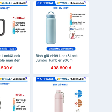
ệt Lock&Lock
Bình giữ nhiệt Lock&Lock
ble màu đen
Jumbo Tumbler 900ml
0ml - Hàng
LHC4300, Hàng chính hãng,
.500 đ
498.800 đ
ắp bình 3 lớp
quai xách inox, giữ nhiệt 24h
all
- JoyMall