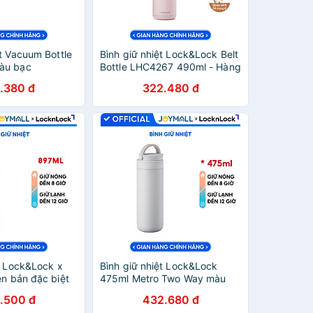
t Vacuum Bottle
Bình giữ nhiệt Lock&Lock Belt
àu bạc
Bottle LHC4267 490ml - Hàng
 800ml, Hàng
chính hãng có quai xách,
.380 đ
322.480 đ
hép không gỉ, độ
miệng rộng có thể cho đá -
Mall
JoyMall
t Lock&Lock x
Bình giữ nhiệt Lock&Lock
ên bản đặc biệt
475ml Metro Two Way màu
60 kèm cọ rửa
trắng LHC4274WHT, Hàng
.500 đ
432.680 đ
u Silicone -
chính hãng, có quai xách, đế