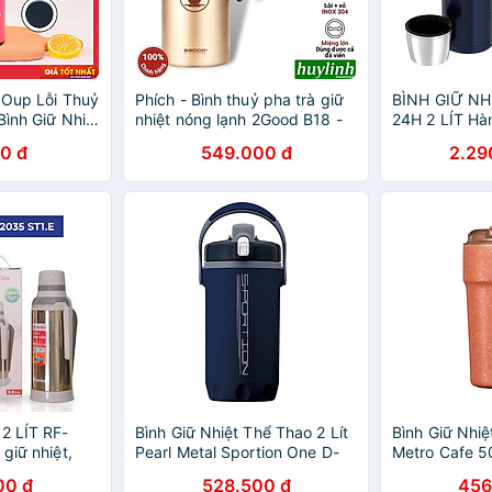
 Oup Lỗi Thuỷ
Phích - Bình thuỷ pha trà giữ
BÌNH GIỮ N
Bình Giữ Nhiệt
nhiệt nóng lạnh 2Good B18 -
24H 2 LÍT Hà
 Ngẫu Nhiên
Dung tích 1.6 lít - Đổi mới 5
0 đ
549.000 đ
2.29
năm
 2 LÍT RF-
Bình Giữ Nhiệt Thể Thao 2 Lít
Bình Giữ Nhiệ
 giữ nhiệt,
Pearl Metal Sportion One D-
Metro Cafe 5
Rạng Đông
27697071 2 Kiểu Dáng Năng
(Be, Nâu Nhạ
00 đ
528.500 đ
456
Động