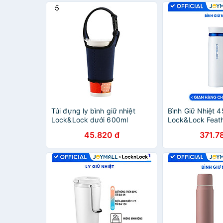
Túi đựng ly bình giữ nhiệt
Bình Giữ Nhiệt 
Lock&Lock dưới 600ml
Lock&Lock Feath
LHC4151 LHC4179 LHC3249
trắng xanh LHC
45.820 đ
371.7
LHC4140 - JoyMall
Hàng chính hãng