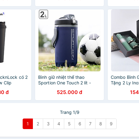
ocknLock có 2
Bình giữ nhiệt thể thao
Combo Bình G
w Clip
Sportion One Touch 2 lít -
Tặng 2 Ly In
 LHC4279
Hàng Nội Địa Nhật Bản
Sang Trọng C
80 đ
525.000 đ
154
Trang 1/9
1
2
3
4
5
6
7
8
9