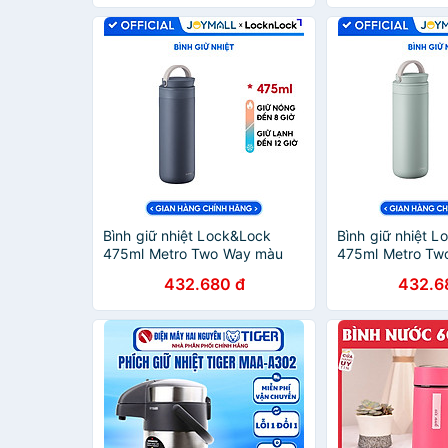
bền cao - JoyMall
làm cốc nước uố
Bình giữ nhiệt Lock&Lock
Bình giữ nhiệt 
475ml Metro Two Way màu
475ml Metro Tw
xanh navy LHC4274NVY,
xanh mint LHC4
432.680 đ
432.6
Hàng chính hãng, có quai
chính hãng, có q
xách, đế silicone chống trượt
silicone chống t
- JoyMall