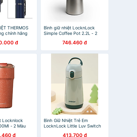
HIỆT THERMOS
Bình giữ nhiệt LocknLock
ng chính hãng
Simple Coffee Pot 2.2L - 2
Màu - LHC1482
0.000 đ
746.460 đ
t Locknlock
Bình Giữ Nhiệt Trẻ Em
00Ml - 2 Màu
LocknLock Little Luv Switch
t) - LHC4357
Cap 2 màu 380ml LHC918
.460 đ
413.700 đ