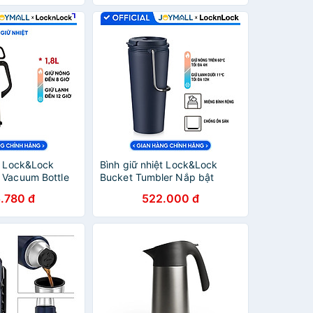
silicone chống trượt - JoyMall
ệt Lock&Lock
Bình giữ nhiệt Lock&Lock
 Vacuum Bottle
Bucket Tumbler Nắp bật
L và LHC1485
không ống hút - Màu xanh
.780 đ
522.000 đ
hính hãng có
navy LHC4269NVY 540ml -
ắp dùng làm cốc
Hàng chính hãng thép không
ll
gỉ quai xách tiện lợi - JoyMall