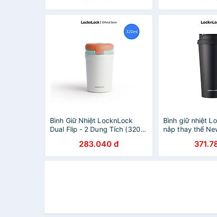
Bình Giữ Nhiệt LocknLock
Bình giữ nhiệt L
Dual Flip - 2 Dung Tích (320ml
nắp thay thế Ne
và 430ml) - LHC4290YRED,
Tumbler 540ml
283.040 đ
371.7
LHC4298MIT