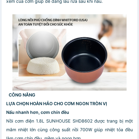
xém của cơm giúp dễ dàng lau rửa sau khi nấu.
CÔNG NĂNG
LỰA CHỌN HOÀN HẢO CHO CƠM NGON TRÒN VỊ
Nấu nhanh hơn, cơm chín đều
Nồi cơm điện 1.8L SUNHOUSE SHD8602 được trang bị một
mâm nhiệt lớn cùng công suất nồi 700W giúp nhiệt tỏa đều
làm cơm chín đều, mềm và ngon hơn.