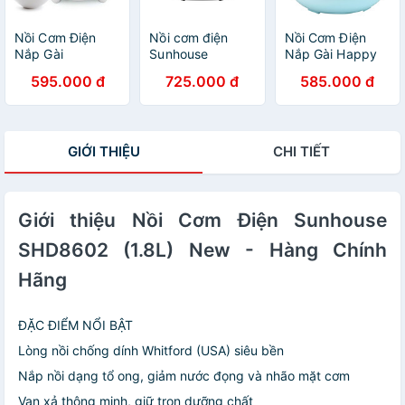
Nồi Cơm Điện
Nồi cơm điện
Nồi Cơm Điện
Nắp Gài
Sunhouse
Nắp Gài Happy
Sunhouse
SHD8611R 1.8
Time Sunhouse
595.000 đ
725.000 đ
585.000 đ
SHD8217W (1.2L)
Lít- Hàng chính
HTD8522G (1.2
- Hàng chính
hãng
lít) - Xanh - Hàng
hãng
chính hãng
GIỚI THIỆU
CHI TIẾT
Giới thiệu Nồi Cơm Điện Sunhouse
SHD8602 (1.8L) New - Hàng Chính
Hãng
ĐẶC ĐIỂM NỔI BẬT
Lòng nồi chống dính Whitford (USA) siêu bền
Nắp nồi dạng tổ ong, giảm nước đọng và nhão mặt cơm
Van xả thông minh, giữ trọn dưỡng chất