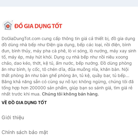
DoGiaDungTot.com cung cấp thông tin giá cả thiết bị, đồ gia dụng
đồ dùng nhà bếp như Điện gia dụng, bếp các loại, nồi điện, bình
đun, bình thủy, máy pha cà phê, lò vi sóng, lò nướng, máy xay sinh
tố, máy ép, máy hút khói. Dụng cụ nhà bếp như nồi niêu xoong
chảo, dao kéo, thớt, kệ tủ, ấm nước, bếp nướng. Đồ dùng phòng
ăn như bình, ly cốc, tô chén dĩa, đũa muỗng nĩa, khăn bàn. Nội
thất phòng ăn như bàn ghế phòng ăn, tủ kệ, quầy bar, tủ bếp...
Bằng khả năng sẵn có cùng sự nỗ lực không ngừng, chúng tôi đã
tổng hợp hơn 200000 sản phẩm, giúp bạn so sánh giá, tìm giá rẻ
nhất trước khi mua.
Chúng tôi không bán hàng.
VỀ ĐỒ GIA DỤNG TỐT
Giới thiệu
Chính sách bảo mật