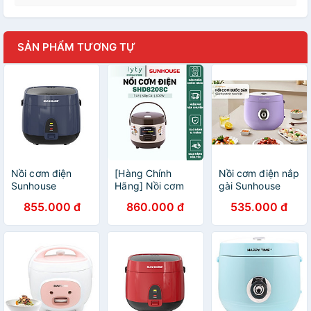
SẢN PHẨM TƯƠNG TỰ
Nồi cơm điện
[Hàng Chính
Nồi cơm điện nắp
Sunhouse
Hãng] Nồi cơm
gài Sunhouse
SHD8611N 1.8 Lít
điện mini
Happy Time
855.000 đ
860.000 đ
535.000 đ
- Hàng chính
SUNHOUSE 1L
HTD8521P (1.8
hãng
SHD8208C
Lít) - Hàng nhập
khẩu