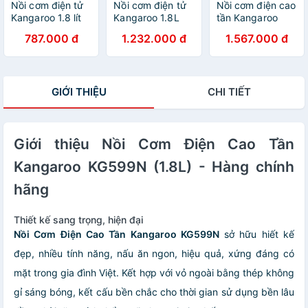
Nồi cơm điện tử
Nồi cơm điện tử
Nồi cơm điện cao
Kangaroo 1.8 lít
Kangaroo 1.8L
tần Kangaroo
KG18DR6 - Hàng
model
model KGR12IH1,
787.000 đ
1.232.000 đ
1.567.000 đ
chính hãng
KG18DR12, dung
dung tích 1.2L,
tích 1.8L, công
công suất
suất 760W, công
1100W, công
nghệ nấu 1D,
nghệ IH hiện đại,
GIỚI THIỆU
CHI TIẾT
thực hiện đa
nhiệt tỏa đều,
dạng món ăn với
làm nóng nhanh,
10 chức năng cài
19 chức năng
đặt sẵn - Hàng
nấu tự động
Giới thiệu Nồi Cơm Điện Cao Tần
chính hãng
được cài đặt sẵn
- Hàng chính
Kangaroo KG599N (1.8L) - Hàng chính
hãng
hãng
Thiết kế sang trọng, hiện đại
Nồi Cơm Điện Cao Tần Kangaroo KG599N
sở hữu hiết kế
đẹp, nhiều tính năng, nấu ăn ngon, hiệu quả, xứng đáng có
mặt trong gia đình Việt. Kết hợp với vỏ ngoài bằng thép không
gỉ sáng bóng, kết cấu bền chắc cho thời gian sử dụng bền lâu