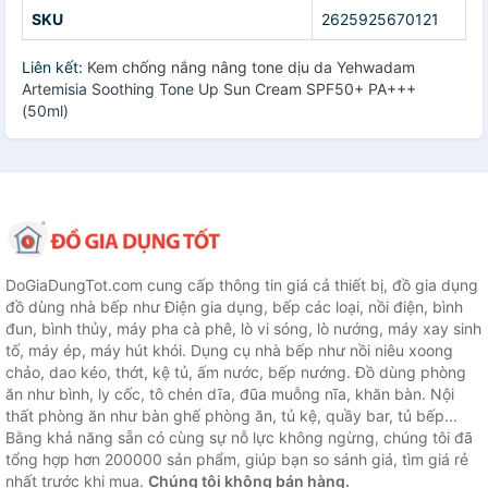
SKU
2625925670121
Liên kết:
Kem chống nắng nâng tone dịu da Yehwadam
Artemisia Soothing Tone Up Sun Cream SPF50+ PA+++
(50ml)
DoGiaDungTot.com cung cấp thông tin giá cả thiết bị, đồ gia dụng
đồ dùng nhà bếp như Điện gia dụng, bếp các loại, nồi điện, bình
đun, bình thủy, máy pha cà phê, lò vi sóng, lò nướng, máy xay sinh
tố, máy ép, máy hút khói. Dụng cụ nhà bếp như nồi niêu xoong
chảo, dao kéo, thớt, kệ tủ, ấm nước, bếp nướng. Đồ dùng phòng
ăn như bình, ly cốc, tô chén dĩa, đũa muỗng nĩa, khăn bàn. Nội
thất phòng ăn như bàn ghế phòng ăn, tủ kệ, quầy bar, tủ bếp...
Bằng khả năng sẵn có cùng sự nỗ lực không ngừng, chúng tôi đã
tổng hợp hơn 200000 sản phẩm, giúp bạn so sánh giá, tìm giá rẻ
nhất trước khi mua.
Chúng tôi không bán hàng.