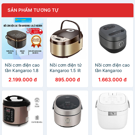
SẢN PHẨM TƯƠNG TỰ
Nồi cơm điện cao
Nồi cơm điện tử
Nồi cơm điện cao
tần Kangaroo 1.8
Kangaroo 1.5 lít
tần Kangaroo
lít KG599N -
KG15RCE2 -
model KG18RIH2,
2.199.000 đ
895.000 đ
1.663.000 đ
Hàng Chính Hãng
Hàng chính hãng
dung tích 1.8L,
công suất
1300W, công
nghệ gia nhiệt IH,
cho nhiệt tỏa
đều, nhanh -
Hàng chính hãng