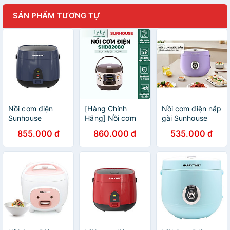
SẢN PHẨM TƯƠNG TỰ
Nồi cơm điện
[Hàng Chính
Nồi cơm điện nắp
Sunhouse
Hãng] Nồi cơm
gài Sunhouse
SHD8611N 1.8 Lít
điện mini
Happy Time
855.000 đ
860.000 đ
535.000 đ
- Hàng chính
SUNHOUSE 1L
HTD8521P (1.8
hãng
SHD8208C
Lít) - Hàng nhập
khẩu