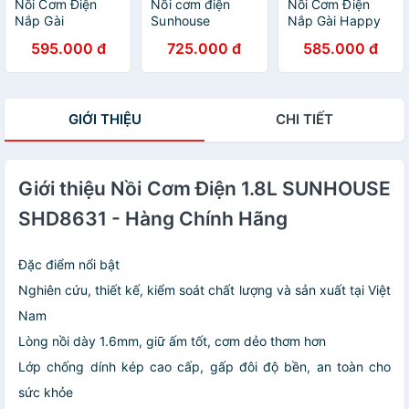
Nồi Cơm Điện
Nồi cơm điện
Nồi Cơm Điện
Nắp Gài
Sunhouse
Nắp Gài Happy
Sunhouse
SHD8611R 1.8
Time Sunhouse
595.000 đ
725.000 đ
585.000 đ
SHD8217W (1.2L)
Lít- Hàng chính
HTD8522G (1.2
- Hàng chính
hãng
lít) - Xanh - Hàng
hãng
chính hãng
GIỚI THIỆU
CHI TIẾT
Giới thiệu Nồi Cơm Điện 1.8L SUNHOUSE
SHD8631 - Hàng Chính Hãng
Đặc điểm nổi bật
Nghiên cứu, thiết kế, kiểm soát chất lượng và sản xuất tại Việt
Nam
Lòng nồi dày 1.6mm, giữ ấm tốt, cơm dẻo thơm hơn
Lớp chống dính kép cao cấp, gấp đôi độ bền, an toàn cho
sức khỏe