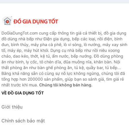
DoGiaDungTot.com cung cấp thông tin giá cả thiết bị, đồ gia dụng
đồ dùng nhà bếp như Điện gia dụng, bếp các loại, nồi điện, bình
đun, bình thủy, máy pha cà phê, lò vi sóng, lò nướng, máy xay sinh
tố, máy ép, máy hút khói. Dụng cụ nhà bếp như nồi niêu xoong
chảo, dao kéo, thớt, kệ tủ, ấm nước, bếp nướng. Đồ dùng phòng
ăn như bình, ly cốc, tô chén dĩa, đũa muỗng nĩa, khăn bàn. Nội
thất phòng ăn như bàn ghế phòng ăn, tủ kệ, quầy bar, tủ bếp...
Bằng khả năng sẵn có cùng sự nỗ lực không ngừng, chúng tôi đã
tổng hợp hơn 200000 sản phẩm, giúp bạn so sánh giá, tìm giá rẻ
nhất trước khi mua.
Chúng tôi không bán hàng.
VỀ ĐỒ GIA DỤNG TỐT
Giới thiệu
Chính sách bảo mật