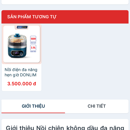
SẢN PHẨM TƯƠNG TỰ
Nồi điện đa năng
hẹn giờ DONLIM
cải tiến với công
3.500.000 đ
nghệ tuần hoàn
khí nóng của nồi
chiên không dầu
- BH 12 THÁNG
GIỚI THIỆU
CHI TIẾT
Giới thiệu Nồi chiên không dầu đa năng