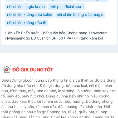
nồi chiên magic korea
phillips official store
nồi chiên không dầu kalite
nồi chiên không dầu magic
nồi chiên không dầu 6l
Liên kết:
Phấn nước Chống lão hóa Chống nắng Yehwadam
Hwansaenggo BB Cushion SPF50+ PA+++ (tặng kèm lõi)
DoGiaDungTot.com cung cấp thông tin giá cả thiết bị, đồ gia dụng
đồ dùng nhà bếp như Điện gia dụng, bếp các loại, nồi điện, bình
đun, bình thủy, máy pha cà phê, lò vi sóng, lò nướng, máy xay sinh
tố, máy ép, máy hút khói. Dụng cụ nhà bếp như nồi niêu xoong
chảo, dao kéo, thớt, kệ tủ, ấm nước, bếp nướng. Đồ dùng phòng
ăn như bình, ly cốc, tô chén dĩa, đũa muỗng nĩa, khăn bàn. Nội
thất phòng ăn như bàn ghế phòng ăn, tủ kệ, quầy bar, tủ bếp...
Bằng khả năng sẵn có cùng sự nỗ lực không ngừng, chúng tôi đã