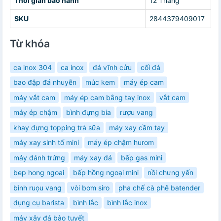
Thời gian bảo hành
12 Tháng
SKU
2844379409017
Từ khóa
ca inox 304
ca inox
đá vĩnh cửu
cối đá
bao đập đá nhuyễn
múc kem
máy ép cam
máy vắt cam
máy ép cam bằng tay inox
vắt cam
máy ép chậm
bình đựng bia
rượu vang
khay đựng topping trà sữa
máy xay cầm tay
máy xay sinh tố mini
máy ép chậm hurom
máy đánh trứng
máy xay đá
bếp gas mini
bep hong ngoai
bếp hồng ngoại mini
nồi chưng yến
bình ruọu vang
vòi bơm siro
pha chế cà phê batender
dụng cụ barista
bình lắc
bình lắc inox
máy xây đá bào tuyết