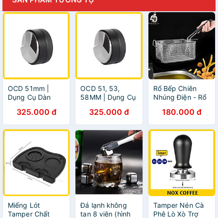
OCD 51mm |
OCD 51, 53,
Rổ Bếp Chiên
Dụng Cụ Dàn
58MM | Dụng Cụ
Nhúng Điện - Rổ
Đều Cà Phê
Dàn Đều Cà Phê
Chiên - Vợt Chiên
325.000 đ
325.000 đ
180.000 đ
Espresso
Espresso
Miếng Lót
Đá lạnh không
Tamper Nén Cà
Tamper Chất
tan 8 viên (hình
Phê Lò Xò Trợ