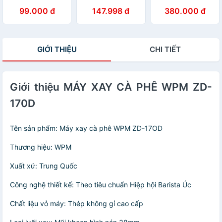
Liệu Cao Su
bầu) inox 304-
Lực | Size 51, 53,
99.000 đ
147.998 đ
380.000 đ
16x11x3.5cm
58MM
GIỚI THIỆU
CHI TIẾT
Giới thiệu MÁY XAY CÀ PHÊ WPM ZD-
170D
Tên sản phẩm: Máy xay cà phê WPM ZD-17OD
Thương hiệu: WPM
Xuất xứ: Trung Quốc
Công nghệ thiết kế: Theo tiêu chuẩn Hiệp hội Barista Úc
Chất liệu vỏ máy: Thép không gỉ cao cấp