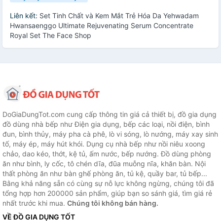
Liên kết:
Set Tinh Chất và Kem Mắt Trẻ Hóa Da Yehwadam
Hwansaenggo Ultimate Rejuvenating Serum Concentrate
Royal Set The Face Shop
DoGiaDungTot.com cung cấp thông tin giá cả thiết bị, đồ gia dụng
đồ dùng nhà bếp như Điện gia dụng, bếp các loại, nồi điện, bình
đun, bình thủy, máy pha cà phê, lò vi sóng, lò nướng, máy xay sinh
tố, máy ép, máy hút khói. Dụng cụ nhà bếp như nồi niêu xoong
chảo, dao kéo, thớt, kệ tủ, ấm nước, bếp nướng. Đồ dùng phòng
ăn như bình, ly cốc, tô chén dĩa, đũa muỗng nĩa, khăn bàn. Nội
thất phòng ăn như bàn ghế phòng ăn, tủ kệ, quầy bar, tủ bếp...
Bằng khả năng sẵn có cùng sự nỗ lực không ngừng, chúng tôi đã
tổng hợp hơn 200000 sản phẩm, giúp bạn so sánh giá, tìm giá rẻ
nhất trước khi mua.
Chúng tôi không bán hàng.
VỀ ĐỒ GIA DỤNG TỐT