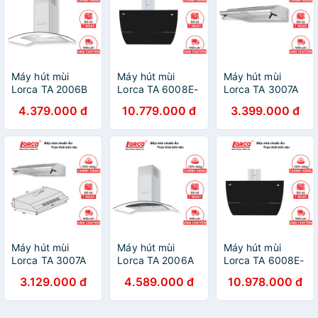
Máy hút mùi
Máy hút mùi
Máy hút mùi
Lorca TA 2006B
Lorca TA 6008E-
Lorca TA 3007A
-70/90 cm (48
70cm (48 dbA) -
-70 cm (45 dbA)
4.379.000 đ
10.779.000 đ
3.399.000 đ
dbA) - Bảo hành
Bảo hành 3 năm
- Bảo hành 3
3 năm
năm
Máy hút mùi
Máy hút mùi
Máy hút mùi
Lorca TA 3007A
Lorca TA 2006A
Lorca TA 6008E-
-60 cm (45 dbA)
-70/90 cm (48
90cm (48 dbA) -
3.129.000 đ
4.589.000 đ
10.978.000 đ
- Bảo hành 3
dbA) - Bảo hành
Bảo hành 3 năm
năm
3 năm