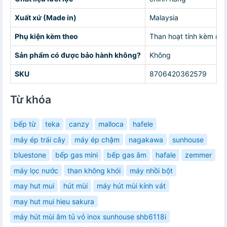
Xuất xứ (Made in)
Malaysia
Phụ kiện kèm theo
Than hoạt tính kèm má
Sản phẩm có được bảo hành không?
Không
SKU
8706420362579
Từ khóa
bếp từ
teka
canzy
malloca
hafele
máy ép trái cây
máy ép chậm
nagakawa
sunhouse
bluestone
bếp gas mini
bếp gas âm
hafale
zemmer
máy lọc nước
than không khói
máy nhồi bột
may hut mui
hút mùi
máy hút mùi kính vát
may hut mui hieu sakura
máy hút mùi âm tủ vỏ inox sunhouse shb6118i