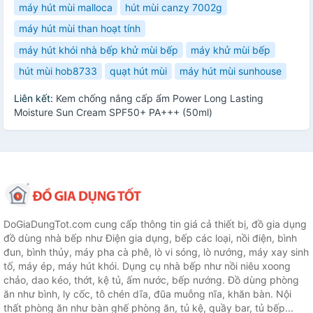
máy hút mùi malloca
hút mùi canzy 7002g
máy hút mùi than hoạt tính
máy hút khói nhà bếp khử mùi bếp
máy khử mùi bếp
hút mùi hob8733
quạt hút mùi
máy hút mùi sunhouse
Liên kết:
Kem chống nắng cấp ẩm Power Long Lasting
Moisture Sun Cream SPF50+ PA+++ (50ml)
DoGiaDungTot.com cung cấp thông tin giá cả thiết bị, đồ gia dụng
đồ dùng nhà bếp như Điện gia dụng, bếp các loại, nồi điện, bình
đun, bình thủy, máy pha cà phê, lò vi sóng, lò nướng, máy xay sinh
tố, máy ép, máy hút khói. Dụng cụ nhà bếp như nồi niêu xoong
chảo, dao kéo, thớt, kệ tủ, ấm nước, bếp nướng. Đồ dùng phòng
ăn như bình, ly cốc, tô chén dĩa, đũa muỗng nĩa, khăn bàn. Nội
thất phòng ăn như bàn ghế phòng ăn, tủ kệ, quầy bar, tủ bếp...