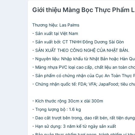
Giới thiệu Màng Bọc Thực Phẩm 
Thương hiệu: Las Palms
- Sản xuất tại Việt Nam
- Sản xuất bởi: CT TNHH Đông Dương Sài Gòn
- SẢN XUẤT THEO CÔNG NGHỆ CỦA NHẬT BẢN.
- Nguyên liệu: Nhập khẩu từ Nhật Bản hoặc Hàn Quố
- Màng nhựa PVC loại cao cấp, chất liệu an toàn c
- Sản phẩm có chứng nhận của Cục An Toàn Thực 
- Chứng nhận quốc tế: FDA; VFA; JapaFood; tiêu c
- Kích thước rộng 30cm x dài 300m
- Trọng lượng bộ : 1.6 kg
- Dao cắt trượt bên trong, dao rất bén, rất tiện dụng
- Hạn sử dụng: 3 năm kể từ ngày sản xuất
- Bảo quản thực phẩm tươi ngon, tránh nhiểm vi khuẩ