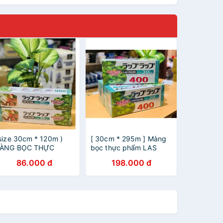
 size 30cm * 120m )
[ 30cm * 295m ] Màng
ÀNG BỌC THỰC
bọc thực phẩm LAS
HẨM LAS PALMS 200
PALMS 400
86.000 đ
198.000 đ