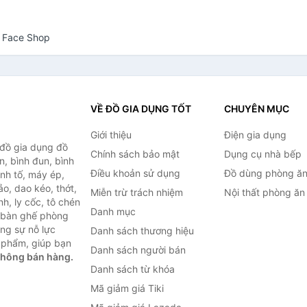
e Face Shop
VỀ ĐỒ GIA DỤNG TỐT
CHUYÊN MỤC
Giới thiệu
Điện gia dụng
 đồ gia dụng đồ
Chính sách bảo mật
Dụng cụ nhà bếp
n, bình đun, bình
Điều khoản sử dụng
Đồ dùng phòng ă
inh tố, máy ép,
o, dao kéo, thớt,
Miễn trừ trách nhiệm
Nội thất phòng ăn
h, ly cốc, tô chén
Danh mục
ư bàn ghế phòng
ùng sự nỗ lực
Danh sách thương hiệu
 phẩm, giúp bạn
Danh sách người bán
không bán hàng.
Danh sách từ khóa
Mã giảm giá Tiki