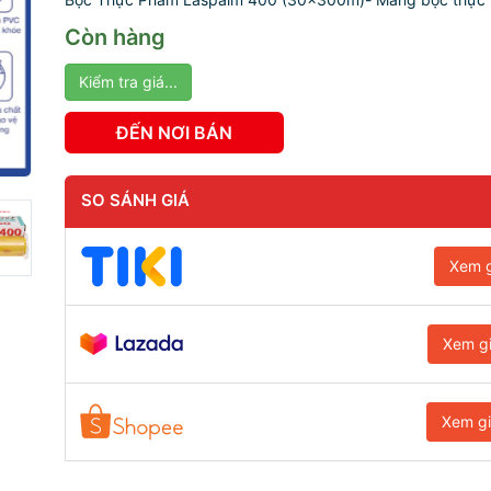
Còn hàng
Kiểm tra giá...
ĐẾN NƠI BÁN
SO SÁNH GIÁ
Xem g
Xem g
Xem g