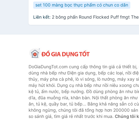
set 100 màng bọc thực phẩm có chun co dãn
Liên kết:
2 bông phấn Round Flocked Puff fmgt Th
DoGiaDungTot.com cung cấp thông tin giá cả thiết bị,
dùng nhà bếp như Điện gia dụng, bếp các loại, nồi điệ
thủy, máy pha cà phê, lò vi sóng, lò nướng, máy xay s
máy hút khói. Dụng cụ nhà bếp như nồi niêu xoong chả
kệ tủ, ấm nước, bếp nướng. Đồ dùng phòng ăn như bìn
dĩa, đũa muỗng nĩa, khăn bàn. Nội thất phòng ăn nh
ăn, tủ kệ, quầy bar, tủ bếp... Bằng khả năng sẵn có c
không ngừng, chúng tôi đã tổng hợp hơn 200000 sản
so sánh giá, tìm giá rẻ nhất trước khi mua.
Chúng tôi 