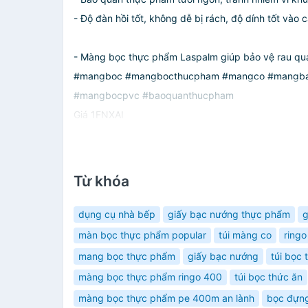
- Độ đàn hồi tốt, không dễ bị rách, độ dính tốt vào
- Màng bọc thực phẩm Laspalm giúp bảo vệ rau quả, 
#mangboc #mangbocthucpham #mangco #mangbao
#mangbocpvc #baoquanthucpham
Giá 1FNXAI
Từ khóa
dụng cụ nhà bếp
giấy bạc nướng thực phẩm
g
màn bọc thực phẩm popular
túi màng co
ring
mang bọc thực phẩm
giấy bạc nướng
túi bọc
màng bọc thực phẩm ringo 400
túi bọc thức ăn
màng bọc thực phẩm pe 400m an lành
bọc đựn