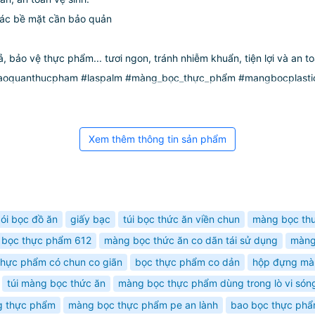
 các bề mặt cần bảo quản
bảo vệ thực phẩm... tươi ngon, tránh nhiễm khuẩn, tiện lợi và an t
quanthucpham #laspalm #màng_bọc_thực_phẩm #mangbocplasti
Xem thêm thông tin sản phẩm
ói bọc đồ ăn
giấy bạc
túi bọc thức ăn viền chun
màng bọc th
o bọc thực phẩm 612
màng bọc thức ăn co dãn tái sử dụng
màng
 thực phẩm có chun co giãn
bọc thực phẩm co dản
hộp đựng mà
túi màng bọc thức ăn
màng bọc thực phẩm dùng trong lò vi són
g thực phẩm
màng bọc thực phẩm pe an lành
bao bọc thực phẩ