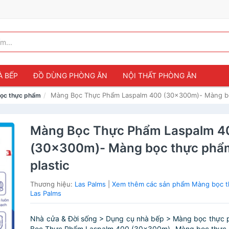
À BẾP
ĐỒ DÙNG PHÒNG ĂN
NỘI THẤT PHÒNG ĂN
Màng Bọc Thực Phẩm Laspalm 400 (30x300m)- Màng bọ
ọc thực phẩm
Màng Bọc Thực Phẩm Laspalm 4
(30x300m)- Màng bọc thực phẩ
plastic
Thương hiệu:
Las Palms
|
Xem thêm các sản phẩm Màng bọc t
Las Palms
Nhà cửa & Đời sống > Dụng cụ nhà bếp > Màng bọc thực 
Bọc Thực Phẩm Laspalm 400 (30x300m)- Màng bọc thực 