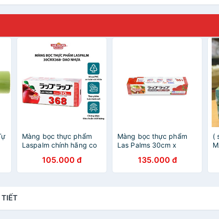
Tự
Màng bọc thực phẩm
Màng bọc thực phẩm
(
Laspalm chính hãng co
Las Palms 30cm x
M
0
giãn bám dính dai
150m dao cắt
P
105.000 đ
135.000 đ
30cmx368 - Rẻ hơn
siêu thị
 TIẾT