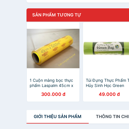
SẢN PHẨM TƯƠNG TỰ
1 Cuộn màng bọc thực
Túi Đựng Thực Phẩm 
phẩm Laspalm 45cm x
Hủy Sinh Học Green
600m
Bag 20cmx30cm x25
300.000 đ
49.000 đ
túi Bảo Quản Rau Củ
Quả Trong Tủ Lạnh
GIỚI THIỆU
SẢN PHẨM
THÔNG TIN
CHI