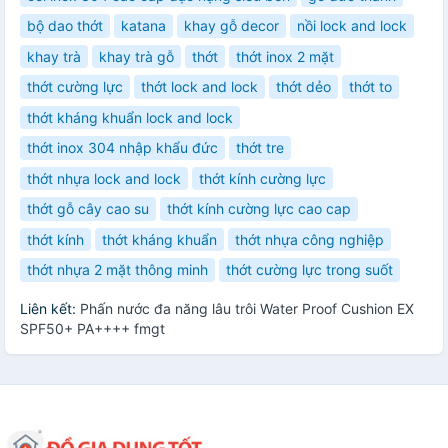
bộ dao thớt
katana
khay gỗ decor
nồi lock and lock
khay trà
khay trà gỗ
thớt
thớt inox 2 mặt
thớt cường lực
thớt lock and lock
thớt dẻo
thớt to
thớt kháng khuẩn lock and lock
thớt inox 304 nhập khẩu đức
thớt tre
thớt nhựa lock and lock
thớt kính cường lực
thớt gỗ cây cao su
thớt kính cường lực cao cap
thớt kính
thớt kháng khuẩn
thớt nhựa công nghiệp
thớt nhựa 2 mặt thông minh
thớt cường lực trong suốt
Liên kết:
Phấn nước đa năng lâu trôi Water Proof Cushion EX
SPF50+ PA++++ fmgt