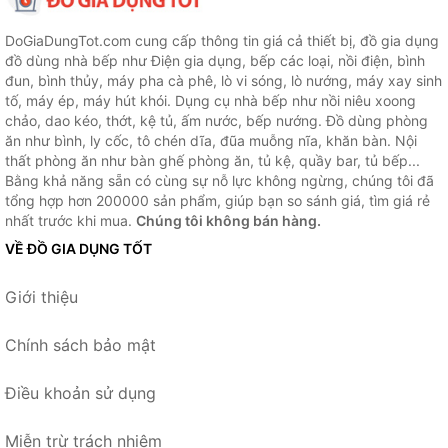
DoGiaDungTot.com cung cấp thông tin giá cả thiết bị, đồ gia dụng
đồ dùng nhà bếp như Điện gia dụng, bếp các loại, nồi điện, bình
đun, bình thủy, máy pha cà phê, lò vi sóng, lò nướng, máy xay sinh
tố, máy ép, máy hút khói. Dụng cụ nhà bếp như nồi niêu xoong
chảo, dao kéo, thớt, kệ tủ, ấm nước, bếp nướng. Đồ dùng phòng
ăn như bình, ly cốc, tô chén dĩa, đũa muỗng nĩa, khăn bàn. Nội
thất phòng ăn như bàn ghế phòng ăn, tủ kệ, quầy bar, tủ bếp...
Bằng khả năng sẵn có cùng sự nỗ lực không ngừng, chúng tôi đã
tổng hợp hơn 200000 sản phẩm, giúp bạn so sánh giá, tìm giá rẻ
nhất trước khi mua.
Chúng tôi không bán hàng.
VỀ ĐỒ GIA DỤNG TỐT
Giới thiệu
Chính sách bảo mật
Điều khoản sử dụng
Miễn trừ trách nhiệm