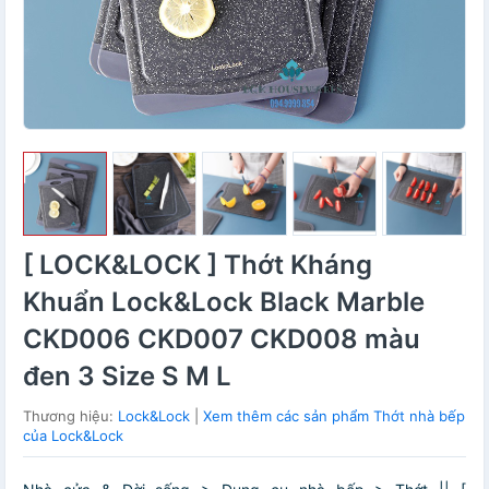
[ LOCK&LOCK ] Thớt Kháng
Khuẩn Lock&Lock Black Marble
CKD006 CKD007 CKD008 màu
đen 3 Size S M L
Thương hiệu:
Lock&Lock
|
Xem thêm các sản phẩm Thớt nhà bếp
của Lock&Lock