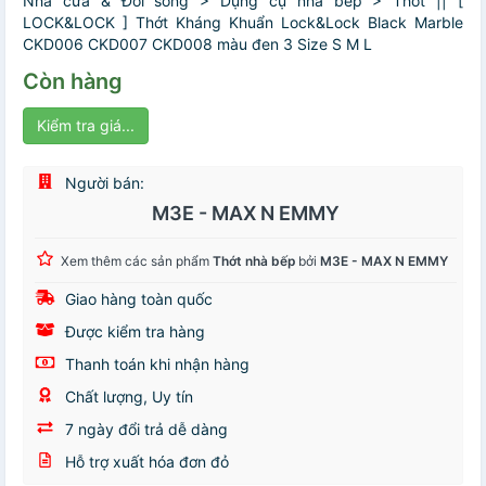
Nhà cửa & Đời sống > Dụng cụ nhà bếp > Thớt || [
LOCK&LOCK ] Thớt Kháng Khuẩn Lock&Lock Black Marble
CKD006 CKD007 CKD008 màu đen 3 Size S M L
Còn hàng
Kiểm tra giá...
Người bán:
M3E - MAX N EMMY
Xem thêm các sản phẩm
Thớt nhà bếp
bởi
M3E - MAX N EMMY
Giao hàng toàn quốc
Được kiểm tra hàng
Thanh toán khi nhận hàng
Chất lượng, Uy tín
7 ngày đổi trả dễ dàng
Hỗ trợ xuất hóa đơn đỏ