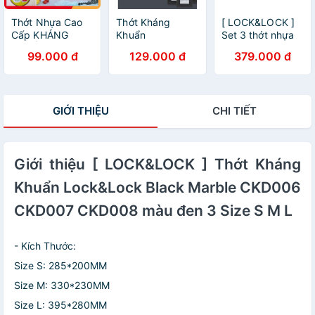
Thớt Nhựa Cao
Thớt Kháng
[ LOCK&LOCK ]
Cấp KHÁNG
Khuẩn
Set 3 thớt nhựa
KHUẨN
Lock&Lock Black
kháng khuẩn
99.000 đ
129.000 đ
379.000 đ
Lock&Lock Anti-
Marble CKD006
Index Cutting
Bacterial Hình dễ
CKD007 CKD008
Board CSC251
thương
CKD009S2 Màu
Đen 5 Size S M L
GIỚI THIỆU
CHI TIẾT
Giới thiệu [ LOCK&LOCK ] Thớt Kháng
Khuẩn Lock&Lock Black Marble CKD006
CKD007 CKD008 màu đen 3 Size S M L
- Kích Thước:
Size S: 285*200MM
Size M: 330*230MM
Size L: 395*280MM