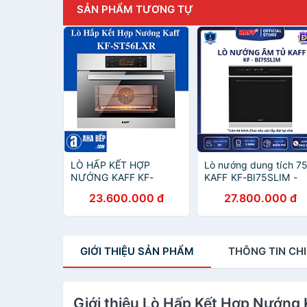
SẢN PHẨM TƯƠNG TỰ
LÒ HẤP KẾT HỢP
Lò nướng dung tích 7
NƯỚNG KAFF KF-
KAFF KF-BI75SLIM -
ST56LXR - HÀNG
Hàng chính hãng
23.600.000 đ
27.800.000 đ
CHÍNH HÃNG
GIỚI THIỆU
SẢN PHẨM
THÔNG TIN
CHI
Giới thiệu Lò Hấp Kết Hợp Nướng