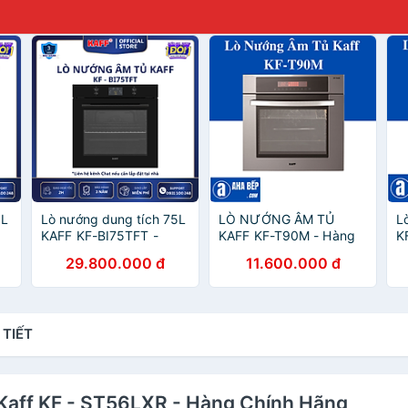
5L
Lò nướng dung tích 75L
LÒ NƯỚNG ÂM TỦ
L
KAFF KF-BI75TFT -
KAFF KF-T90M - Hàng
K
Hàng chính hãng
chính hãng
H
29.800.000 đ
11.600.000 đ
 TIẾT
 Kaff KF - ST56LXR - Hàng Chính Hãng