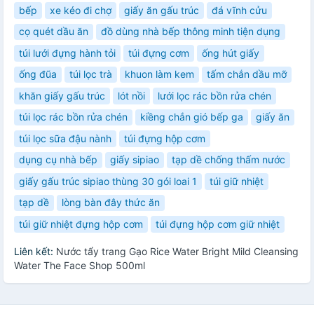
bếp
xe kéo đi chợ
giấy ăn gấu trúc
đá vĩnh cửu
cọ quét dầu ăn
đồ dùng nhà bếp thông minh tiện dụng
túi lưới đựng hành tỏi
túi đựng cơm
ống hút giấy
ống đũa
túi lọc trà
khuon làm kem
tấm chắn dầu mỡ
khăn giấy gấu trúc
lót nồi
lưới lọc rác bồn rửa chén
túi lọc rác bồn rửa chén
kiềng chắn gió bếp ga
giấy ăn
túi lọc sữa đậu nành
túi đựng hộp cơm
dụng cụ nhà bếp
giấy sipiao
tạp dề chống thấm nước
giấy gấu trúc sipiao thùng 30 gói loai 1
túi giữ nhiệt
tạp dề
lòng bàn đây thức ăn
túi giữ nhiệt đựng hộp cơm
túi đựng hộp cơm giữ nhiệt
Liên kết:
Nước tẩy trang Gạo Rice Water Bright Mild Cleansing
Water The Face Shop 500ml