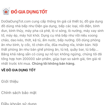
DoGiaDungTot.com cung cấp thông tin giá cả thiết bị, đồ gia dụng
đồ dùng nhà bếp như Điện gia dụng, bếp các loại, nồi điện, bình
đun, bình thủy, máy pha cà phê, lò vi sóng, lò nướng, máy xay sinh
tố, máy ép, máy hút khói. Dụng cụ nhà bếp như nồi niêu xoong
chảo, dao kéo, thớt, kệ tủ, ấm nước, bếp nướng. Đồ dùng phòng
ăn như bình, ly cốc, tô chén dĩa, đũa muỗng nĩa, khăn bàn. Nội
thất phòng ăn như bàn ghế phòng ăn, tủ kệ, quầy bar, tủ bếp...
Bằng khả năng sẵn có cùng sự nỗ lực không ngừng, chúng tôi đã
tổng hợp hơn 200000 sản phẩm, giúp bạn so sánh giá, tìm giá rẻ
nhất trước khi mua.
Chúng tôi không bán hàng.
VỀ ĐỒ GIA DỤNG TỐT
Giới thiệu
Chính sách bảo mật
Điều khoản sử dụng