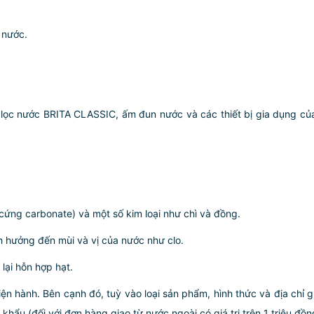
 nước.
 lọc nước BRITA CLASSIC, ấm đun nước và các thiết bị gia dụng của
ộ cứng carbonate) và một số kim loại như chì và đồng.
nh hưởng đến mùi và vị của nước như clo.
lại hỗn hợp hạt.
iện hành. Bên cạnh đó, tuỳ vào loại sản phẩm, hình thức và địa chỉ 
ẩu (đối với đơn hàng giao từ nước ngoài có giá trị trên 1 triệu đồng)