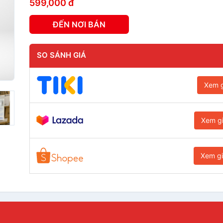
599,000 đ
ĐẾN NƠI BÁN
SO SÁNH GIÁ
Xem g
Xem g
Xem g