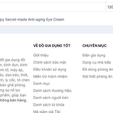
12
py Secret-made Anti-aging Eye Cream
VỀ ĐỒ GIA DỤNG TỐT
CHUYÊN MỤC
Giới thiệu
Điện gia dụng
 đồ gia dụng đồ
Chính sách bảo mật
Dụng cụ nhà bếp
n, bình đun, bình
Điều khoản sử dụng
Đồ dùng phòng ă
inh tố, máy ép,
o, dao kéo, thớt,
Miễn trừ trách nhiệm
Nội thất phòng ăn
h, ly cốc, tô chén
Danh mục
ư bàn ghế phòng
ùng sự nỗ lực
Danh sách thương hiệu
 phẩm, giúp bạn
Danh sách người bán
không bán hàng.
Danh sách từ khóa
Mã giảm giá Tiki