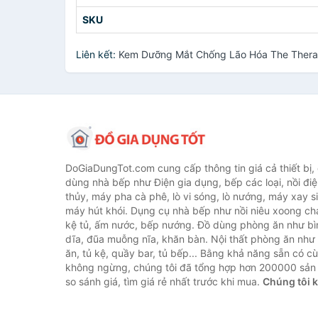
SKU
Liên kết:
Kem Dưỡng Mắt Chống Lão Hóa The Thera
DoGiaDungTot.com cung cấp thông tin giá cả thiết bị,
dùng nhà bếp như Điện gia dụng, bếp các loại, nồi điệ
thủy, máy pha cà phê, lò vi sóng, lò nướng, máy xay s
máy hút khói. Dụng cụ nhà bếp như nồi niêu xoong chả
kệ tủ, ấm nước, bếp nướng. Đồ dùng phòng ăn như bìn
dĩa, đũa muỗng nĩa, khăn bàn. Nội thất phòng ăn nh
ăn, tủ kệ, quầy bar, tủ bếp... Bằng khả năng sẵn có c
không ngừng, chúng tôi đã tổng hợp hơn 200000 sản
so sánh giá, tìm giá rẻ nhất trước khi mua.
Chúng tôi 