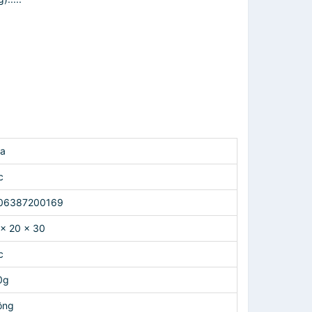
ta
c
06387200169
x 20 x 30
c
0g
ông