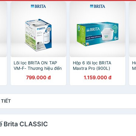
Lõi lọc BRITA ON TAP
Hộp 6 lõi lọc BRITA
H
VM-F- Thương hiệu đến
Maxtra Pro (900L)
M
từ Đức
799.000 đ
1.159.000 đ
 TIẾT
thế Brita CLASSIC