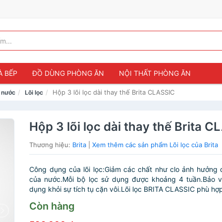
À BẾP
ĐỒ DÙNG PHÒNG ĂN
NỘI THẤT PHÒNG ĂN
Hộp 3 lõi lọc dài thay thế Brita CLASSIC
ọc nước
Lõi lọc
Hộp 3 lõi lọc dài thay thế Brita 
Thương hiệu:
Brita
|
Xem thêm các sản phẩm Lõi lọc của Brita
Công dụng của lõi lọc:Giảm các chất như clo ảnh hưởng 
của nước.Mỗi bộ lọc sử dụng được khoảng 4 tuần.Bảo vệ
dụng khỏi sự tích tụ cặn vôi.Lõi lọc BRITA CLASSIC phù hợp
Còn hàng