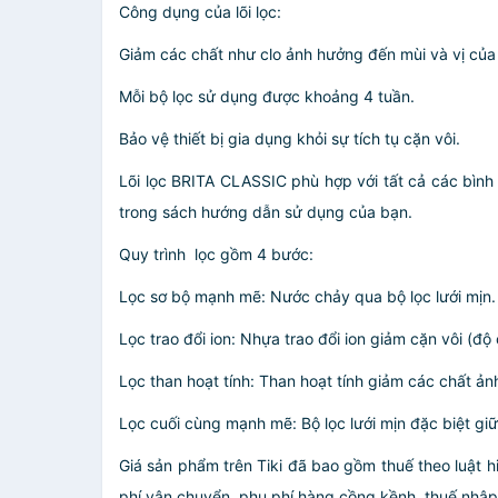
Công dụng của lõi lọc:
Giảm các chất như clo ảnh hưởng đến mùi và vị của
Mỗi bộ lọc sử dụng được khoảng 4 tuần.
Bảo vệ thiết bị gia dụng khỏi sự tích tụ cặn vôi.
Lõi lọc BRITA CLASSIC phù hợp với tất cả các bình
trong sách hướng dẫn sử dụng của bạn.
Quy trình lọc gồm 4 bước:
Lọc sơ bộ mạnh mẽ: Nước chảy qua bộ lọc lưới mịn.
Lọc trao đổi ion: Nhựa trao đổi ion giảm cặn vôi (đ
Lọc than hoạt tính: Than hoạt tính giảm các chất ả
Lọc cuối cùng mạnh mẽ: Bộ lọc lưới mịn đặc biệt giữ 
Giá sản phẩm trên Tiki đã bao gồm thuế theo luật h
phí vận chuyển, phụ phí hàng cồng kềnh, thuế nhập kh