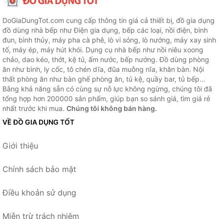
DoGiaDungTot.com cung cấp thông tin giá cả thiết bị, đồ gia dụng
đồ dùng nhà bếp như Điện gia dụng, bếp các loại, nồi điện, bình
đun, bình thủy, máy pha cà phê, lò vi sóng, lò nướng, máy xay sinh
tố, máy ép, máy hút khói. Dụng cụ nhà bếp như nồi niêu xoong
chảo, dao kéo, thớt, kệ tủ, ấm nước, bếp nướng. Đồ dùng phòng
ăn như bình, ly cốc, tô chén dĩa, đũa muỗng nĩa, khăn bàn. Nội
thất phòng ăn như bàn ghế phòng ăn, tủ kệ, quầy bar, tủ bếp...
Bằng khả năng sẵn có cùng sự nỗ lực không ngừng, chúng tôi đã
tổng hợp hơn 200000 sản phẩm, giúp bạn so sánh giá, tìm giá rẻ
nhất trước khi mua.
Chúng tôi không bán hàng.
VỀ ĐỒ GIA DỤNG TỐT
Giới thiệu
Chính sách bảo mật
Điều khoản sử dụng
Miễn trừ trách nhiệm