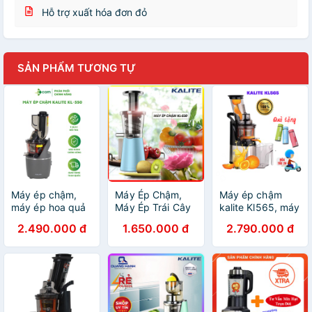
Hỗ trợ xuất hóa đơn đỏ
SẢN PHẨM TƯƠNG TỰ
Máy ép chậm,
Máy Ép Chậm,
Máy ép chậm
máy ép hoa quả
Máy Ép Trái Cây
kalite Kl565, máy
Kalite KL-550 dễ
Kalite KL530 -
ép trái cây chậm,
2.490.000 đ
1.650.000 đ
2.790.000 đ
dàng tháo lắp và
[HÀNG CHÍNH
ép hoa quả kiệt
vệ sinh - Bảo
HÃNG]
nước, hàng chính
hành chính hãng
hãng kalite +
12 tháng
Quà tặng ba bình
nước