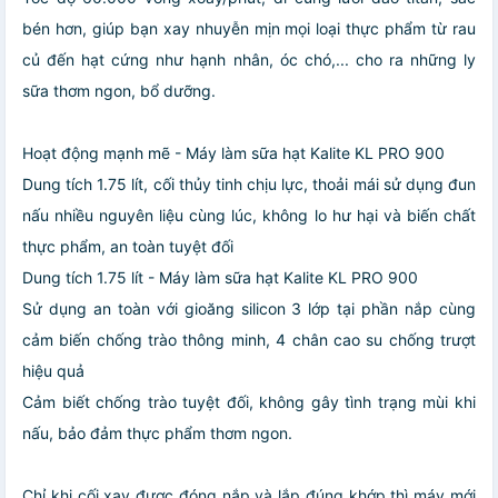
bén hơn, giúp bạn xay nhuyễn mịn mọi loại thực phẩm từ rau
củ đến hạt cứng như hạnh nhân, óc chó,... cho ra những ly
sữa thơm ngon, bổ dưỡng.
Hoạt động mạnh mẽ - Máy làm sữa hạt Kalite KL PRO 900
Dung tích 1.75 lít, cối thủy tinh chịu lực, thoải mái sử dụng đun
nấu nhiều nguyên liệu cùng lúc, không lo hư hại và biến chất
thực phẩm, an toàn tuyệt đối
Dung tích 1.75 lít - Máy làm sữa hạt Kalite KL PRO 900
Sử dụng an toàn với gioăng silicon 3 lớp tại phần nắp cùng
cảm biến chống trào thông minh, 4 chân cao su chống trượt
hiệu quả
Cảm biết chống trào tuyệt đối, không gây tình trạng mùi khi
nấu, bảo đảm thực phẩm thơm ngon.
Chỉ khi cối xay được đóng nắp và lắp đúng khớp thì máy mới