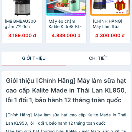
[Mã BMBAU300
Máy ép chậm
[CHÍNH HÃNG]
giảm 7% đơn
Kalite KL598 KL-
Máy Làm Sữa
499K] Máy Ép
598 [Hàng chính
Hạt Kalite Pro
3.189.000 đ
4.839.000 đ
4.300.000 đ
Chậm Kalite KL
hãng, Tặng chảo
Thương Hiệu Úc
565 (240W -
24cm cao cấp]
400ml) - Bảo
Hành Chính Hãng
GIỚI THIỆU
CHI TIẾT
1 Năm
Giới thiệu [Chính Hãng] Máy làm sữa hạt
cao cấp Kalite Made in Thái Lan KL950,
lỗi 1 đổi 1, bảo hành 12 tháng toàn quốc
[Chính Hãng] Máy làm sữa hạt cao cấp Kalite Made in Thái
Lan KL950, lỗi 1 đổi 1, bảo hành 12 tháng toàn quốc
Máy làm sữa hạt thương hiệu Kalite - Việt Nam, sản xuất tại