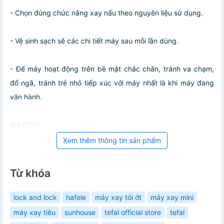
- Chọn đúng chức năng xay nấu theo nguyên liệu sử dụng.
- Vệ sinh sạch sẽ các chi tiết máy sau mỗi lần dùng.
- Để máy hoạt động trên bề mặt chắc chắn, tránh va chạm,
đổ ngã, tránh trẻ nhỏ tiếp xúc với máy nhất là khi máy đang
vận hành.
Giá P2PS
Xem thêm thông tin sản phẩm
Từ khóa
lock and lock
hafele
máy xay tỏi ớt
máy xay mini
máy xay tiêu
sunhouse
tefal official store
tefal