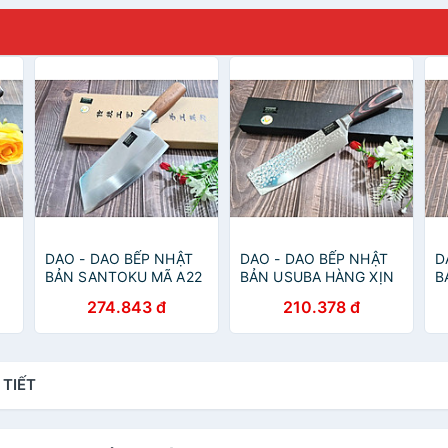
DAO - DAO BẾP NHẬT
DAO - DAO BẾP NHẬT
D
BẢN SANTOKU MÃ A22
BẢN USUBA HÀNG XỊN
B
DT124 nt topcoomshop
MÃ A5 DT122 nt
D
274.843 đ
210.378 đ
p
vn
topcoomshop vn
D
v
 TIẾT