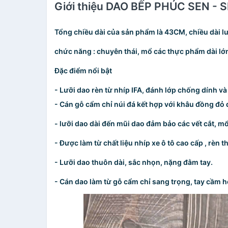
Giới thiệu DAO BẾP PHÚC SEN -
Tổng chiều dài của sản phẩm là 43CM, chiều dài lư
chức năng : chuyên thái, mổ các thực phẩm dài lớ
Đặc điểm nổi bật
- Lưỡi dao rèn từ nhíp IFA, đánh lớp chống dính v
- Cán gỗ cẩm chỉ núi đá kết hợp với khâu đồng đỏ 
- lưỡi dao dài đến mũi dao đảm bảo các vết cắt, m
- Được làm từ chất liệu nhíp xe ô tô cao cấp , rèn
- Lưỡi dao thuôn dài, sắc nhọn, nặng đằm tay.
- Cán dao làm từ gỗ cẩm chỉ sang trọng, tay cầm 