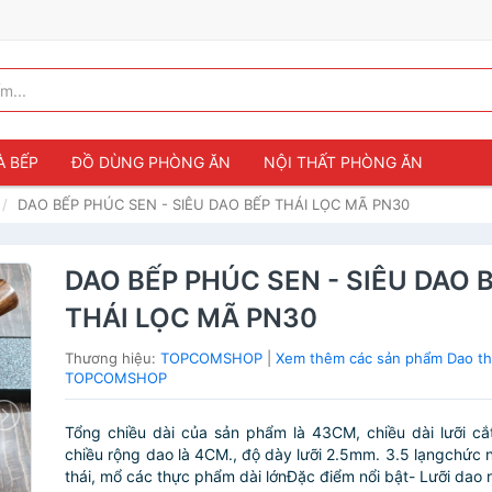
À BẾP
ĐỒ DÙNG PHÒNG ĂN
NỘI THẤT PHÒNG ĂN
DAO BẾP PHÚC SEN - SIÊU DAO BẾP THÁI LỌC MÃ PN30
DAO BẾP PHÚC SEN - SIÊU DAO 
THÁI LỌC MÃ PN30
Thương hiệu:
TOPCOMSHOP
|
Xem thêm các sản phẩm Dao th
TOPCOMSHOP
Tổng chiều dài của sản phẩm là 43CM, chiều dài lưỡi c
chiều rộng dao là 4CM., độ dày lưỡi 2.5mm. 3.5 lạngchức 
thái, mổ các thực phẩm dài lớnĐặc điểm nổi bật- Lưỡi dao r