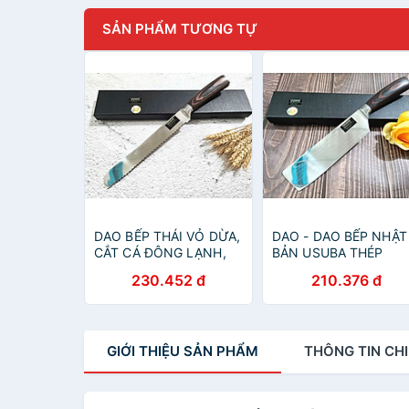
SẢN PHẨM TƯƠNG TỰ
DAO BẾP THÁI VỎ DỪA,
DAO - DAO BẾP NHẬT
CẮT CÁ ĐÔNG LẠNH,
BẢN USUBA THÉP
THÁI BÁNH MÃ DT118
DAMASCUS MÃ A4
230.452 đ
210.376 đ
DT125 nt topcoomsho
vn
GIỚI THIỆU
SẢN PHẨM
THÔNG TIN
CHI