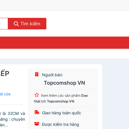
Tìm kiếm
BẾP
Người bán:
Topcomshop VN
ái của
Xem thêm các sản phẩm
Dao
thái
bởi
Topcomshop VN
Giao hàng toàn quốc
ắt là 32CM và
năng : chuyên
Được kiểm tra hàng
èn...