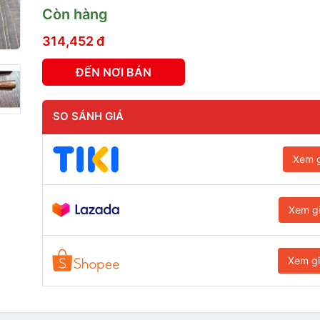
Còn hàng
314,452 đ
ĐẾN NƠI BÁN
SO SÁNH GIÁ
Xem g
Xem g
Xem g