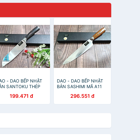
AO - DAO BẾP NHẬT
DAO - DAO BẾP NHẬT
ẢN SANTOKU THÉP
BẢN SASHIMI MÃ A11
AMASCUS MÃ A10
DT114 nt topcomshop
199.471 đ
296.551 đ
T116 nt topcomshop
vn
n