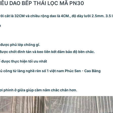
 SIÊU DAO BẾP THÁI LỌC MÃ PN30
ỡi cắt là 32CM và chiều rộng dao là 4CM., độ dày lưỡi 2.5mm. 3.5 
n
à được phủ lớp chống gỉ.
được chốt đinh tán và keo liên kết đảm bảo độ bền chắc.
ổ được thực hiện tối ưu nhất
 thủ công từ làng nghề rèn số 1 việt nam Phúc Sen - Cao Bằng
hơi phình ở giữa giúp cầm nắm chắc chắn hơn.