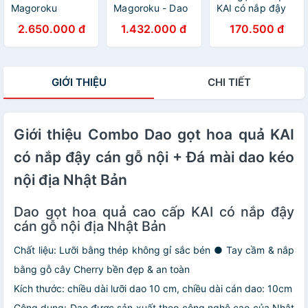
Magoroku
Magoroku - Dao
KAI có nắp đậy
10000CL - Dao
bản to - 18cm
cán gỗ nội địa
2.650.000 đ
1.432.000 đ
170.500 đ
Santoku -
Nhật Bản
16.5cm
GIỚI THIỆU
CHI TIẾT
Giới thiệu Combo Dao gọt hoa quả KAI
có nắp đậy cán gỗ nội + Đá mài dao kéo
nội địa Nhật Bản
Dao gọt hoa quả cao cấp KAI có nắp đậy
cán gỗ nội địa Nhật Bản
Chất liệu: Lưỡi bằng thép không gỉ sắc bén ● Tay cầm & nắp
bằng gỗ cây Cherry bền đẹp & an toàn
Kích thước: chiều dài lưỡi dao 10 cm, chiều dài cán dao: 10cm
Công dụng: Dao được sản xuất theo công nghệ cao của Nhật