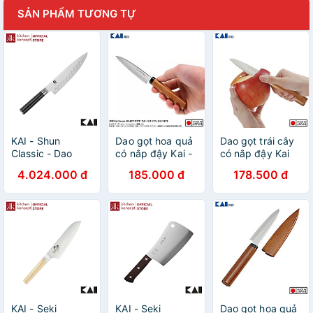
SẢN PHẨM TƯƠNG TỰ
KAI - Shun
Dao gọt hoa quả
Dao gọt trái cây
Classic - Dao
có nắp đậy Kai -
có nắp đậy Kai
Chef Hollow -
Hàng Nội Địa
19cm - Hàng nội
4.024.000 đ
185.000 đ
178.500 đ
20cm
Nhật Bản nhập
địa Nhật Bản
khẩu
|#Made in
Japan|
KAI - Seki
KAI - Seki
Dao gọt hoa quả