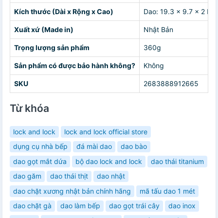
Kích thước (Dài x Rộng x Cao)
Dao: 19.3 x 9.7 x 2 Hc
Xuất xứ (Made in)
Nhật Bản
Trọng lượng sản phẩm
360g
Sản phẩm có được bảo hành không?
Không
SKU
2683888912665
Từ khóa
lock and lock
lock and lock official store
dụng cụ nhà bếp
đá mài dao
dao bào
dao gọt mắt dứa
bộ dao lock and lock
dao thái titanium
dao găm
dao thái thịt
dao nhật
dao chặt xương nhật bản chính hãng
mã tấu dao 1 mét
dao chặt gà
dao làm bếp
dao gọt trái cây
dao inox