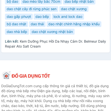
bộ dao
dao mèo tây bắc 70cm
dao bếp nhật bản
dao chặt cây đi rừng phúc sen
dao chặt xương
dao gấp phượt
dao bếp
lock and lock dao
bộ dao nhật
dao thái
dao nhật chính hãng nhập khẩu
dao nhà bếp
dao chặt xương nhật bản
Liên kết:
Kem Dưỡng Phục Hồi Da Nhạy Cảm Dr. Belmeur Daily
Repair Ato Salt Cream
DoGiaDungTot.com cung cấp thông tin giá cả thiết bị, đồ gia dụng
đồ dùng nhà bếp như Điện gia dụng, bếp các loại, nồi điện, bình
đun, bình thủy, máy pha cà phê, lò vi sóng, lò nướng, máy xay sinh
tố, máy ép, máy hút khói. Dụng cụ nhà bếp như nồi niêu xoong
chảo, dao kéo, thớt, kệ tủ, ấm nước, bếp nướng. Đồ dùng phòng
ăn như bình, ly cốc, tô chén dĩa, đũa muỗng nĩa, khăn bàn. Nội