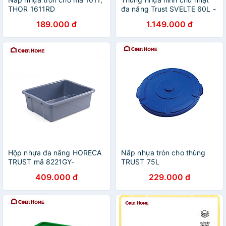
THOR 1611RD
đa năng Trust SVELTE 60L -
Nhiều màu
189.000 đ
1.149.000 đ
Hộp nhựa đa năng HORECA
Nắp nhựa tròn cho thùng
TRUST mã 8221GY-
TRUST 75L
362002.NHẬP KHẨU VÀ
409.000 đ
229.000 đ
PHÂN PHỐI CHÍNH HÃNG
COBI HOME.