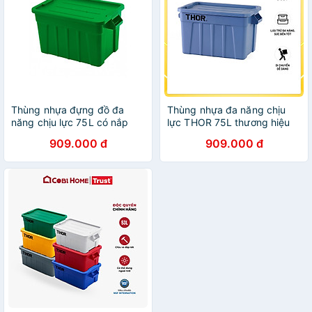
Thùng nhựa đựng đồ đa
Thùng nhựa đa năng chịu
năng chịu lực 75L có nắp
lực THOR 75L thương hiệu
thương hiêu TRUST
TRUST 3012 (Kèm nắp)
909.000 đ
909.000 đ
phân phối bởi Cobi Home