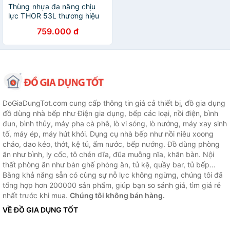
Thùng nhựa đa năng chịu
lực THOR 53L thương hiệu
TRUST 3011 (Kèm nắp)
759.000 đ
phân phối bởi Cobi Home
DoGiaDungTot.com cung cấp thông tin giá cả thiết bị, đồ gia dụng
đồ dùng nhà bếp như Điện gia dụng, bếp các loại, nồi điện, bình
đun, bình thủy, máy pha cà phê, lò vi sóng, lò nướng, máy xay sinh
tố, máy ép, máy hút khói. Dụng cụ nhà bếp như nồi niêu xoong
chảo, dao kéo, thớt, kệ tủ, ấm nước, bếp nướng. Đồ dùng phòng
ăn như bình, ly cốc, tô chén dĩa, đũa muỗng nĩa, khăn bàn. Nội
thất phòng ăn như bàn ghế phòng ăn, tủ kệ, quầy bar, tủ bếp...
Bằng khả năng sẵn có cùng sự nỗ lực không ngừng, chúng tôi đã
tổng hợp hơn 200000 sản phẩm, giúp bạn so sánh giá, tìm giá rẻ
nhất trước khi mua.
Chúng tôi không bán hàng.
VỀ ĐỒ GIA DỤNG TỐT