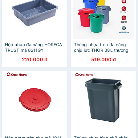
Hộp nhựa đa năng HORECA
Thùng nhựa tròn đa năng
TRUST mã 8211GY
chịu lực THOR 38L thương
hiệu TRUST 1011GN (không
220.000 đ
519.000 đ
nắp) phân phối bởi Cobi
Home
Nắp nhựa tròn cho mã 1011,
Thùng nhựa hình chữ nhật