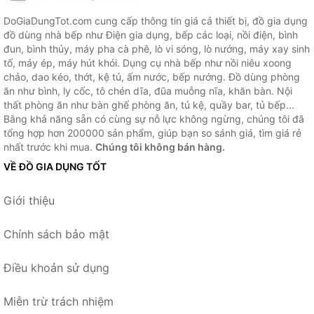
DoGiaDungTot.com cung cấp thông tin giá cả thiết bị, đồ gia dụng
đồ dùng nhà bếp như Điện gia dụng, bếp các loại, nồi điện, bình
đun, bình thủy, máy pha cà phê, lò vi sóng, lò nướng, máy xay sinh
tố, máy ép, máy hút khói. Dụng cụ nhà bếp như nồi niêu xoong
chảo, dao kéo, thớt, kệ tủ, ấm nước, bếp nướng. Đồ dùng phòng
ăn như bình, ly cốc, tô chén dĩa, đũa muỗng nĩa, khăn bàn. Nội
thất phòng ăn như bàn ghế phòng ăn, tủ kệ, quầy bar, tủ bếp...
Bằng khả năng sẵn có cùng sự nỗ lực không ngừng, chúng tôi đã
tổng hợp hơn 200000 sản phẩm, giúp bạn so sánh giá, tìm giá rẻ
nhất trước khi mua.
Chúng tôi không bán hàng.
VỀ ĐỒ GIA DỤNG TỐT
Giới thiệu
Chính sách bảo mật
Điều khoản sử dụng
Miễn trừ trách nhiệm