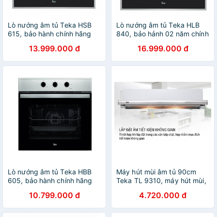
Lò nướng âm tủ Teka HSB
Lò nướng âm tủ Teka HLB
615, bảo hành chính hãng
840, bảo hảnh 02 năm chính
02 năm
hãng
13.999.000 đ
16.999.000 đ
Lò nướng âm tủ Teka HBB
Máy hút mùi âm tủ 90cm
605, bảo hành chính hãng
Teka TL 9310, máy hút mùi,
02 năm
máy hút khói, máy hút khói
10.799.000 đ
4.720.000 đ
khử mùi, may hut mui, máy
hút mùi bếp