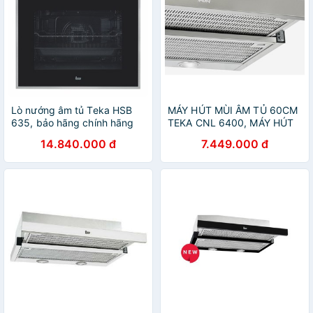
Lò nướng âm tủ Teka HSB
MÁY HÚT MÙI ÂM TỦ 60CM
635, bảo hãng chính hãng
TEKA CNL 6400, MÁY HÚT
02 năm
MÙI, MÁY HÚT KHÓI, MÁY
14.840.000 đ
7.449.000 đ
HÚT KHÓI KHỬ MÙI, MAY
HUT MUI, MÁY HÚT MÙI BẾP