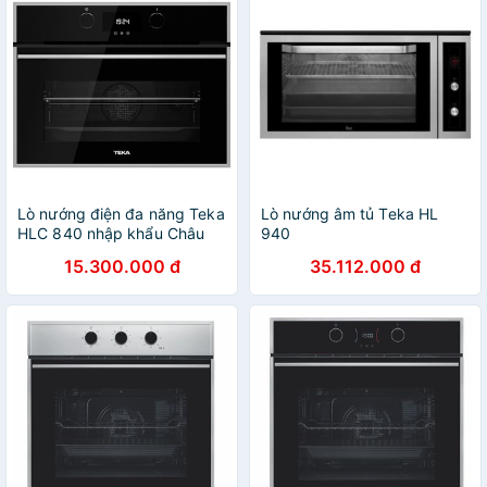
Lò nướng điện đa năng Teka
Lò nướng âm tủ Teka HL
HLC 840 nhập khẩu Châu
940
Âu, lò nướng điện, lò nướng
15.300.000 đ
35.112.000 đ
bánh, lò nướng thủy tinh, lò
nướng bánh mì