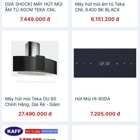
[GIÁ SHOCK] MÁY HÚT MÙI
Máy hút mùi âm tủ Teka
ÂM TỦ 60CM TEKA CNL
CNL 6400 BK BLACK
6400, CAM KẾT HÀNG LOẠI
7.449.000 đ
6.151.200 đ
1
Máy hút mùi Teka DU 90
Hút Mùi HI-90DA
Chính Hãng, Giá Rẻ - Giảm
60%
27.490.000 đ
7.205.000 đ