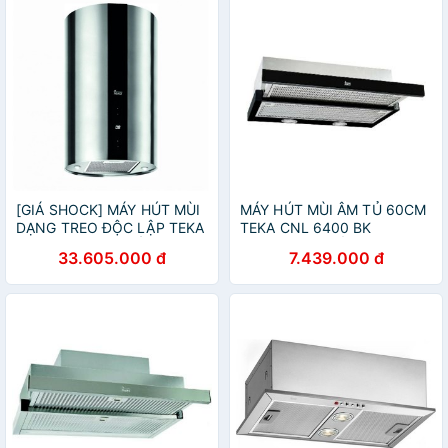
[GIÁ SHOCK] MÁY HÚT MÙI
MÁY HÚT MÙI ÂM TỦ 60CM
DẠNG TREO ĐỘC LẬP TEKA
TEKA CNL 6400 BK
CC 485 NHẬP KHẨU, CAM
BLACK,CAM KẾT HÀNG
33.605.000 đ
7.439.000 đ
KẾT HÀNG LOẠI 1
LOẠI 1