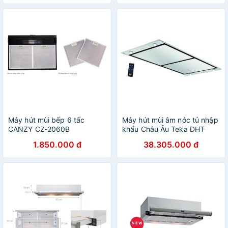
Máy hút mùi bếp 6 tấc
Máy hút mùi âm nóc tủ nhập
CANZY CZ-2060B
khẩu Châu Âu Teka DHT
1285, máy hút mùi, máy hút
1.850.000 đ
38.305.000 đ
khói, máy hút khói khử mùi,
máy hút mùi bếp