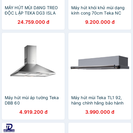
MÁY HÚT MÙI DẠNG TREO
Máy hút khói khử mùi dạng
ĐỘC LẬP TEKA DG3 ISLA
kính cong 70cm Teka NC
980, MÁY HÚT MÙI, MÁY
780 nhập khẩu Châu Âu
24.759.000 đ
9.200.000 đ
HÚT KHÓI, MÁY HÚT KHÓI
KHỬ MÙI, MÁY HÚT MÙI
BẾP
Máy hút mùi áp tường Teka
Máy hút mùi Teka TL1 92,
DBB 60
hàng chính hãng bảo hành
02 năm
4.919.200 đ
3.990.000 đ