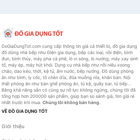
DoGiaDungTot.com cung cấp thông tin giá cả thiết bị, đồ gia dụng
đồ dùng nhà bếp như Điện gia dụng, bếp các loại, nồi điện, bình
đun, bình thủy, máy pha cà phê, lò vi sóng, lò nướng, máy xay sinh
tố, máy ép, máy hút khói. Dụng cụ nhà bếp như nồi niêu xoong
chảo, dao kéo, thớt, kệ tủ, ấm nước, bếp nướng. Đồ dùng phòng
ăn như bình, ly cốc, tô chén dĩa, đũa muỗng nĩa, khăn bàn. Nội
thất phòng ăn như bàn ghế phòng ăn, tủ kệ, quầy bar, tủ bếp...
Bằng khả năng sẵn có cùng sự nỗ lực không ngừng, chúng tôi đã
tổng hợp hơn 200000 sản phẩm, giúp bạn so sánh giá, tìm giá rẻ
nhất trước khi mua.
Chúng tôi không bán hàng.
VỀ ĐỒ GIA DỤNG TỐT
Giới thiệu