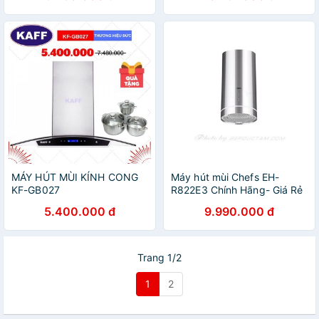
hút mùi bếp
KHÓI KHỬ MÙI, MÁY HÚT
MÙI BẾP
MÁY HÚT MÙI KÍNH CONG
Máy hút mùi Chefs EH-
KF-GB027
R822E3 Chính Hãng- Giá Rẻ
5.400.000 đ
9.990.000 đ
Trang 1/2
1
2