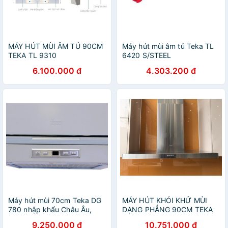
MÁY HÚT MÙI ÂM TỦ 90CM
Máy hút mùi âm tủ Teka TL
TEKA TL 9310
6420 S/STEEL
6.100.000 đ
4.303.200 đ
Máy hút mùi 70cm Teka DG
MÁY HÚT KHÓI KHỬ MÙI
780 nhập khẩu Châu Âu,
DẠNG PHẲNG 90CM TEKA
máy hút mùi, máy hút khói,
DSJ 950, MÁY HÚT MÙI,
9.250.000 đ
10.751.000 đ
máy hút khói khử mùi, máy
MÁY HÚT KHÓI, MÁY HÚT