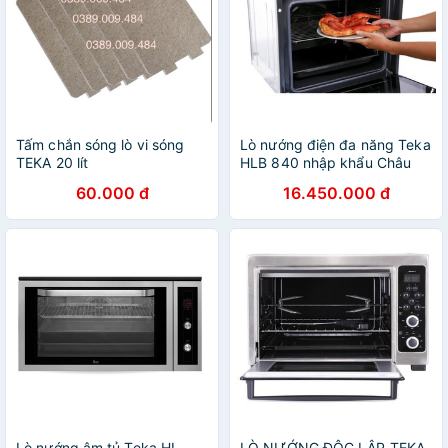
Tấm chắn sóng lò vi sóng
Lò nướng điện đa năng Teka
TEKA 20 lít
HLB 840 nhập khẩu Châu
Âu
60.000 đ
16.450.000 đ
Lò nướng âm tủ Teka HL
LÒ NƯỚNG ĐỘC LẬP TEKA