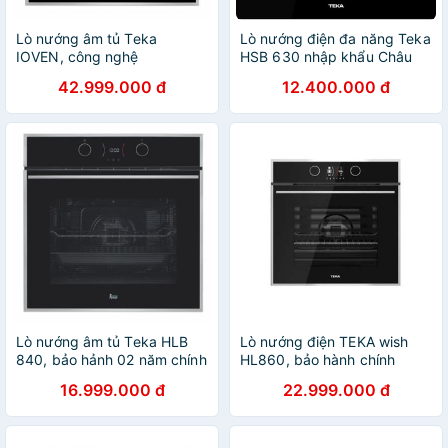
Lò nướng âm tủ Teka
Lò nướng điện đa năng Teka
IOVEN, công nghệ
HSB 630 nhập khẩu Châu
HydroClean PRO, bảo hành
Âu, lò nướng điện, lò nướng
42.999.000 đ
12.400.000 đ
2 năm
bánh, lò nướng thủy tinh, lò
nướng bánh mì
Lò nướng âm tủ Teka HLB
Lò nướng điện TEKA wish
840, bảo hảnh 02 năm chính
HL860, bảo hành chính
hãng
hãng 02 năm
16.999.000 đ
22.999.000 đ