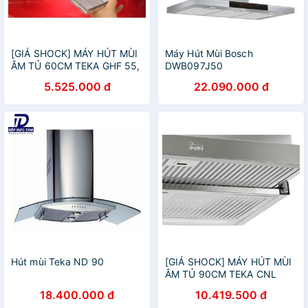
[GIÁ SHOCK] MÁY HÚT MÙI
Máy Hút Mùi Bosch
ÂM TỦ 60CM TEKA GHF 55,
DWB097J50
CAM KẾT HÀNG LOẠI 1
5.525.000 đ
22.090.000 đ
Hút mùi Teka ND 90
[GIÁ SHOCK] MÁY HÚT MÙI
ÂM TỦ 90CM TEKA CNL
9815 PLUS, CAM KẾT HÀNG
18.400.000 đ
10.419.500 đ
LOẠI 1