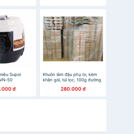
Lít, Melima
 niêu Supor
Khuôn làm đậu phụ to, kèm
VN-50
khăn gói, túi lọc, 100g đường
nho Pháp
.000 đ
280.000 đ