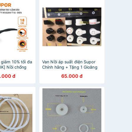
giảm 10% tối đa
Van Nồi áp suất điện Supor
K] Nồi chống
Chính hãng + Tặng 1 Gioăng
 dài SUPOR
phụ áp suất đa năng
.000 đ
65.000 đ
204-T18 18 cm