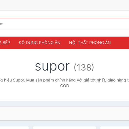
À BẾP
ĐỒ DÙNG PHÒNG ĂN
NỘI THẤT PHÒNG ĂN
supor
(138)
 hiệu Supor. Mua sản phẩm chính hãng với giá tốt nhất, giao hàng t
COD