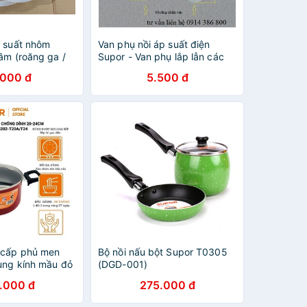
p suất nhôm
Van phụ nồi áp suất điện
ầm (roăng ga /
Supor - Van phụ lắp lẫn các
 ron gas)
Nồi áp suất đa năng ( van
.000 đ
5.500 đ
phao )
 cấp phủ men
Bộ nồi nấu bột Supor T0305
ung kính mầu đỏ
(DGD-001)
c bếp từ
.000 đ
275.000 đ
02-T20/24