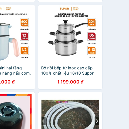
ini hai tầng
Bộ nồi bếp từ inox cao cấp
a năng nấu cơm,
100% chất liệu 18/10 Supor
n, rán kèm vỉ
16-20-24cm hàng chính hãng
.000 đ
1.199.000 đ
2L H12YK829
H20211-T1