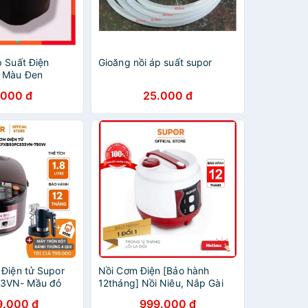
p Suất Điện
Gioăng nồi áp suất supor
D Màu Đen
.000 đ
25.000 đ
 Điện tử Supor
Nồi Cơm Điện [Bảo hành
3VN- Mầu đỏ
12tháng] Nồi Niêu, Nắp Gài
nh hãng bảo hành
giúp cơm ngon chính đều
9.000 đ
999.000 đ
Supor CFXB50YB13VN-50 1.8