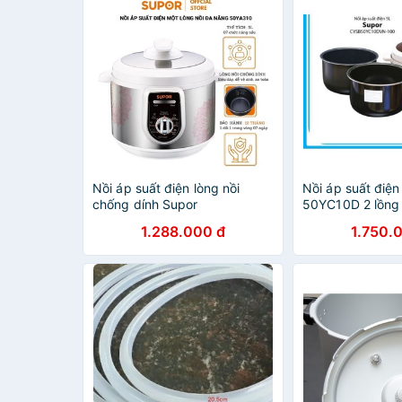
Nồi áp suất điện lòng nồi
Nồi áp suất điện
chống dính Supor
50YC10D 2 lồng 
SPC50YA310VN siêu bền
1.288.000 đ
1.750.
hàng chính hãng bảo hành 12
tháng toàn quốc