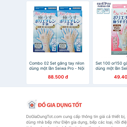
Combo 02 Set găng tay nilon
Set 100 or150 gă
dùng một lần Seiwa Pro - Nội
dùng một lần Se
địa Nhật
Free size - Hàng
88.500 đ
49.40
Bản
DoGiaDungTot.com cung cấp thông tin giá cả thiết bị,
dùng nhà bếp như Điện gia dụng, bếp các loại, nồi điệ