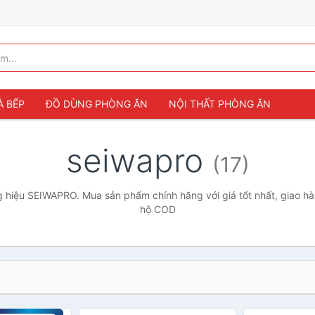
À BẾP
ĐỒ DÙNG PHÒNG ĂN
NỘI THẤT PHÒNG ĂN
seiwapro
(17)
 hiệu SEIWAPRO. Mua sản phẩm chính hãng với giá tốt nhất, giao hàn
hộ COD