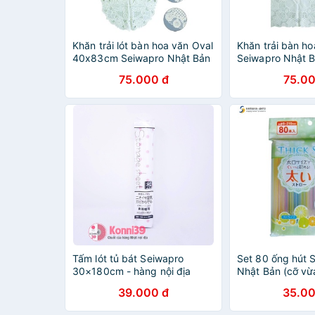
Khăn trải lót bàn hoa văn Oval
Khăn trải bàn ho
40x83cm Seiwapro Nhật Bản
Seiwapro Nhật B
nhựa PVC cao cấp, bền đẹp
40x83cm nhựa P
75.000 đ
75.00
bền đẹp
Tấm lót tủ bát Seiwapro
Set 80 ống hút 
30×180cm - hàng nội địa
Nhật Bản (cỡ vừ
Nhật - Konni39 Sơn Hoà -
không mùi, chịu n
39.000 đ
35.00
1900886806
toàn cho sức kh