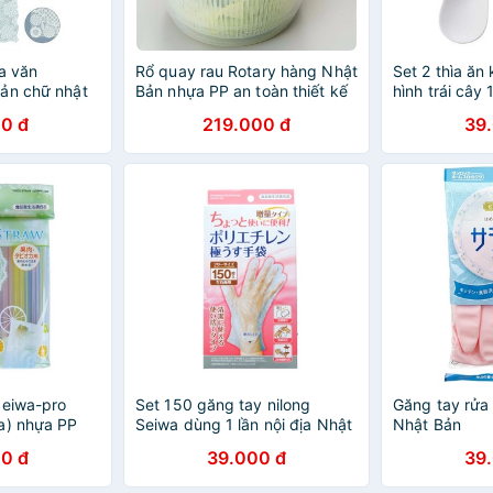
a văn
Rổ quay rau Rotary hàng Nhật
Set 2 thìa ăn
ản chữ nhật
Bản nhựa PP an toàn thiết kế
hình trái cây
VC cao cấp,
tiện lợi
nhập từ Nhật
0 đ
219.000 đ
39
Seiwa-pro
Set 150 găng tay nilong
Găng tay rửa 
a) nhựa PP
Seiwa dùng 1 lần nội địa Nhật
Nhật Bản
hiệt tốt, an
Bản
0 đ
39.000 đ
39
ỏe