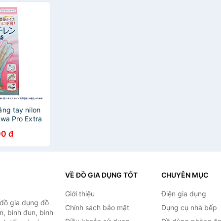
ng tay nilon
iwa Pro Extra
 nội địa Nhật
0 đ
VỀ ĐỒ GIA DỤNG TỐT
CHUYÊN MỤC
Giới thiệu
Điện gia dụng
 đồ gia dụng đồ
Chính sách bảo mật
Dụng cụ nhà bếp
n, bình đun, bình