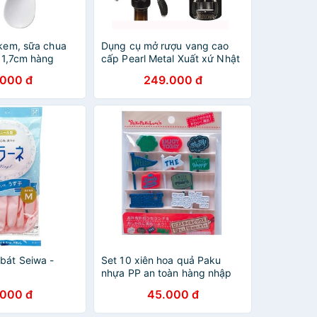
 kem, sữa chua
Dụng cụ mở rượu vang cao
 11,7cm hàng
cấp Pearl Metal Xuất xứ Nhật
 Bản
Bản Hàng nhập khẩu từ Nhật
.000 đ
249.000 đ
bát Seiwa -
Set 10 xiên hoa quả Paku
nhựa PP an toàn hàng nhập
từ Nhật Bản
.000 đ
45.000 đ