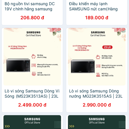
Bộ nguồn tivi samsung DC
Điều khiển máy lạnh
19V chính hãng samsung
SAMSUNG nút cam(Hàng
cung cấp
chính hãng mới 100%)
206.800 đ
189.000 đ
Lò vi sóng Samsung Dòng Vi
Lò vi sóng Samsung Dòng
Sóng (MS23K3513AS) | 23L
nướng MG23K3515AS | 23L
| 1150W | Rã đông nhanh |
| 1250W | Rã đông nhanh |
2.499.000 đ
2.990.000 đ
Khoang lò gốm | Nhập
Khoang lò gốm | Nhập
Malaysia | Chính hãng
Malaysia | Chính hãng