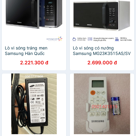
Lò vi sóng tráng men
Lò vi sóng có nướng
Samsung Hàn Quốc
Samsung MG23K3515AS/SV
MS23K3513AS dung tích
dung tích 23 Lít, sản xuất
2.221.300 đ
2.699.000 đ
23L công suất 800W sản
Malaysia
xuất Malaysia