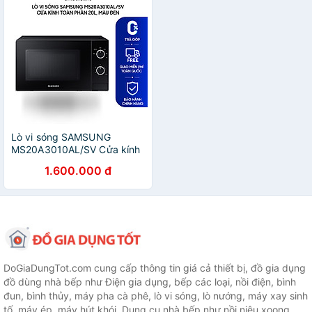
Lò vi sóng SAMSUNG
MS20A3010AL/SV Cửa kính
toàn phần 20L, Màu Đen -
1.600.000 đ
Hàng chính hãng
DoGiaDungTot.com cung cấp thông tin giá cả thiết bị, đồ gia dụng
đồ dùng nhà bếp như Điện gia dụng, bếp các loại, nồi điện, bình
đun, bình thủy, máy pha cà phê, lò vi sóng, lò nướng, máy xay sinh
tố, máy ép, máy hút khói. Dụng cụ nhà bếp như nồi niêu xoong