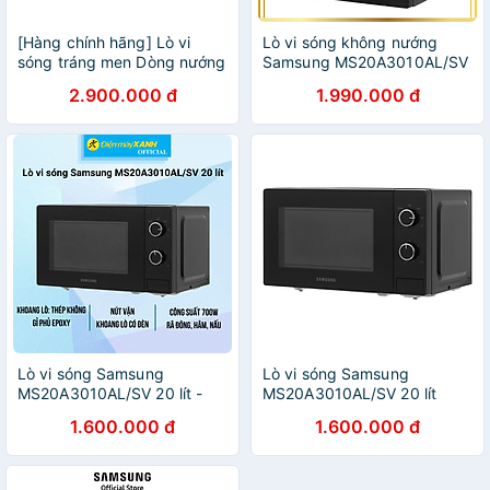
[Hàng chính hãng] Lò vi
Lò vi sóng không nướng
sóng tráng men Dòng nướng
Samsung MS20A3010AL/SV
MG23K3515AS
20 lít , màu đen, công suất
2.900.000 đ
1.990.000 đ
700W - Hàng chính hãng
Lò vi sóng Samsung
Lò vi sóng Samsung
MS20A3010AL/SV 20 lít -
MS20A3010AL/SV 20 lít
Hàng Chính Hãng
(700W)- Hàng chính hãng
1.600.000 đ
1.600.000 đ