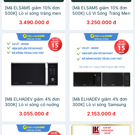
[Mã ELSAM5 giảm 10% đơn
[Mã ELSAM5 giảm 10% đơn
500K] Lò vi sóng tráng men
500K] Lò Vi Sóng Tráng Men
BESPOKE Dòng nướng 23L
Có Nướng Samsung
3.490.000 đ
3.250.000 đ
(MG23T5018CE/SV)
MG30T5018CK/SVV(30 lít)
[Mã ELHADEV giảm 4% đơn
[Mã ELHADEV giảm 4% đơn
300K] Lò vi sóng có nướng
300K] Lò vi sóng Samsung
Samsung
MS23K3513AS/SV-N 23 lít
3.055.000 đ
2.153.000 đ
MG23K3575AS/SV-N 23 lít
800 W - Chính hãng Bh 2
800 W - Chính hãng BH 2
năm
năm