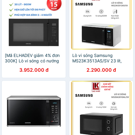
[Mã ELHADEV giảm 4% đơn
Lò vi sóng Samsung
300K] Lò vi sóng có nướng
MS23K3513AS/SV 23 lít,
Samsung
Công suất 800W - Hàng
3.952.000 đ
2.290.000 đ
MG30T5018CK/SV 30 lít
chính hãng
900 W - Chính hãng BH 2
năm