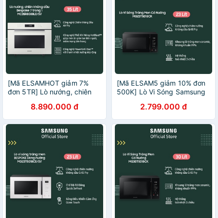
[Mã ELSAMHOT giảm 7%
[Mã ELSAM5 giảm 10% đơn
đơn 5TR] Lò nướng, chiên
500K] Lò Vi Sóng Samsung
không dầu Bespoke 7 trong
Tráng Men Dòng Nướng 23L
8.890.000 đ
2.799.000 đ
1 (MC35R8088LE/SV)
- Đen (MG23T5018CK)