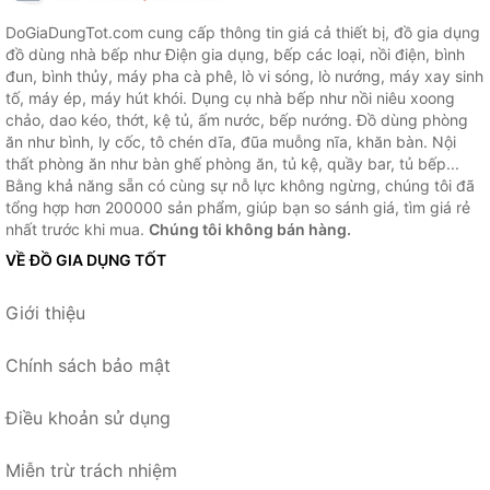
DoGiaDungTot.com cung cấp thông tin giá cả thiết bị, đồ gia dụng
đồ dùng nhà bếp như Điện gia dụng, bếp các loại, nồi điện, bình
đun, bình thủy, máy pha cà phê, lò vi sóng, lò nướng, máy xay sinh
tố, máy ép, máy hút khói. Dụng cụ nhà bếp như nồi niêu xoong
chảo, dao kéo, thớt, kệ tủ, ấm nước, bếp nướng. Đồ dùng phòng
ăn như bình, ly cốc, tô chén dĩa, đũa muỗng nĩa, khăn bàn. Nội
thất phòng ăn như bàn ghế phòng ăn, tủ kệ, quầy bar, tủ bếp...
Bằng khả năng sẵn có cùng sự nỗ lực không ngừng, chúng tôi đã
tổng hợp hơn 200000 sản phẩm, giúp bạn so sánh giá, tìm giá rẻ
nhất trước khi mua.
Chúng tôi không bán hàng.
VỀ ĐỒ GIA DỤNG TỐT
Giới thiệu
Chính sách bảo mật
Điều khoản sử dụng
Miễn trừ trách nhiệm