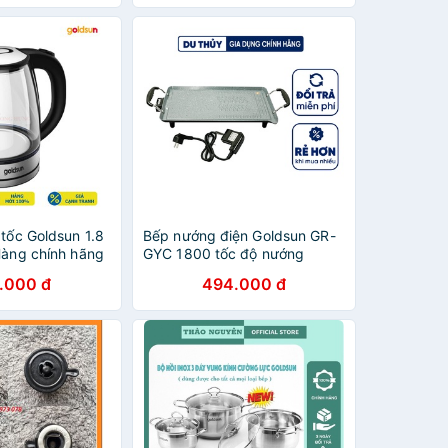
 tốc Goldsun 1.8
Bếp nướng điện Goldsun GR-
Hàng chính hãng
GYC 1800 tốc độ nướng
nhanh, tiết kiệm điện năng, dễ
.000 đ
494.000 đ
dàng lau chùi, chống dinh siêu
tốt