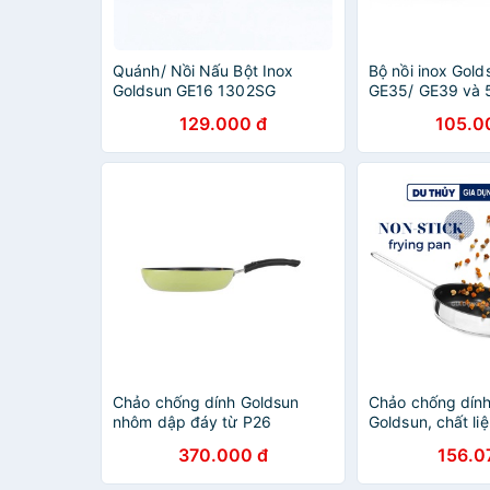
Quánh/ Nồi Nấu Bột Inox
Bộ nồi inox Gold
Goldsun GE16 1302SG
GE35/ GE39 và 
ĐÁY TỪ DÙNG C
129.000 đ
105.0
BẾP- HÀNG CÔN
Chảo chống dính Goldsun
Chảo chống dính
nhôm dập đáy từ P26
Goldsun, chất liệ
FPGE2026IH
3 lớp 3 size 16
370.000 đ
156.0
được trên nhiều 