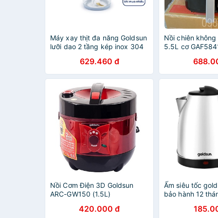
Máy xay thịt đa năng Goldsun
Nồi chiên không
lưỡi dao 2 tầng kép inox 304
5.5L cơ GAF58
phủ titanium siêu bền, siêu
chính hãng-Bảo 
629.460 đ
688.0
bén 1L2 300W bảo hành 12
tháng- giảm 80%
tháng
Nồi Cơm Điện 3D Goldsun
Ấm siêu tốc golds
ARC-GW150 (1.5L)
bảo hành 12 thá
420.000 đ
185.0