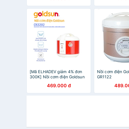
[Mã ELHADEV giảm 4% đơn
Nồi cơm điện Gold
300K] Nồi cơm điện Goldsun
GR1122
CB3202 - 1,2 lít - Công suất
469.000 đ
489.0
500W