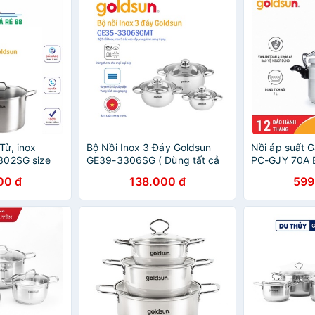
Từ, inox
Bộ Nồi Inox 3 Đáy Goldsun
Nồi áp suất G
302SG size
GE39-3306SG ( Dùng tất cả
PC-GJY 70A 
ng chính
các loại bếp) Hàng Chính
tháng Hàng C
00 đ
138.000 đ
599
Hãng