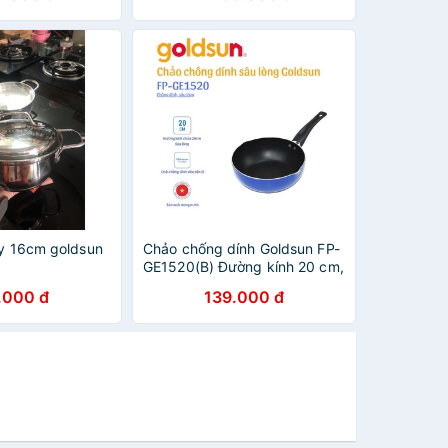
áy 16cm goldsun
Chảo chống dính Goldsun FP-
GE1520(B) Đường kính 20 cm,
Sâu lòng 6 cm, Hấp thụ nhiệt
.000 đ
139.000 đ
nhanh, Bảo hành 12 tháng