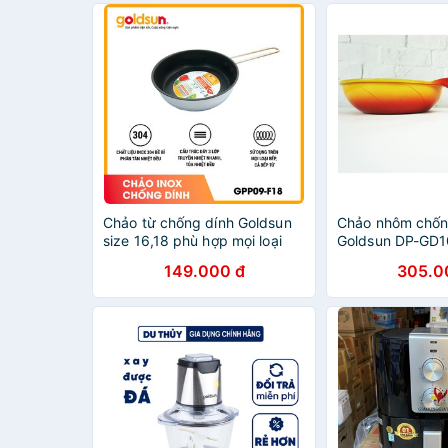
Chảo từ chống dính Goldsun
Chảo nhôm chốn
size 16,18 phù hợp mọi loại
Goldsun DP-GD1
bếp
dùng trên bếp h
149.000 đ
305.0
không trên bếp 