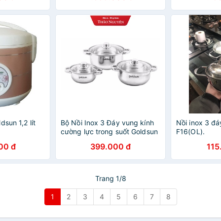
sun 1,2 lít
Bộ Nồi Inox 3 Đáy vung kính
Nồi inox 3 đ
cường lực trong suốt Goldsun
F16(OL).
GE35-3306SGMT ( DÙNG
00 đ
399.000 đ
115
CHO TẤT CẢ MỌI LOẠI BẾP-
BH 12Tháng)
Trang 1/8
1
2
3
4
5
6
7
8