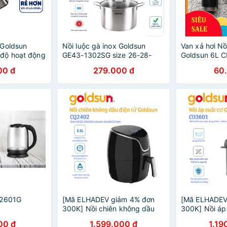
 Goldsun
Nồi luộc gà inox Goldsun
Van xả hơi Nồ
độ hoạt động
GE43-1302SG size 26-28-
Goldsun 6L 
a dụng du
30cm dùng cho tất cả loại
00 đ
279.000 đ
60
bếp(TỪ, GA, HỒNG NGOẠI)
T2601G
[Mã ELHADEV giảm 4% đơn
[Mã ELHADEV
300K] Nồi chiên không dầu
300K] Nồi áp
Goldsun CQ2402 - 3.5L Bảo
năng Goldsun
00 đ
1.599.000 đ
1.19
hành 12 tháng
Công suất 9