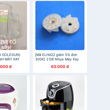
G GOLDSUN)
[Mã ELHA22 giảm 5% đơn
NH MÁY XAY
300K] 2 Đế Nhựa Máy Xay
LDSUN BL-
Sinh Tố Goldsun
.000 đ
63.000 đ
TY06 BL-GTY02
-GYT463