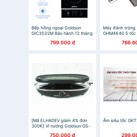
Bếp hồng ngoại Goldsun
Máy đánh trứng
GIC3502M Bảo hành 12 tháng
GHM4640 5 tốc 
của tổng kho gi
799.000 đ
786.6
thủy
[Mã ELHADEV giảm 4% đơn
Ấm siêu tốc GK
300K] Vỉ nướng Goldsun GS-
109 có 1 khay nướng chính, 6
750.000 đ
299.0
khay nướng phụ