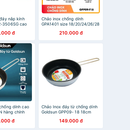
 đáy nắp kính
Chảo inox chống dính
2-3506SG cao
GPA1401 size 18/20/24/26/28
nh hãng, inox
.000 đ
210.000 đ
ung kính trong
t
 chống dính cao
Chảo Inox đáy từ chống dính
 hàng chính
Goldsun GPP09- 18 18cm
/20/22/24
.000 đ
149.000 đ