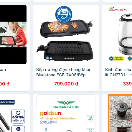
sun
Bếp nướng điện không khói
Bình đun siêu
Bluestone EGB-7408/Bếp
lít CH2701 - 
nướng điện Goldsun GEG3740
00 đ
799.000 đ
339