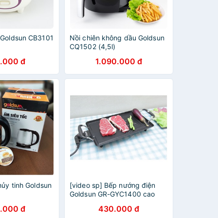
 Goldsun CB3101
Nồi chiên không dầu Goldsun
CQ1502 (4,5l)
.000 đ
1.090.000 đ
hủy tinh Goldsun
[video sp] Bếp nướng điện
Goldsun GR-GYC1400 cao
cấp hàng chính hãng
.000 đ
430.000 đ