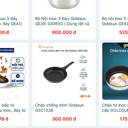
sun 3 đáy
Bộ Nồi Inox 3 Đáy Goldsun
Bộ nồi inox 5
5 đáy GE41/
GE39-3306SG ( Dùng tất cả
Goldsun GE4
HO MỌI LOẠI
các loại bếp cả bếp từ) Hàng
cấp hàng chí
00 đ
600.000 đ
525
G TY
Chính Hãng
sáng bóng, v
suốt chịu nhiệ
 bếp từ
Chảo chống dính Goldsun
Chảo từ inox
u inox, đáy từ
GSC1328
cấp GOLDSUN
/18/20cm dùng
hãng size 28
78 đ
300.000 đ
175
loại bếp