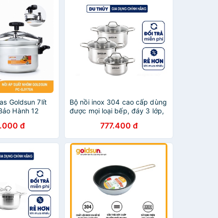
as Goldsun 7lít
Bộ nồi inox 304 cao cấp dùng
Bảo Hành 12
được mọi loại bếp, đáy 3 lớp,
hính Gãng
chất liệu inox cao cấp an toàn
.000 đ
777.400 đ
nắp kính cường lực chịu nhiệt