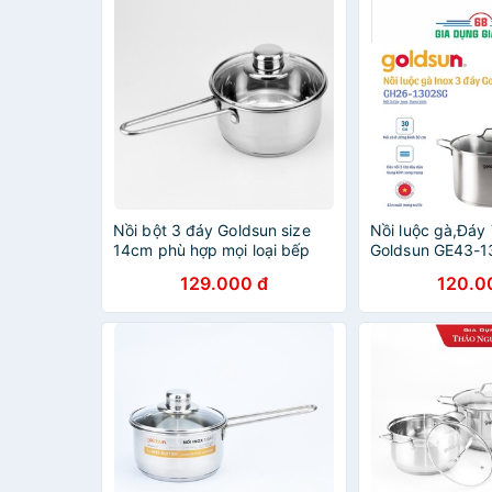
Nồi bột 3 đáy Goldsun size
Nồi luộc gà,Đáy 
14cm phù hợp mọi loại bếp
Goldsun GE43-1
26-28-30Cm- Hà
129.000 đ
120.0
hãng