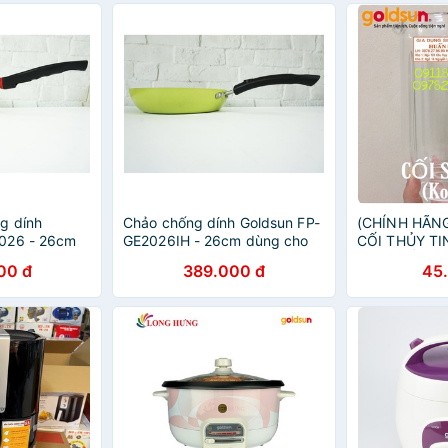
g dính
Chảo chống dính Goldsun FP-
(CHÍNH HÃN
026 - 26cm
GE2026IH - 26cm dùng cho
CỐI THỦY TI
ồng ngoại,
bếp từ
SINH TỐ GO
00 đ
389.000 đ
45
từ
GTY05 BL-G
GBL4101 BL