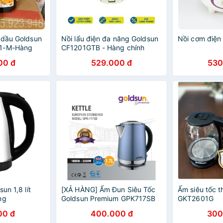
 dầu Goldsun
Nồi lẩu điện đa năng Goldsun
Nồi cơm điện
41-M-Hàng
CF1201GTB - Hàng chính
hành 12
hãng
00 đ
529.000 đ
530
 chất béo
un 1,8 lít
[XẢ HÀNG] Ấm Đun Siêu Tốc
Ấm siêu tốc t
ng
Goldsun Premium GPK717SB
GKT2601G
00 đ
400.000 đ
300