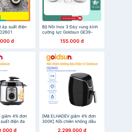
i áp suất điện
Bộ Nồi Inox 3 Đáy vung kính
CD2601
cường lực Goldsun GE39-
3306SG ( DÙNG CHO TẤT CẢ
.000 đ
155.000 đ
MỌI LOẠI BẾP - Bảo Hành
Chính Hãng)
 giảm 4% đơn
[Mã ELHADEV giảm 4% đơn
 suất điện đa
300K] Nồi chiên không dầu
 CD3601 - 5L -
Goldsun CQ2602 Bảo hành 12
0.000 đ
2.299.000 đ
00W
tháng