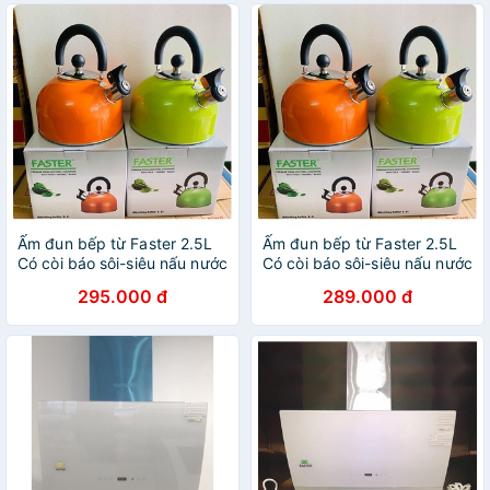
Ấm đun bếp từ Faster 2.5L
Ấm đun bếp từ Faster 2.5L
Có còi báo sôi-siêu nấu nước
Có còi báo sôi-siêu nấu nước
inox 304-đáy từ-
inox 304-đáy từ-
295.000 đ
289.000 đ
bền,đẹp,chính hãng ,giá rẻ-
bền,đẹp,chính hãng ,giá rẻ-
bảo hành 12 tháng
bảo hành 12 tháng