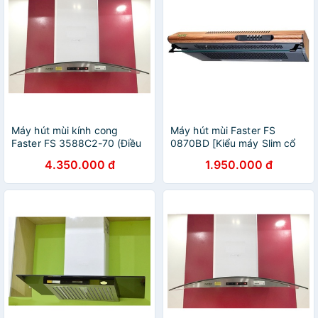
Máy hút mùi kính cong
Máy hút mùi Faster FS
Faster FS 3588C2-70 (Điều
0870BD [Kiểu máy Slim cổ
khiển cảm ứng, Máy khỏe,
điển 70cm, Thép phủ sơn
4.350.000 đ
1.950.000 đ
Hút êm, Bảo Hành Chính
tĩnh điện giả vân gỗ, Bảo
Hãng 2 Năm)
Hành 24 tháng]