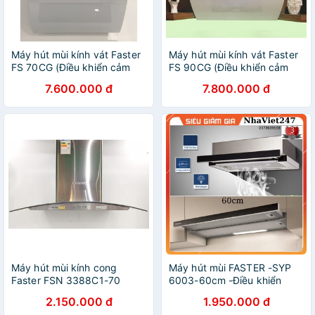
Máy hút mùi kính vát Faster
Máy hút mùi kính vát Faster
FS 70CG (Điều khiển cảm
FS 90CG (Điều khiển cảm
ứng, Tự động mở cửa khi sử
ứng, Tự động mở cửa khi sử
7.600.000 đ
7.800.000 đ
dụng, Hẹn giờ tắt, BH 2
dụng, Hẹn giờ tắt, BH 2
Năm)
Năm)
Máy hút mùi kính cong
Máy hút mùi FASTER -SYP
Faster FSN 3388C1-70
6003-60cm -Điều khiển
(Kích thước 70cm, Bảo Hành
cảm ứng-Máy khử mùi,hút
2.150.000 đ
1.950.000 đ
Chính Hãng 24 Tháng)
khói nhà bếp đẹp,bền,hút