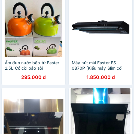
Ấm đun nước bếp từ Faster
Máy hút mùi Faster FS
2.5L Có còi báo sôi
0870P [Kiểu máy Slim cổ
điển, Thép phủ sơn tĩnh điện
295.000 đ
1.850.000 đ
70cm, Bảo Hành Chính Hãng
24 Tháng]