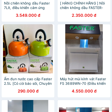
Nồi chiên không dầu Faster
[ HÀNG CHÍNH HÃNG ] Nồi
7Lít, điều khiển cảm ứng
chiên không dầu FASTER-
MGR7SM (7 lít) - 1800W
3.549.000 đ
2.350.000 đ
-Điều Khiển Cảm Ứng -Hàng
Nhập Khẩu -BH 24 Tháng
Ấm đun nước cao cấp Faster
Máy hút mùi kính vát Faster
2.5L [Có còi báo sôi, Chuyên
FS 3689WN-70 (Điều khiển
dụng cho bếp từ và mọi loại
cảm ứng, Máy khỏe, Hút êm,
290.000 đ
4.550.000 đ
bếp]
Bảo Hành Chính Hãng 2
Năm)