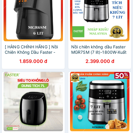
[ HÀNG CHÍNH HÃNG ] Nồi
Nồi chiên không dầu Faster
Chiên Không Dầu Faster -
MGR7SM (7 lít)-1800W-Xuất
MGR6SM, 6 lít- 1500W-
xứ Malaysia-Hàng chính
1.859.000 đ
2.399.000 đ
Hàng Nhập Khẩu -bh 24
hãng,nồi tốt,đẹp,giá rẻ-bảo
tháng
hành 12 tháng