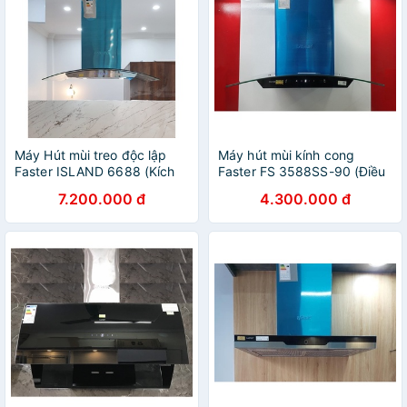
Máy Hút mùi treo độc lập
Máy hút mùi kính cong
Faster ISLAND 6688 (Kích
Faster FS 3588SS-90 (Điều
thước 90cm sang trọng,
khiển cảm ứng kết hợp chế
7.200.000 đ
4.300.000 đ
Công suất siêu khỏe, Hút
độ cảm ứng bàn tay, Máy
êm, Bảo Hành 2 Năm)
Khỏe, Hút êm)