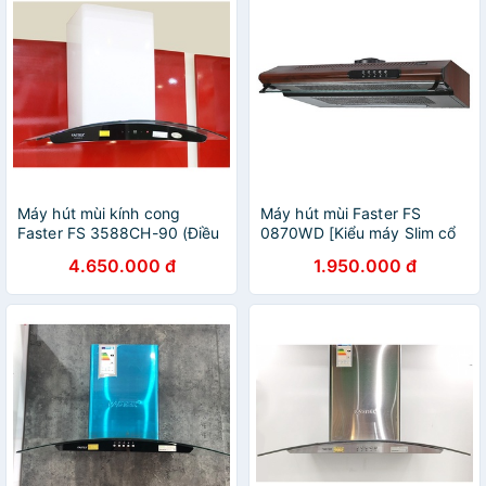
Máy hút mùi kính cong
Máy hút mùi Faster FS
Faster FS 3588CH-90 (Điều
0870WD [Kiểu máy Slim cổ
khiển cảm ứng, Máy khỏe,
điển 70cm, Thép phủ sơn
4.650.000 đ
1.950.000 đ
Hút êm, Bảo Hành Chính
tĩnh điện giả vân gỗ, Bảo
Hãng 2 Năm)
Hành 24 tháng]