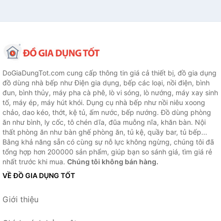
DoGiaDungTot.com cung cấp thông tin giá cả thiết bị, đồ gia dụng
đồ dùng nhà bếp như Điện gia dụng, bếp các loại, nồi điện, bình
đun, bình thủy, máy pha cà phê, lò vi sóng, lò nướng, máy xay sinh
tố, máy ép, máy hút khói. Dụng cụ nhà bếp như nồi niêu xoong
chảo, dao kéo, thớt, kệ tủ, ấm nước, bếp nướng. Đồ dùng phòng
ăn như bình, ly cốc, tô chén dĩa, đũa muỗng nĩa, khăn bàn. Nội
thất phòng ăn như bàn ghế phòng ăn, tủ kệ, quầy bar, tủ bếp...
Bằng khả năng sẵn có cùng sự nỗ lực không ngừng, chúng tôi đã
tổng hợp hơn 200000 sản phẩm, giúp bạn so sánh giá, tìm giá rẻ
nhất trước khi mua.
Chúng tôi không bán hàng.
VỀ ĐỒ GIA DỤNG TỐT
Giới thiệu