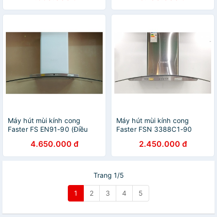
Hành 2 Năm)
Máy hút mùi kính cong
Máy hút mùi kính cong
Faster FS EN91-90 (Điều
Faster FSN 3388C1-90
khiểm bấm cảm ứng, Máy
(Kích thước 90cm, Bảo Hành
4.650.000 đ
2.450.000 đ
khỏe, Hút êm, Bảo Hành
Chính Hãng 24 tháng)
Chính Hãng 2 Năm)
Trang 1/5
1
2
3
4
5