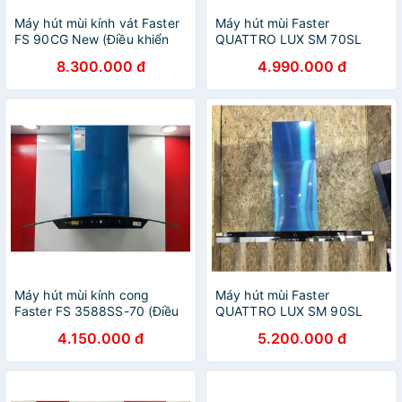
Máy hút mùi kính vát Faster
Máy hút mùi Faster
FS 90CG New (Điều khiển
QUATTRO LUX SM 70SL
cảm ứng 9 tốc độ,Tự động
(Dạng phẳng chữ T sang
8.300.000 đ
4.990.000 đ
mở kính, Hẹn giờ tắt, Bảo
trọng, Điều khiển cảm ứng,
Hành 2 Năm)
Bảo Hành Chính Hãng 24
Tháng)
Máy hút mùi kính cong
Máy hút mùi Faster
Faster FS 3588SS-70 (Điều
QUATTRO LUX SM 90SL
khiển cảm ứng kết hợp chế
(Dạng phẳng chữ T sang
4.150.000 đ
5.200.000 đ
độ cảm ứng bàn tay, Máy
trọng, Điều khiển cảm ứng,
Khỏe, Hút êm)
Bảo Hành Chính Hãng 24
Tháng)