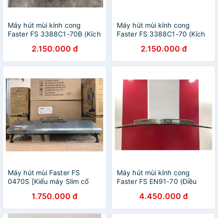
Máy hút mùi kính cong
Máy hút mùi kính cong
Faster FS 3388C1-70B (Kích
Faster FS 3388C1-70 (Kích
thước 70cm, Bảo Hành
thước 70cm, Bảo Hành
2.150.000 đ
2.150.000 đ
Chính Hãng 24 Tháng)
Chính Hãng 24 Tháng)
Máy hút mùi Faster FS
Máy hút mùi kính cong
0470S [Kiểu máy Slim cổ
Faster FS EN91-70 (Điều
điển, inox 70cm, Bảo Hành
khiển bấm điện tử, Máy
1.750.000 đ
4.450.000 đ
Chính Hãng 24 tháng]
khỏe, Hút êm, Bảo Hành
Chính Hãng 2 Năm)