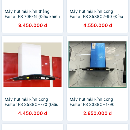
Máy hút mùi kính thẳng
Máy hút mùi kính cong
Faster FS 70EFN (Điều khiển
Faster FS 3588C2-90 (Điều
cảm ứng sang trọng, Máy
khiển cảm ứng, Máy Khỏe,
9.450.000 đ
4.550.000 đ
khỏe, Hút êm, Bảo Hành
Hút êm, Bảo Hành Chính
Chính Hãng 2 năm)
Hãng 2 Năm)
Máy hút mùi kính cong
Máy hút mùi kính cong
Faster FS 3588CH-70 (Điều
Faster FS 3388CH1-90
khiển cảm ứng, Máy khỏe,
(Điều khiển cảm ứng, Máy
4.450.000 đ
2.850.000 đ
Hút êm, Bảo Hành Chính
khỏe, Hút êm, Bảo Hành
Hãng 2 Năm)
Chính Hãng 2 Năm)