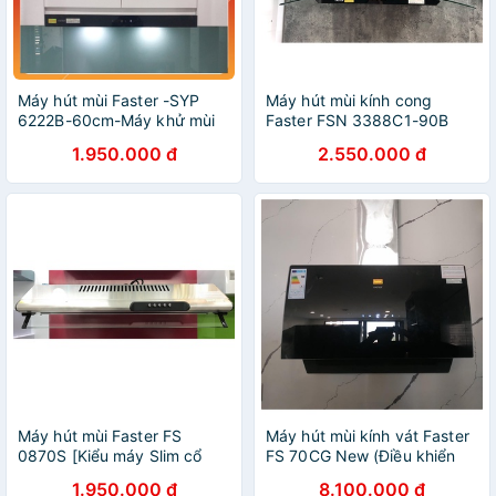
Máy hút mùi Faster -SYP
Máy hút mùi kính cong
6222B-60cm-Máy khử mùi
Faster FSN 3388C1-90B
,hút khói nhà bếp đẹp-
(Kích thước 90cm, Bảo Hành
1.950.000 đ
2.550.000 đ
bền,khoẻ,êm-hàng chính
Chính Hãng 24 Tháng)
hãng-bảo hành 24 tháng
Máy hút mùi Faster FS
Máy hút mùi kính vát Faster
0870S [Kiểu máy Slim cổ
FS 70CG New (Điều khiển
điển, inox 70cm, Bảo Hành
cảm ứng 9 tốc độ,Tự động
1.950.000 đ
8.100.000 đ
Chính Hãng 24 tháng]
mở kính, Hẹn giờ tắt, Bảo