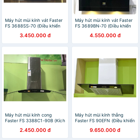
Máy hút mùi kính vát Faster
Máy hút mùi kính vát Faster
FS 3688SS-70 (Điều khiển
FS 3689BN-70 (Điều khiển
cảm ứng, Động cơ khỏe, Hút
cảm ứng, Máy khỏe, Hút êm,
3.450.000 đ
4.550.000 đ
êm, Bảo Hành Chính Hãng 2
Bảo Hành Chính Hãng 2
Năm)
Năm)
Máy hút mùi kính cong
Máy hút mùi kính thẳng
Faster FS 3388C1-90B (Kích
Faster FS 90EFN (Điều khiển
thước 90cm, Bảo Hành
cảm ứng sang trọng, Máy
2.450.000 đ
9.650.000 đ
Chính Hãng 24 Tháng)
Khỏe, Hút êm, Bảo Hành
Chính Hãng 2 năm)