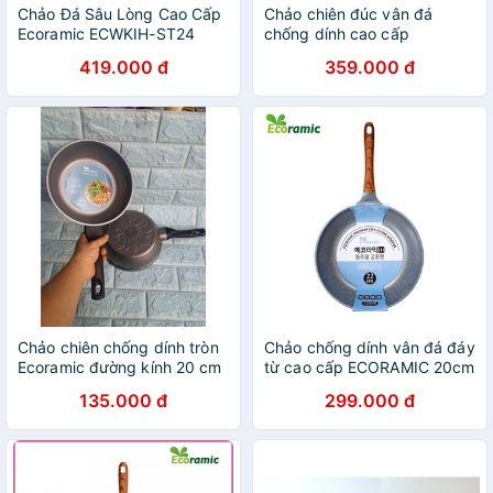
Chảo Đá Sâu Lòng Cao Cấp
Chảo chiên đúc vân đá
Ecoramic ECWKIH-ST24
chống dính cao cấp
(24cm)
ECORAMIC 26cm / 28cm /
419.000 đ
359.000 đ
30cm quai gỗ chống nóng
Chảo chiên chống dính tròn
Chảo chống dính vân đá đáy
Ecoramic đường kính 20 cm
từ cao cấp ECORAMIC 20cm
/ 26cm / 28cm / 30cm , cán
135.000 đ
299.000 đ
gỗ cách nhiệt