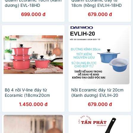
dương) EVL-18HD
18cm (hồng) EVLIH-18HD
699.000 đ
679.000 đ
Bộ 4 nồi V-line đáy từ
Nồi Ecoramic đáy từ 20cm
Ecoramic (18cmx20cm
(Xanh dương) EVLIH-20
x22cm x24cm) TẶNG 1 cặp
1.450.000 đ
679.000 đ
nhắc nồi Silicon