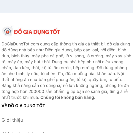
DoGiaDungTot.com cung cấp thông tin giá cả thiết bị, đồ gia dụng
đồ dùng nhà bếp như Điện gia dụng, bếp các loại, nồi điện, bình
đun, bình thủy, máy pha cà phê, lò vi sóng, lò nướng, máy xay sinh
tố, máy ép, máy hút khói. Dụng cụ nhà bếp như nồi niêu xoong
chảo, dao kéo, thớt, kệ tủ, ấm nước, bếp nướng. Đồ dùng phòng
ăn như bình, ly cốc, tô chén dĩa, đũa muỗng nĩa, khăn bàn. Nội
thất phòng ăn như bàn ghế phòng ăn, tủ kệ, quầy bar, tủ bếp...
Bằng khả năng sẵn có cùng sự nỗ lực không ngừng, chúng tôi đã
tổng hợp hơn 200000 sản phẩm, giúp bạn so sánh giá, tìm giá rẻ
nhất trước khi mua.
Chúng tôi không bán hàng.
VỀ ĐỒ GIA DỤNG TỐT
Giới thiệu