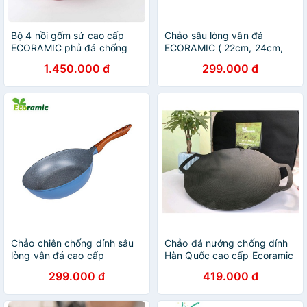
Bộ 4 nồi gốm sứ cao cấp
Chảo sâu lòng vân đá
ECORAMIC phủ đá chống
ECORAMIC ( 22cm, 24cm,
dính siêu bền cao cấp 4 món
26cm, 28cm) quai gỗ cách
1.450.000 đ
299.000 đ
( Tặng 1 cặp nhấc nồi silicon
nhiệt
)
Chảo chiên chống dính sâu
Chảo đá nướng chống dính
lòng vân đá cao cấp
Hàn Quốc cao cấp Ecoramic
Ecoramic dùng được mọi
33cm , không dùng dầu ,
299.000 đ
419.000 đ
bếp 22cm / 24cm / 26cm /
dùng cho bếp hồng ngoại ,
28cm / 30cm / 32cm
gas ,than