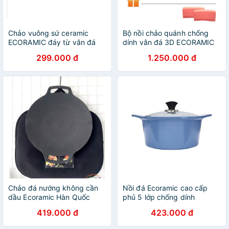
Chảo vuông sứ ceramic
Bộ nồi chảo quánh chống
ECORAMIC đáy từ vân đá
dính vân đá 3D ECORAMIC
chống dính tay cầm chịu
Hàn Quốc tặng 1 Bộ nhắc
299.000 đ
1.250.000 đ
nhiệt chảo gốm sứ
nồi silicon , dùng được bếp
gas, hồng ngoại , th
Chảo đá nướng không cần
Nồi đá Ecoramic cao cấp
dầu Ecoramic Hàn Quốc
phủ 5 lớp chống dính
ceramic siêu bền – 24 cm
419.000 đ
423.000 đ