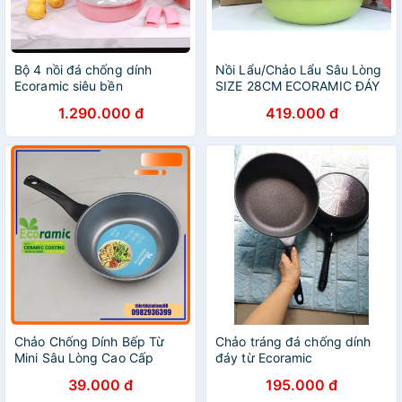
Bộ 4 nồi đá chống dính
Nồi Lẩu/Chảo Lẩu Sâu Lòng
Ecoramic siêu bền
SIZE 28CM ECORAMIC ĐÁY
TỪ Dùng được mọi bếp ,
1.290.000 đ
419.000 đ
hàng chính hãng , bảo hành
12 tháng
Chảo Chống Dính Bếp Từ
Chảo tráng đá chống dính
Mini Sâu Lòng Cao Cấp
đáy từ Ecoramic
Ecoramic Hàn Quốc Size
39.000 đ
195.000 đ
18cm, Chảo Chiên Rán Ngập