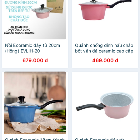
Nồi Ecoramic đáy từ 20cm
Quánh chống dính nấu cháo
(Hồng) EVLIH-20
bột vân đá ceramic cao cấp
ECORAMIC 18cm nắp kính
679.000 đ
469.000 đ
dùng được bếp từ , hồng
ngoại , gas
Quánh Ecoramic 18cm (Xanh
Quánh Ecoramic đáy từ