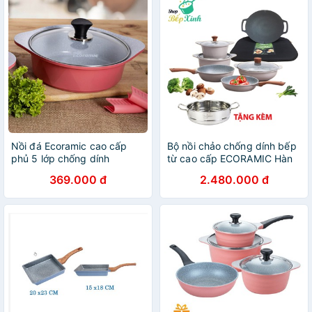
Nồi đá Ecoramic cao cấp
Bộ nồi chảo chống dính bếp
phủ 5 lớp chống dính
từ cao cấp ECORAMIC Hàn
ceramic siêu bền – 22 cm
Quốc dùng được mọi bếp,
369.000 đ
2.480.000 đ
tặng chảo đá nướng và 1
xửng Fivestar 24cm