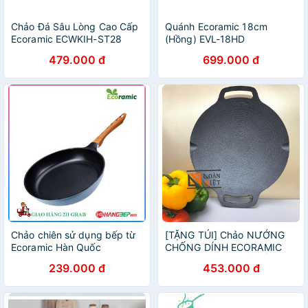
Chảo Đá Sâu Lòng Cao Cấp
Quánh Ecoramic 18cm
Ecoramic ECWKIH-ST28
(Hồng) EVL-18HD
(28cm)
479.000 đ
699.000 đ
Chảo chiên sử dụng bếp từ
[TẶNG TÚI] Chảo NƯỚNG
Ecoramic Hàn Quốc
CHỐNG DÍNH ECORAMIC
20cm/24cm/28cm
VÂN ĐÁ HÌNH XOẮN ỐC
239.000 đ
453.000 đ
,GANG ĐÚC NGUYÊN KHỐI
33cm - Phong cách Hàn
Quốc, an toàn