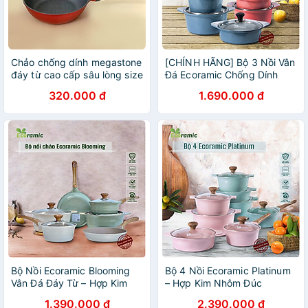
Chảo chống dính megastone
[CHÍNH HÃNG] Bộ 3 Nồi Vân
đáy từ cao cấp sâu lòng size
Đá Ecoramic Chống Dính
26cm
Đáy Từ – Đúc Nguyên Khối –
320.000 đ
1.690.000 đ
Phủ Nano Ceramic – Dùng
Cho Mọi Loại Bếp – Tặng
Nhấc Nồi Silicon
Bộ Nồi Ecoramic Blooming
Bộ 4 Nồi Ecoramic Platinum
Vân Đá Đáy Từ – Hợp Kim
– Hợp Kim Nhôm Đúc
Nhôm Đúc Nguyên Khối –
Nguyên Khối – Phủ Gốm
1.390.000 đ
2.390.000 đ
Phủ 5 Lớp Nano Ceramic –
Ceramic 2 Mặt – Đáy Từ –