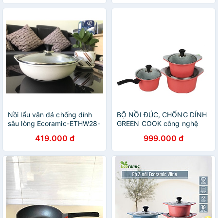
Dầu Đa Năng
Nồi lẩu vân đá chống dính
BỘ NỒI ĐÚC, CHỐNG DÍNH
sâu lòng Ecoramic-ETHW28-
GREEN COOK công nghệ
IH 28cm dùng được mọi bếp
hàn quốc
419.000 đ
999.000 đ
- Hàng chính hãng - bảo
hành 1 năm