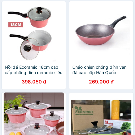
Nồi đá Ecoramic 18cm cao
Chảo chiên chống dính vân
cấp chống dính ceramic siêu
đá cao cấp Hàn Quốc
bền – có tay cầm
Ecoramic 20cm / 24cm /
398.050 đ
269.000 đ
28cm dùng được bếp gas ,
hồng ngoại