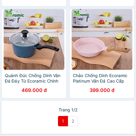
Dùng Mọi Loại Bếp (Nồi
Kèm Đế Lót & Nhấc Nồi –
24cm, Chảo 24cm, Quánh
Chính Hãng
18cm)
Quánh Đúc Chống Dính Vân
Chảo Chống Dính Ecoramic
Đá Đáy Từ Ecoramic Chính
Platinum Vân Đá Cao Cấp
Hãng Cao Cấp, Siêu Bền,
Đáy Từ Chính Hãng, Siêu
469.000 đ
399.000 đ
Dùng được mọi loại bếp
Bền, Dùng cho mọi loại bếp,
Bảo hành 2 tháng
Trang 1/2
1
2