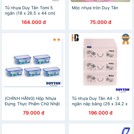
Tủ nhựa Duy Tân Tomi 5
Móc nhựa tròn Duy Tân
ngăn (18 x 26.5 x 44 cm)
No.183/5
164.000 đ
75.000 đ
{CHÍNH HÃNG} Hộp Nhựa
Tủ nhựa Duy Tân A4 - 3
Đựng Thực Phẩm Chữ Nhật
ngăn nắp bằng (26 x 34.2 x
Matsu Duy Tân 3600ML an
31 cm) No. 343/3
79.000 đ
196.000 đ
toàn chắc chắn bảo quản tủ
lạnh nhà bếp du lịch