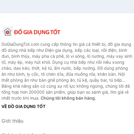
DoGiaDungTot.com cung cấp thông tin giá cả thiết bị, đồ gia dụng
đồ dùng nhà bếp như Điện gia dụng, bếp các loại, nồi điện, bình
đun, bình thủy, máy pha cà phê, lò vi sóng, lò nướng, máy xay sinh
tố, máy ép, máy hút khói. Dụng cụ nhà bếp như nồi niêu xoong
chảo, dao kéo, thớt, kệ tủ, ấm nước, bếp nướng. Đồ dùng phòng
ăn như bình, ly cốc, tô chén dĩa, đũa muỗng nĩa, khăn bàn. Nội
thất phòng ăn như bàn ghế phòng ăn, tủ kệ, quầy bar, tủ bếp...
Bằng khả năng sẵn có cùng sự nỗ lực không ngừng, chúng tôi đã
tổng hợp hơn 200000 sản phẩm, giúp bạn so sánh giá, tìm giá rẻ
nhất trước khi mua.
Chúng tôi không bán hàng.
VỀ ĐỒ GIA DỤNG TỐT
Giới thiệu