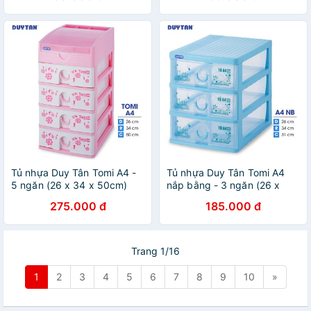
Tủ nhựa Duy Tân Tomi A4 -
Tủ nhựa Duy Tân Tomi A4
5 ngăn (26 x 34 x 50cm)
nắp bằng - 3 ngăn (26 x
(52206)
34.2 x 31cm) (33434)
275.000 đ
185.000 đ
Trang 1/16
1
2
3
4
5
6
7
8
9
10
»