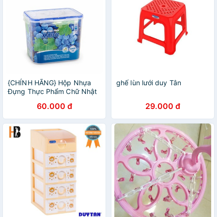
{CHÍNH HÃNG} Hộp Nhựa
ghế lùn lưới duy Tân
Đựng Thực Phẩm Chữ Nhật
Matsu Duy Tân 1600 2600
60.000 đ
29.000 đ
4000 5500ML bảo quản tủ
lạnh nhà bếp du lịch