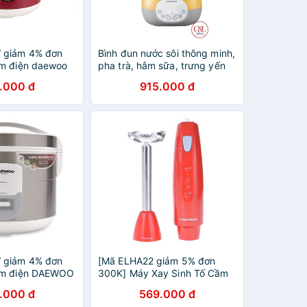
 giảm 4% đơn
Bình đun nước sôi thông minh,
m điện daewoo
pha trà, hâm sữa, trưng yến
Daewoo DYTN13
.000 đ
915.000 đ
 giảm 4% đơn
[Mã ELHA22 giảm 5% đơn
ơm điện DAEWOO
300K] Máy Xay Sinh Tố Cầm
Tay Inox DAEWOO DEB-
.000 đ
569.000 đ
JN200 - Đỏ