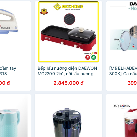
 cầm tay
Bếp lẩu nướng điện DAEWON
[Mã ELHADEV
318
MG2200 2in1, nồi lẩu nướng
300K] Ca nấ
điện 2 ngăn [NỘI ĐỊA HÀN]
DEN-M550
00 đ
2.845.000 đ
399