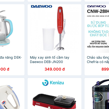
 đa năng DEK-
Máy xay sinh tố cầm tay
Chảo sâu lò
Daewoo DEB-JN200
Chefria có nấ
CNW-28IHGL
000 đ
349.000 đ
899