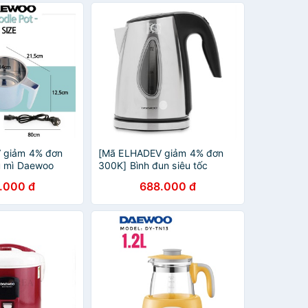
 giảm 4% đơn
[Mã ELHADEV giảm 4% đơn
u mì Daewoo
300K] Bình đun siêu tốc
Daewoo DWK-1721
.000 đ
688.000 đ