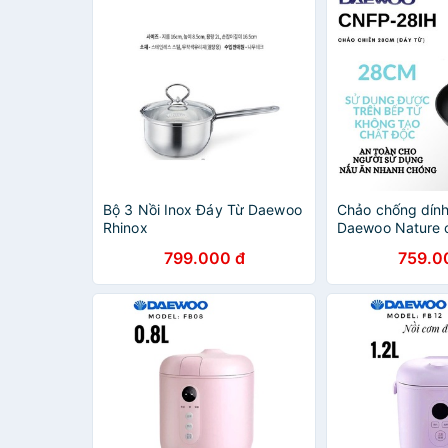
Bộ 3 Nồi Inox Đáy Từ Daewoo
Chảo chống dín
Rhinox
Daewoo Nature c
28 CNFP-28IH
799.000 đ
759.0