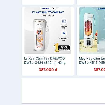
Hãng
Ly Xay Cầm Tay DAEWOO
Máy xay cầm t
DWBL-3424 (340ml) Hàng
DWBL-4515 (45
Chính Hãng
Chính Hãng
387.000 đ
387.0