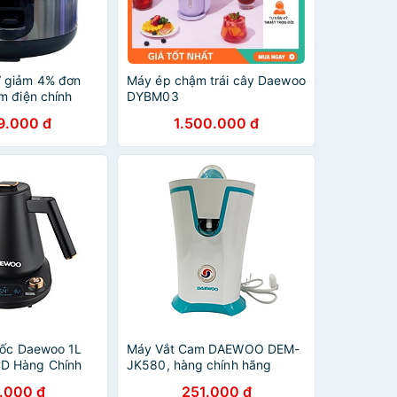
 giảm 4% đơn
Máy ép chậm trái cây Daewoo
m điện chính
DYBM03
 Thái Lan
9.000 đ
1.500.000 đ
02 - Hàng Chính
tốc Daewoo 1L
Máy Vắt Cam DAEWOO DEM-
D Hàng Chính
JK580, hàng chính hãng
iều mức nhiệt,
.000 đ
251.000 đ
năm