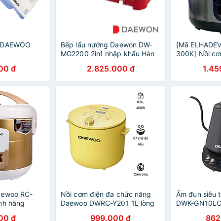
g DAEWOO
Bếp lẩu nướng Daewon DW-
[Mã ELHADEV
MG2200 2in1 nhập khẩu Hàn
300K] Nồi cơ
quốc
hãng Daewoo
00 đ
2.825.000 đ
1.45
RC01/900-22
Hãng
aewoo RC-
Nồi cơm điện đa chức năng
Ấm đun siêu 
nh hãng
Daewoo DWRC-Y201 1L lòng
DWK-GN10LC
nồi phủ Ceramic, với 7 chế độ
Hãng chỉnh nh
00 đ
999.000 đ
862
nấu -Hàng chính hãng
bảo hành 2 