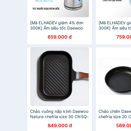
[Mã ELHADEV giảm 4% đơn
[Mã ELHADEV gi
300K] Ấm siêu tốc Daewoo
300K] Ấm siêu 
DEK-D1000
DEK-MF170
659.000 đ
759.0
Chảo vuông nấp kính Daewoo
Chảo chiên Dae
Nature chefria size 30 CNSQ-
chefria size 20
30IHGL
849.000 đ
569.0