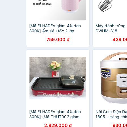
[Mã ELHADEV giảm 4% đơn
Máy đánh trứn
300K] Ấm siêu tốc 2 lớp
DWHM-318
Daewoo DEK-MF180
759.000 đ
439.0
[Mã ELHADEV giảm 4% đơn
Nồi Cơm Điện D
300K] (Mã CHUT002 giảm
1805 - Hàng chí
8%) Bếp lẩu nướng Daewon
2.829.000 đ
930.0
DW-MG2200 - Hàng Chính