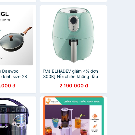
ng Daewoo
[Mã ELHADEV giảm 4% đơn
p kính size 28
300K] Nồi chiên không dầu
Daewoo DEF-DM555/DEF-
.000 đ
2.190.000 đ
DM550