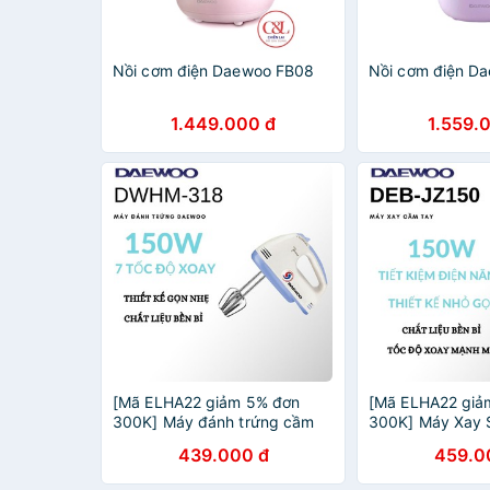
Nồi cơm điện Daewoo FB08
Nồi cơm điện D
1.449.000 đ
1.559.
[Mã ELHA22 giảm 5% đơn
[Mã ELHA22 giả
300K] Máy đánh trứng cầm
300K] Máy Xay 
tay Daewoo DWHM-318
Tay DAEWOO D
439.000 đ
459.0