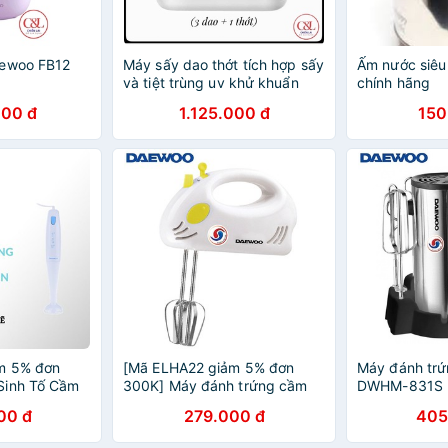
aewoo FB12
Máy sấy dao thớt tích hợp sấy
Ấm nước siêu
và tiệt trùng uv khử khuẩn
chính hãng
Daewoo DY-DJ08(3dao 1
000 đ
1.125.000 đ
150
thớt)
m 5% đơn
[Mã ELHA22 giảm 5% đơn
Máy đánh tr
Sinh Tố Cầm
300K] Máy đánh trứng cầm
DWHM-831S
EB-JZ150
tay Daewoo DWHM-354
00 đ
279.000 đ
405