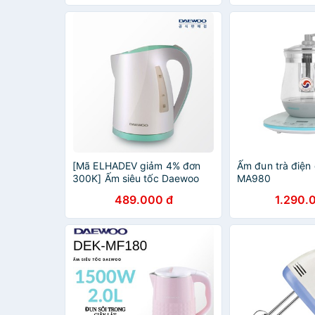
[Mã ELHADEV giảm 4% đơn
Ấm đun trà điện
300K] Ấm siêu tốc Daewoo
MA980
DEK-D6500
489.000 đ
1.290.