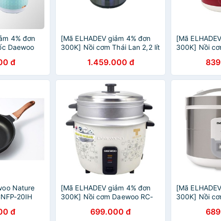
ảm 4% đơn
[Mã ELHADEV giảm 4% đơn
[Mã ELHADEV
tốc Daewoo
300K] Nồi cơm Thái Lan 2,2 lít
300K] Nồi cơ
Daewoo RC-2202
RC-1817
00 đ
1.459.000 đ
839
woo Nature
[Mã ELHADEV giảm 4% đơn
[Mã ELHADEV
 CNFP-20IH
300K] Nồi cơm Daewoo RC-
300K] Nồi c
1807 1.8L nắp rời
DWR-F505
00 đ
699.000 đ
689