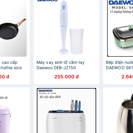
h cao cấp
Máy xay sinh tố cầm tay
Bếp điện nư
hefria size
Daewoo DEB-JZ150
DAEWOO SK
00 đ
255.000 đ
2.64