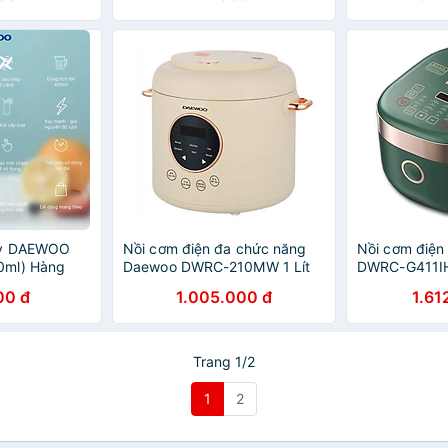
ay DAEWOO
Nồi cơm điện đa chức năng
Nồi cơm điện
0ml) Hàng
Daewoo DWRC-210MW 1 Lít
DWRC-G411IH 
lòng nồi phủ Ceramic - Hàng
cực dày - Hà
00 đ
1.005.000 đ
1.61
chính hãng
Trang 1/2
1
2