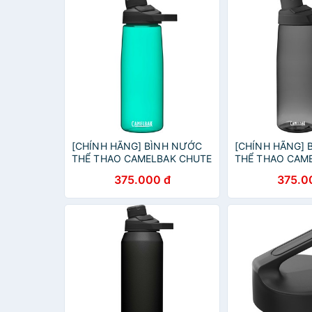
[CHÍNH HÃNG] BÌNH NƯỚC
[CHÍNH HÃNG] 
THỂ THAO CAMELBAK CHUTE
THỂ THAO CAM
MAG [750ml] (Xanh ngọc)
MAG [750ml] (X
375.000 đ
375.0