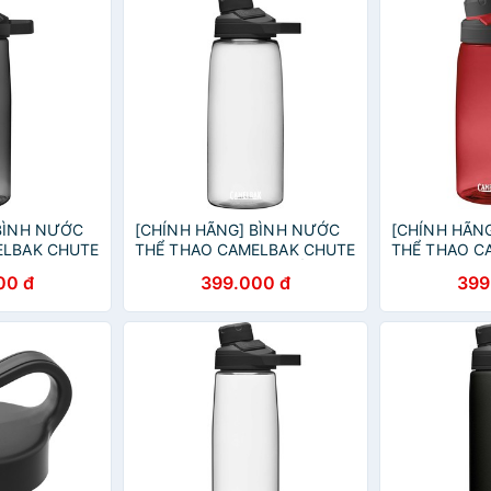
BÌNH NƯỚC
[CHÍNH HÃNG] BÌNH NƯỚC
[CHÍNH HÃN
ELBAK CHUTE
THỂ THAO CAMELBAK CHUTE
THỂ THAO C
ÁM)
MAG [1L] (TRONG SUỐT)
MAG [1L] (ĐỎ
00 đ
399.000 đ
399