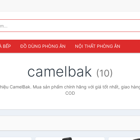
À BẾP
ĐỒ DÙNG PHÒNG ĂN
NỘI THẤT PHÒNG ĂN
camelbak
(10)
iệu CamelBak. Mua sản phẩm chính hãng với giá tốt nhất, giao hàng
COD