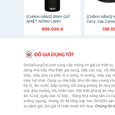
[CHÍNH HÃNG] BÌNH GIỮ
[CHÍNH HÃNG] N
NHIỆT NÓNG LẠNH
Carry Cap Came
CAMELBAK CHUTE MAG
Accessory
899.000 đ
199.0
INSULATED STAINLESS
STEEL [1L] (ĐEN)
DoGiaDungTot.com cung cấp thông tin giá cả thiết bị,
dùng nhà bếp như Điện gia dụng, bếp các loại, nồi điệ
thủy, máy pha cà phê, lò vi sóng, lò nướng, máy xay s
máy hút khói. Dụng cụ nhà bếp như nồi niêu xoong chả
kệ tủ, ấm nước, bếp nướng. Đồ dùng phòng ăn như bìn
dĩa, đũa muỗng nĩa, khăn bàn. Nội thất phòng ăn nh
ăn, tủ kệ, quầy bar, tủ bếp... Bằng khả năng sẵn có c
không ngừng, chúng tôi đã tổng hợp hơn 200000 sản
so sánh giá, tìm giá rẻ nhất trước khi mua.
Chúng tôi 