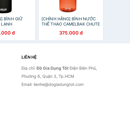
] BÌNH GIỮ
[CHÍNH HÃNG] BÌNH NƯỚC
 LẠNH
THỂ THAO CAMELBAK CHUTE
HUTE MAG
MAG [750ml] (CAM)
.000 đ
375.000 đ
LATED
TEEL [600ml]
LIÊN HỆ
Địa chỉ:
Đồ Gia Dụng Tốt
Điện Biên Phủ,
Phường 6, Quận 3, Tp.HCM
n
Email: lienhe@dogiadungtot.com