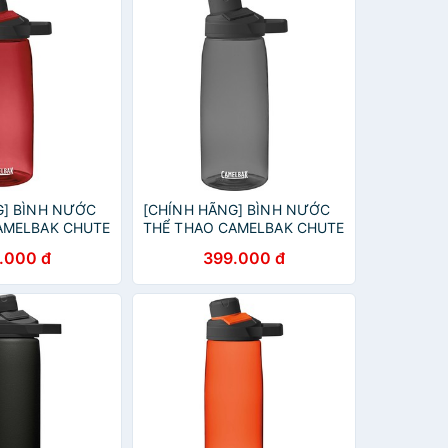
G] BÌNH NƯỚC
[CHÍNH HÃNG] BÌNH NƯỚC
AMELBAK CHUTE
THỂ THAO CAMELBAK CHUTE
)
MAG [1L] (XÁM)
.000 đ
399.000 đ