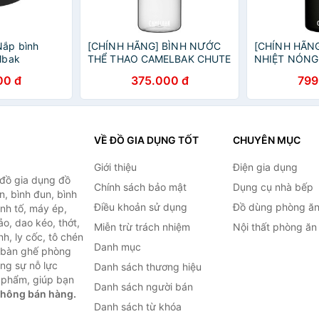
ắp bình
[CHÍNH HÃNG] BÌNH NƯỚC
[CHÍNH HÃNG
lbak
THỂ THAO CAMELBAK CHUTE
NHIỆT NÓNG
MAG [750ml] (Trong suốt)
CAMELBAK C
00 đ
375.000 đ
799
600ml, INSU
STAINLESS S
(ĐEN)
VỀ ĐỒ GIA DỤNG TỐT
CHUYÊN MỤC
Giới thiệu
Điện gia dụng
 đồ gia dụng đồ
Chính sách bảo mật
Dụng cụ nhà bếp
n, bình đun, bình
Điều khoản sử dụng
Đồ dùng phòng ă
inh tố, máy ép,
o, dao kéo, thớt,
Miễn trừ trách nhiệm
Nội thất phòng ăn
h, ly cốc, tô chén
Danh mục
ư bàn ghế phòng
ùng sự nỗ lực
Danh sách thương hiệu
 phẩm, giúp bạn
Danh sách người bán
không bán hàng.
Danh sách từ khóa