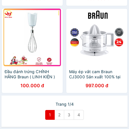
Đầu đánh trứng CHÍNH
Máy ép vắt cam Braun
HÃNG Braun ( LINH KIỆN )
CJ3000 Sản xuất 100% tại
Châu Âu Công suất 20W-
100.000 đ
997.000 đ
Dung tích350ml, lấy nước
ép tối đa.
Trang 1/4
1
2
3
4