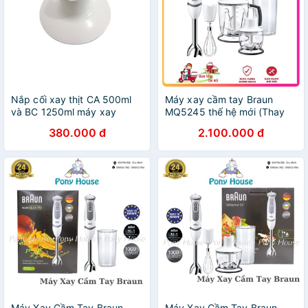
Nắp cối xay thịt CA 500ml
Máy xay cầm tay Braun
và BC 1250ml máy xay
MQ5245 thế hệ mới (Thay
Braun MQ535 MQ5235
thế Model MQ5000
380.000 đ
2.100.000 đ
MQ5035 MQ3035 MQ5245
MQ5035 MQ5045 MQ3045
MQ3045 MQ5045 MQ545
MQ545 MQ5235
Máy Xay Cầm Tay Braun
Máy Xay Cầm Tay Braun