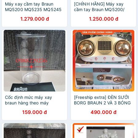
Máy xay cầm tay Braun
[CHÍNH HÃNG] Máy xay
MQ5200 MQ5235 MQ5245
cầm tay Braun MQ5200/
MQ7045 1000W Thay thế
MQ5235/ MQ5245 công
1.279.000 đ
1.250.000 đ
Model MQ5000 MQ5035
suất 1000w sản xuất tại
MQ5045 - Hàng chính hãng
Rumani
Cốc định mức máy xay
[Freeship extra] ĐÈN SƯỞI
braun hàng theo máy
BORG BRAUN 2 VÀ 3 BÓNG
- Hàng chính hãng - BH 5
159.000 đ
490.000 đ
năm Huy Anh