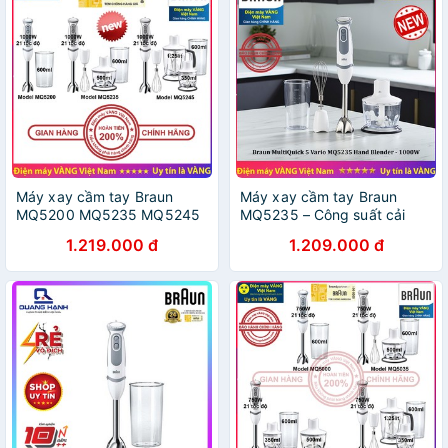
Máy xay cầm tay Braun
Máy xay cầm tay Braun
MQ5200 MQ5235 MQ5245
MQ5235 – Công suất cải
Thay thế Model MQ5000
tiến đến 1000W thay thế
1.219.000 đ
1.209.000 đ
MQ5035 MQ5045 - Hàng
cho MQ5035 MQ5030
chính hãng
MQ5045 MQ3045 MQ5000