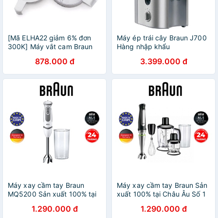
[Mã ELHA22 giảm 6% đơn
Máy ép trái cây Braun J700
300K] Máy vắt cam Braun
Hàng nhập khẩu
CJ-3000
878.000 đ
3.399.000 đ
Máy xay cầm tay Braun
Máy xay cầm tay Braun Sản
MQ5200 Sản xuất 100% tại
xuất 100% tại Châu Âu Số 1
Châu Âu Số 1 thế giới, Công
thế giới, Công suất 1000w,
1.290.000 đ
1.290.000 đ
suất 1000w, chống văng
chống văng độc quyền, bảo