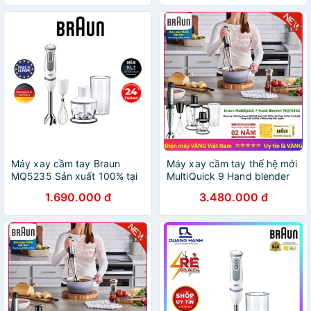
độc quyền, xay nhanh
hành 24 thang
Máy xay cầm tay Braun
Máy xay cầm tay thế hệ mới
MQ5235 Sản xuất 100% tại
MultiQuick 9 Hand blender
Châu Âu Số 1 thế giới, Công
Braun MQ9047 X
1.690.000 đ
3.480.000 đ
suất 1000w, chống văng
độc quyền, xay nhanh.