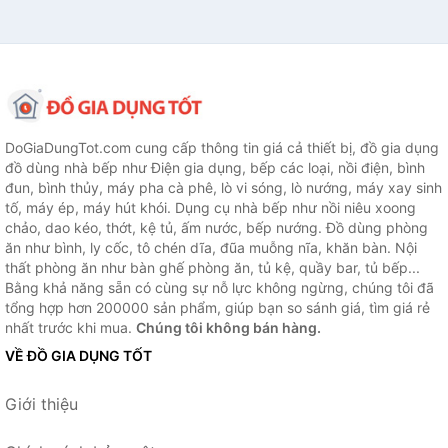
DoGiaDungTot.com cung cấp thông tin giá cả thiết bị, đồ gia dụng
đồ dùng nhà bếp như Điện gia dụng, bếp các loại, nồi điện, bình
đun, bình thủy, máy pha cà phê, lò vi sóng, lò nướng, máy xay sinh
tố, máy ép, máy hút khói. Dụng cụ nhà bếp như nồi niêu xoong
chảo, dao kéo, thớt, kệ tủ, ấm nước, bếp nướng. Đồ dùng phòng
ăn như bình, ly cốc, tô chén dĩa, đũa muỗng nĩa, khăn bàn. Nội
thất phòng ăn như bàn ghế phòng ăn, tủ kệ, quầy bar, tủ bếp...
Bằng khả năng sẵn có cùng sự nỗ lực không ngừng, chúng tôi đã
tổng hợp hơn 200000 sản phẩm, giúp bạn so sánh giá, tìm giá rẻ
nhất trước khi mua.
Chúng tôi không bán hàng.
VỀ ĐỒ GIA DỤNG TỐT
Giới thiệu