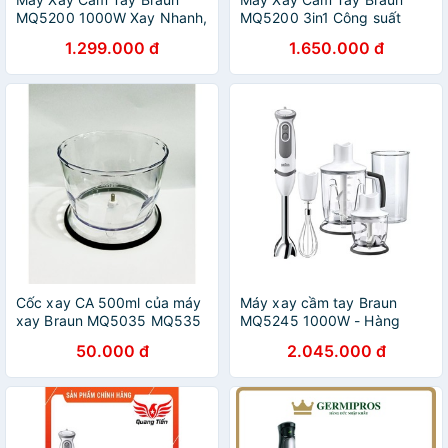
MQ5200 1000W Xay Nhanh,
MQ5200 3in1 Công suất
Nhuyễn Chính Hãng Bảo
1000w, chống văng độc
1.299.000 đ
1.650.000 đ
Hành 2 Năm
quyền, xay nhanh nhuyễn
Chính Hãng Bảo Hành 2
Năm
Cốc xay CA 500ml của máy
Máy xay cầm tay Braun
xay Braun MQ5035 MQ535
MQ5245 1000W - Hàng
MQ3035 MQ5235
chính hãng ( Bảo hành 24
50.000 đ
2.045.000 đ
tháng )