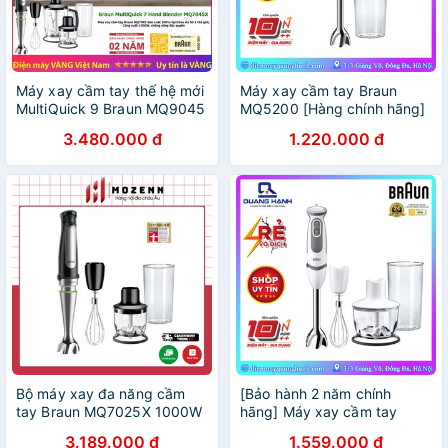
Máy xay cầm tay thế hệ mới
Máy xay cầm tay Braun
MultiQuick 9 Braun MQ9045
MQ5200 [Hàng chính hãng]
MQ9047 (Bảo hành 2 năm
3.480.000 đ
1.220.000 đ
chính hãng)
Bộ máy xay đa năng cầm
[Bảo hành 2 năm chính
tay Braun MQ7025X 1000W
hãng] Máy xay cầm tay
[nhập Đức chính hãng]
Braun MQ5235 MQ 5235
3.189.000 đ
1.559.000 đ
1000W