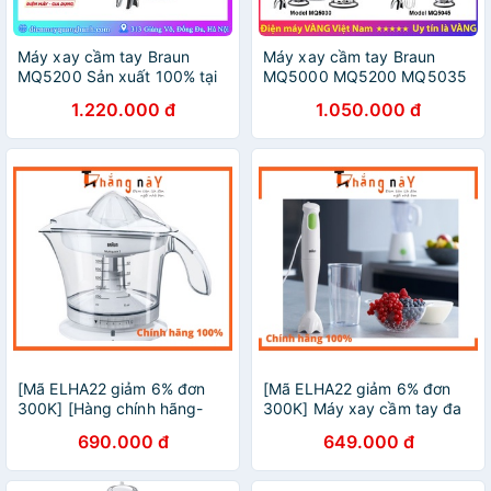
Máy xay cầm tay Braun
Máy xay cầm tay Braun
MQ5200 Sản xuất 100% tại
MQ5000 MQ5200 MQ5035
Châu Âu Số 1 thế giới, Công
MQ5235 MQ5030 MQ5045
1.220.000 đ
1.050.000 đ
suất 1000w, chống văng
MQ5245 MQ3045 - Phụ
độc quyền, xay nhanh
kiện máy xay Braun (Hàng
chính hãng)
[Mã ELHA22 giảm 6% đơn
[Mã ELHA22 giảm 6% đơn
300K] [Hàng chính hãng-
300K] Máy xay cầm tay đa
bảo hành 2 năm] Máy vắt
năng Braun MQ100
690.000 đ
649.000 đ
cam Braun MPZ9 -1l