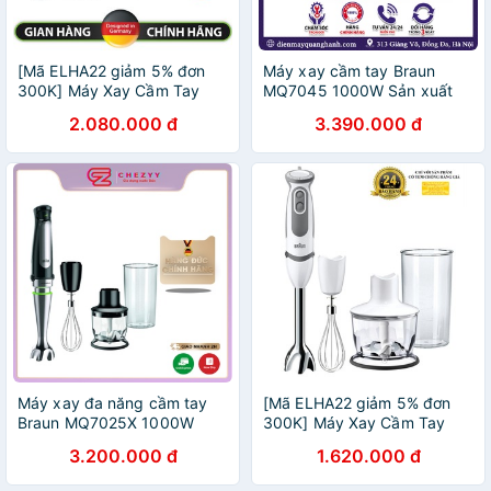
[Mã ELHA22 giảm 5% đơn
Máy xay cầm tay Braun
300K] Máy Xay Cầm Tay
MQ7045 1000W Sản xuất
Braun MQ5245 1000W;
tại Rumania
2.080.000 đ
3.390.000 đ
MQ5045 -Hàng Chính Hãng
Máy xay đa năng cầm tay
[Mã ELHA22 giảm 5% đơn
Braun MQ7025X 1000W
300K] Máy Xay Cầm Tay
[Made in Romania]
Braun MQ MQ5235 Sauce
3.200.000 đ
1.620.000 đ
Vario - Trắng - Hàng Chính
Hãng