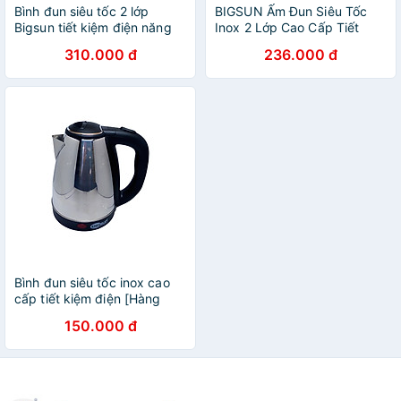
Bình đun siêu tốc 2 lớp
BIGSUN Ấm Đun Siêu Tốc
Bigsun tiết kiệm điện năng
Inox 2 Lớp Cao Cấp Tiết
[Hàng Chính Hãng
Kiệm Điện Năng Đun Sôi
310.000 đ
236.000 đ
Nhanh Bigsun [Hàng Chính
Hãng]
Bình đun siêu tốc inox cao
cấp tiết kiệm điện [Hàng
Chính Hãng]
150.000 đ