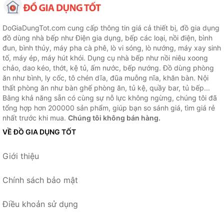
DoGiaDungTot.com cung cấp thông tin giá cả thiết bị, đồ gia dụng
đồ dùng nhà bếp như Điện gia dụng, bếp các loại, nồi điện, bình
đun, bình thủy, máy pha cà phê, lò vi sóng, lò nướng, máy xay sinh
tố, máy ép, máy hút khói. Dụng cụ nhà bếp như nồi niêu xoong
chảo, dao kéo, thớt, kệ tủ, ấm nước, bếp nướng. Đồ dùng phòng
ăn như bình, ly cốc, tô chén dĩa, đũa muỗng nĩa, khăn bàn. Nội
thất phòng ăn như bàn ghế phòng ăn, tủ kệ, quầy bar, tủ bếp...
Bằng khả năng sẵn có cùng sự nỗ lực không ngừng, chúng tôi đã
tổng hợp hơn 200000 sản phẩm, giúp bạn so sánh giá, tìm giá rẻ
nhất trước khi mua.
Chúng tôi không bán hàng.
VỀ ĐỒ GIA DỤNG TỐT
Giới thiệu
Chính sách bảo mật
Điều khoản sử dụng