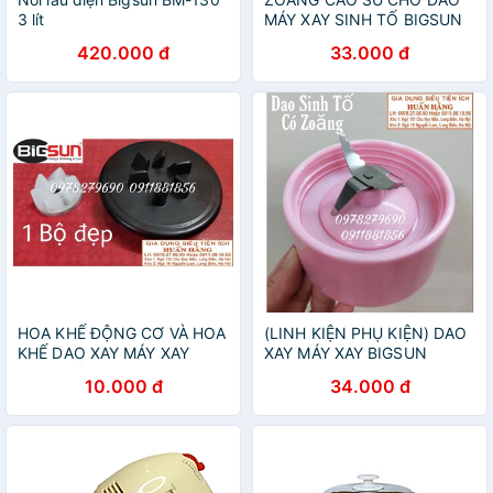
3 lít
MÁY XAY SINH TỐ BIGSUN
BB379M BB168 BB179
420.000 đ
33.000 đ
HOA KHẾ ĐỘNG CƠ VÀ HOA
(LINH KIỆN PHỤ KIỆN) DAO
KHẾ DAO XAY MÁY XAY
XAY MÁY XAY BIGSUN
SINH TỐ BIGSUN BB-379M
BB168 BB179 BB379
10.000 đ
34.000 đ
BB-168 BB-179