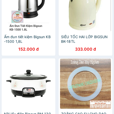
Ấm đun tiết kiệm Bigsun KB
SIÊU TỐC HAI LỚP BIGSUN
-1500 1,8L
BK-18TL
152.000 đ
333.000 đ
Nồi lẩu điện Bigsun BM-130
ZOĂNG CAO SU CHO DAO