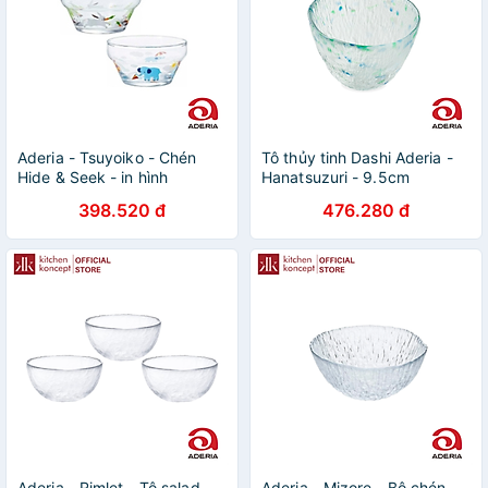
Aderia - Tsuyoiko - Chén
Tô thủy tinh Dashi Aderia -
Hide & Seek - in hình
Hanatsuzuri - 9.5cm
thỏ/hình - 9.5cm
398.520 đ
476.280 đ
Aderia - Rimlet - Tô salad
Aderia - Mizore - Bộ chén